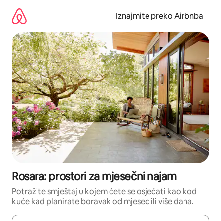
Prijeđi
na
Iznajmite preko Airbnba
sadržaj
Rosara: prostori za mjesečni najam
Potražite smještaj u kojem ćete se osjećati kao kod
kuće kad planirate boravak od mjesec ili više dana.