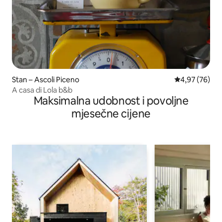
Stan – Ascoli Piceno
Prosječna ocje
4,97 (76)
A casa di Lola b&b
Maksimalna udobnost i povoljne
mjesečne cijene