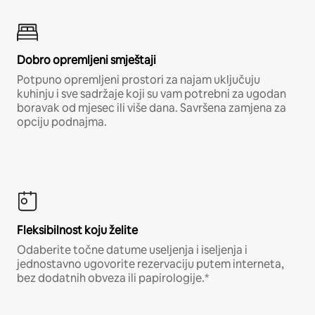
Dobro opremljeni smještaji
Potpuno opremljeni prostori za najam uključuju
kuhinju i sve sadržaje koji su vam potrebni za ugodan
boravak od mjesec ili više dana. Savršena zamjena za
opciju podnajma.
Fleksibilnost koju želite
Odaberite točne datume useljenja i iseljenja i
jednostavno ugovorite rezervaciju putem interneta,
bez dodatnih obveza ili papirologije.*