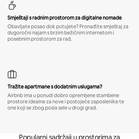
Smještaji s radnim prostorom za digitalne nomade
Obavljate posao dok putujete? Pronađite smještaj za
dugoročni najam s brzim bežičnim internetom i
posebnim prostorom za rad.
Tražite apartmane s dodatnim uslugama?
Airbnb ima u ponudi dobro opremljene stambene
prostore idealne za nove i postojeće zaposlenike te
one koji se zbog posla sele u drugi grad.
Popularni sadržaji u prostorima za