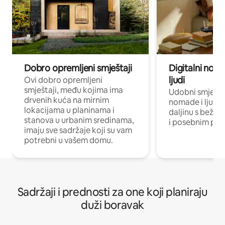
Dobro opremljeni smještaji
Digitalni noma
ljudi
Ovi dobro opremljeni
smještaji, među kojima ima
Udobni smještaj
drvenih kuća na mirnim
nomade i ljude 
lokacijama u planinama i
daljinu s bežič
stanova u urbanim sredinama,
i posebnim pro
imaju sve sadržaje koji su vam
potrebni u vašem domu.
Sadržaji i prednosti za one koji planiraju
duži boravak