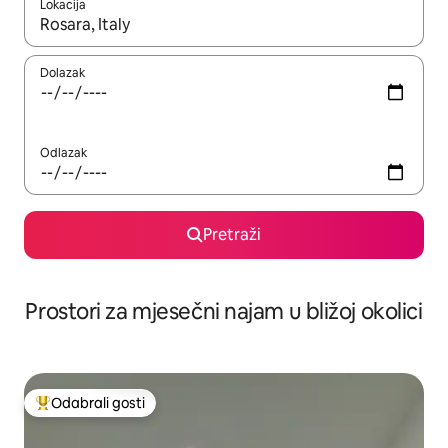
Lokacija
Kada budu dostupni rezultati, moći ćete ih pregledati koristeći
Dolazak
Odlazak
Pretraži
Prostori za mjesečni najam u bližoj okolici
Odabrali gosti
Među najviše rangiranima s oznakom „Odabrali gosti”