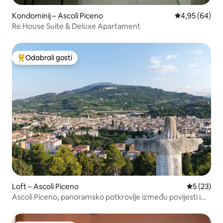
Kondominij – Ascoli Piceno
Prosječna ocje
4,95 (64)
Re House Suite & Deluxe Apartament
Odabrali gosti
Među najviše rangiranima s oznakom „Odabrali gosti”
Loft – Ascoli Piceno
Prosječna 
5 (23)
Ascoli Piceno, panoramsko potkrovlje između povijesti i
prirode