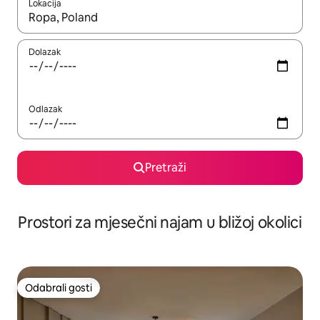
Lokacija
Kada budu dostupni rezultati, moći ćete ih pregledati koristeći
Dolazak
Odlazak
Pretraži
Prostori za mjesečni najam u bližoj okolici
Odabrali gosti
Odabrali gosti