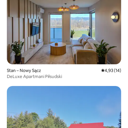
Stan – Nowy Sącz
Prosječna ocje
4,93 (14)
DeLuxe Apartmani Piłsudski