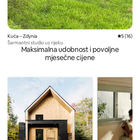
Kuća – Zdynia
Prosječna 
5 (16)
Šarmantni studio uz rijeku
Maksimalna udobnost i povoljne
mjesečne cijene