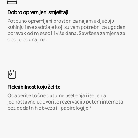
Dobro opremljeni smještaji
Potpuno opremljeni prostori za najam uključuju
kuhinju i sve sadržaje koji su vam potrebni za ugodan
boravak od mjesec ili više dana. Savršena zamjena za
opciju podnajma.
Fleksibilnost koju želite
Odaberite točne datume useljenja i iseljenja i
jednostavno ugovorite rezervaciju putem interneta,
bez dodatnih obveza ili papirologije.*