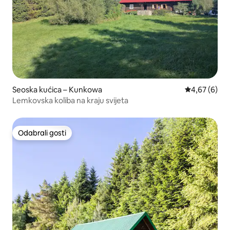
Seoska kućica – Kunkowa
Prosječna ocj
4,67 (6)
Lemkovska koliba na kraju svijeta
Odabrali gosti
Odabrali gosti