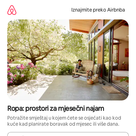
Prijeđi
na
Iznajmite preko Airbnba
sadržaj
Ropa: prostori za mjesečni najam
Potražite smještaj u kojem ćete se osjećati kao kod
kuće kad planirate boravak od mjesec ili više dana.