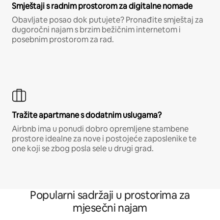
Smještaji s radnim prostorom za digitalne nomade
Obavljate posao dok putujete? Pronađite smještaj za
dugoročni najam s brzim bežičnim internetom i
posebnim prostorom za rad.
Tražite apartmane s dodatnim uslugama?
Airbnb ima u ponudi dobro opremljene stambene
prostore idealne za nove i postojeće zaposlenike te
one koji se zbog posla sele u drugi grad.
Popularni sadržaji u prostorima za
mjesečni najam