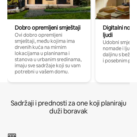
Dobro opremljeni smještaji
Digitalni noma
ljudi
Ovi dobro opremljeni
smještaji, među kojima ima
Udobni smještaj
drvenih kuća na mirnim
nomade i ljude 
lokacijama u planinama i
daljinu s bežič
stanova u urbanim sredinama,
i posebnim pro
imaju sve sadržaje koji su vam
potrebni u vašem domu.
Sadržaji i prednosti za one koji planiraju
duži boravak