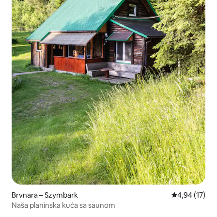
Brvnara – Szymbark
Prosječna ocje
4,94 (17)
Naša planinska kuća sa saunom