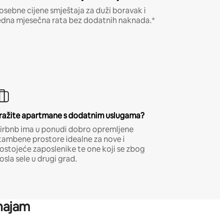
osebne cijene smještaja za duži boravak i
edna mjesečna rata bez dodatnih naknada.*
ražite apartmane s dodatnim uslugama?
irbnb ima u ponudi dobro opremljene
tambene prostore idealne za nove i
ostojeće zaposlenike te one koji se zbog
osla sele u drugi grad.
 najam