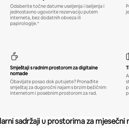
Odaberite točne datume useljenja i iseljenja i
P
jednostavno ugovorite rezervaciju putem
j
interneta, bez dodatnih obveza ili
papirologije.*
Smještaji s radnim prostorom za digitalne
T
nomade
A
Obavljate posao dok putujete? Pronađite
s
smještaj za dugoročni najam s brzim bežičnim
p
internetom i posebnim prostorom za rad.
p
arni sadržaji u prostorima za mjesečni