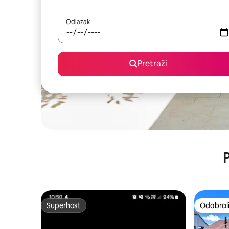
Odlazak
Pretraži
P
Superhost
Odabrali
Superhost
Odabrali