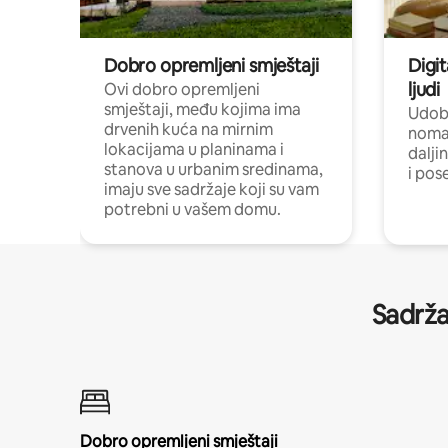
Dobro opremljeni smještaji
Digit
ljudi
Ovi dobro opremljeni
smještaji, među kojima ima
Udobn
drvenih kuća na mirnim
nomad
lokacijama u planinama i
dalji
stanova u urbanim sredinama,
i pos
imaju sve sadržaje koji su vam
potrebni u vašem domu.
Sadrža
Dobro opremljeni smještaji