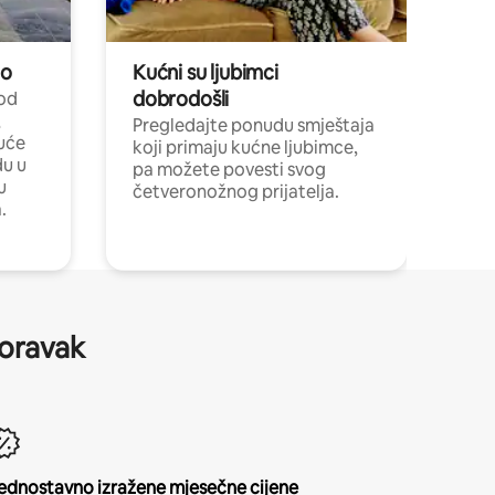
no
Kućni su ljubimci
dobrodošli
 od
,
Pregledajte ponudu smještaja
uće
koji primaju kućne ljubimce,
du u
pa možete povesti svog
u
četveronožnog prijatelja.
.
boravak
ednostavno izražene mjesečne cijene