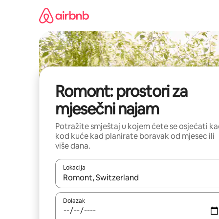
Prijeđi
na
sadržaj
Romont: prostori za
mjesečni najam
Potražite smještaj u kojem ćete se osjećati k
kod kuće kad planirate boravak od mjesec ili
više dana.
Lokacija
Kada budu dostupni rezultati, moći ćete ih pregle
Dolazak