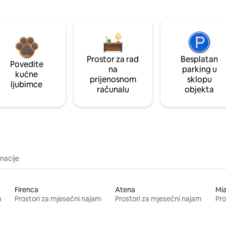
Prostor za rad
Besplatan
Povedite
na
parking u
kućne
prijenosnom
sklopu
ljubimce
računalu
objekta
inacije
Firenca
Atena
Mi
m
Prostori za mjesečni najam
Prostori za mjesečni najam
Pro