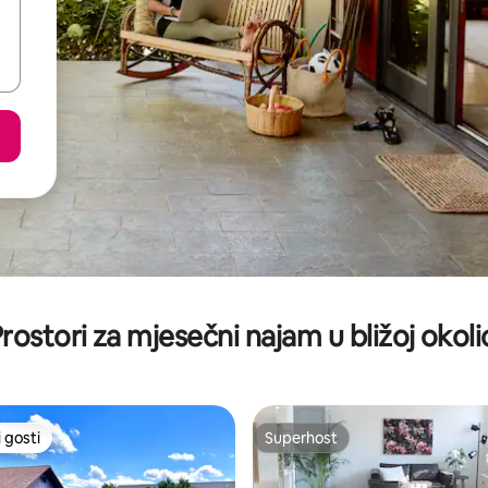
rostori za mjesečni najam u bližoj okoli
 gosti
Superhost
 gosti
Superhost