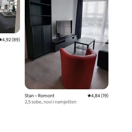
Prosječna ocjena: 4,92/5, recenzija: 89
4,92 (89)
Stan – Romont
Prosječna ocjena: 4,84
4,84 (19)
2,5 sobe, novi i namješten