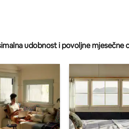
/5, recenzija: 8
imalna udobnost i povoljne mjesečne c