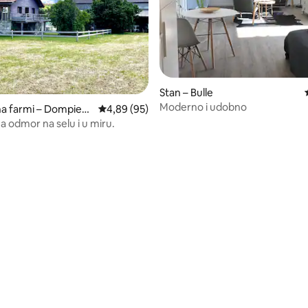
Stan – Bulle
Moderno i udobno
na farmi – Dompierr
Prosječna ocjena: 4,89/5, recenzija: 95
4,89 (95)
a odmor na selu i u miru.