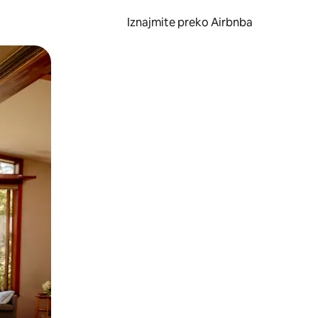
Iznajmite preko Airbnba
li prelaskom prstom po zaslonu.