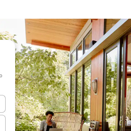
ao
dati koristeći se strelicama prema gore i prema dolje, kao i dodirom i