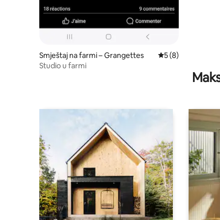
Smještaj na farmi – Grangettes
Prosječna ocjena: 5
5 (8)
Studio u farmi
Maks