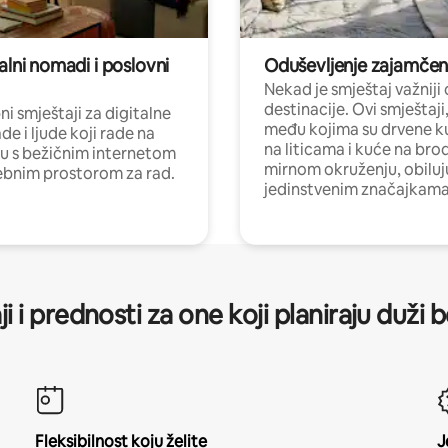
alni nomadi i poslovni
Oduševljenje zajamče
Nekad je smještaj važniji
destinacije. Ovi smještaji
i smještaji za digitalne
među kojima su drvene k
e i ljude koji rade na
na liticama i kuće na bro
nu s bežičnim internetom
mirnom okruženju, obiluj
ebnim prostorom za rad.
jedinstvenim značajkama
ji i prednosti za one koji planiraju duži 
Fleksibilnost koju želite
J