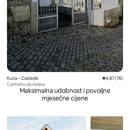
Kuća – Castedo
Prosječna ocje
4,87 (76)
Cantinho da Aldeia
Maksimalna udobnost i povoljne
mjesečne cijene