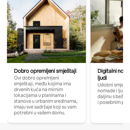
Dobro opremljeni smještaji
Digitalni noma
ljudi
Ovi dobro opremljeni
smještaji, među kojima ima
Udobni smještaj
drvenih kuća na mirnim
nomade i ljude 
lokacijama u planinama i
daljinu s bežič
stanova u urbanim sredinama,
i posebnim pro
imaju sve sadržaje koji su vam
potrebni u vašem domu.