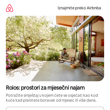
Prijeđi
na
Iznajmite preko Airbnba
sadržaj
Roios: prostori za mjesečni najam
Potražite smještaj u kojem ćete se osjećati kao kod
kuće kad planirate boravak od mjesec ili više dana.