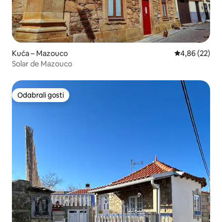
Kuća – Mazouco
Prosječna ocje
4,86 (22)
Solar de Mazouco
Odabrali gosti
Odabrali gosti