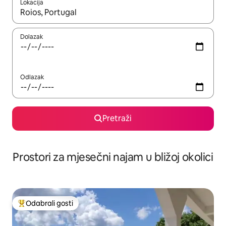
Lokacija
Kada budu dostupni rezultati, moći ćete ih pregledati koristeći
Dolazak
Odlazak
Pretraži
Prostori za mjesečni najam u bližoj okolici
Odabrali gosti
Među najviše rangiranima s oznakom „Odabrali gosti”