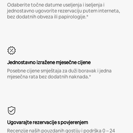
Odaberite točne datume useljenja i iseljenja i
jednostavno ugovorite rezervaciju putem interneta,
bez dodatnih obveza ili papirologije.*
Jednostavno izražene mjesečne cijene
Posebne cijene smještaja za duži boravak i jedna
mjesečna rata bez dodatnih naknada.*
Ugovarajte rezervacije s povjerenjem
Recenzije naših pouzdanih gostiju i podrška 0 – 24