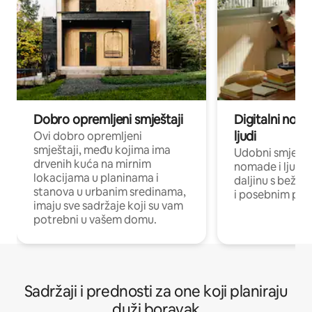
Dobro opremljeni smještaji
Digitalni noma
ljudi
Ovi dobro opremljeni
smještaji, među kojima ima
Udobni smještaj
drvenih kuća na mirnim
nomade i ljude 
lokacijama u planinama i
daljinu s bežič
stanova u urbanim sredinama,
i posebnim pro
imaju sve sadržaje koji su vam
potrebni u vašem domu.
Sadržaji i prednosti za one koji planiraju
duži boravak