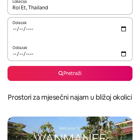
Lokacija
Kada budu dostupni rezultati, moći ćete ih pregledati koristeći
Dolazak
Odlazak
Pretraži
Prostori za mjesečni najam u bližoj okolici