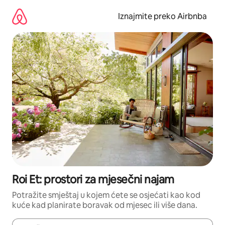
Prijeđi
na
Iznajmite preko Airbnba
sadržaj
Roi Et: prostori za mjesečni najam
Potražite smještaj u kojem ćete se osjećati kao kod
kuće kad planirate boravak od mjesec ili više dana.