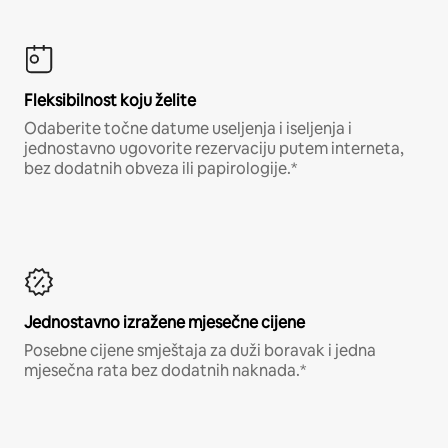
Fleksibilnost koju želite
Odaberite točne datume useljenja i iseljenja i
jednostavno ugovorite rezervaciju putem interneta,
bez dodatnih obveza ili papirologije.*
Jednostavno izražene mjesečne cijene
Posebne cijene smještaja za duži boravak i jedna
mjesečna rata bez dodatnih naknada.*