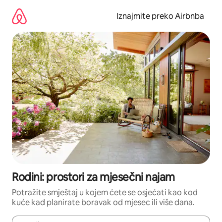
Prijeđi
na
Iznajmite preko Airbnba
sadržaj
Rodini: prostori za mjesečni najam
Potražite smještaj u kojem ćete se osjećati kao kod
kuće kad planirate boravak od mjesec ili više dana.