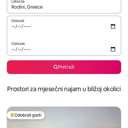
Lokacija
Kada budu dostupni rezultati, moći ćete ih pregledati koristeći
Dolazak
Odlazak
Pretraži
Prostori za mjesečni najam u bližoj okolici
Odabrali gosti
Među najviše rangiranima s oznakom „Odabrali gosti”