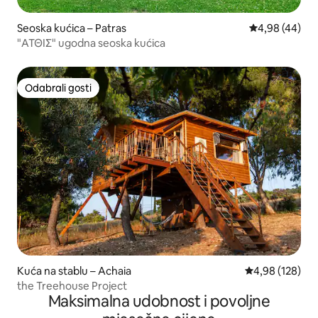
Seoska kućica – Patras
Prosječna ocje
4,98 (44)
"ΑΤΘΙΣ" ugodna seoska kućica
Odabrali gosti
Odabrali gosti
Kuća na stablu – Achaia
Prosječna ocjen
4,98 (128)
the Treehouse Project
Maksimalna udobnost i povoljne