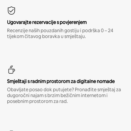
Ugovarajte rezervacije s povjerenjem
Recenzije naših pouzdanih gostiju i podrška 0 – 24
tijekom čitavog boravka u smještaju.
Smještaji s radnim prostorom za digitalne nomade
Obavljate posao dok putujete? Pronađite smještaj za
dugoročni najam s brzim bežičnim internetom i
posebnim prostorom za rad.