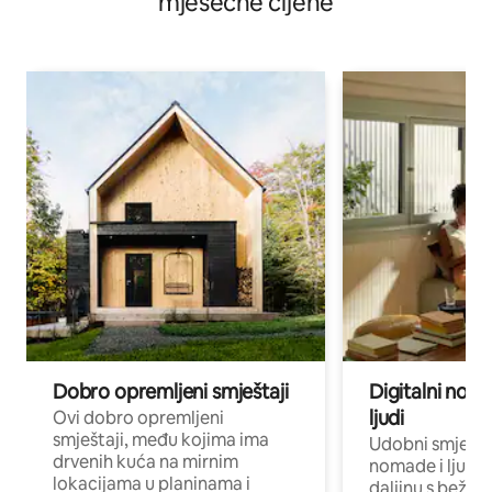
mjesečne cijene
Dobro opremljeni smještaji
Digitalni noma
ljudi
Ovi dobro opremljeni
smještaji, među kojima ima
Udobni smještaj
drvenih kuća na mirnim
nomade i ljude 
lokacijama u planinama i
daljinu s bežič