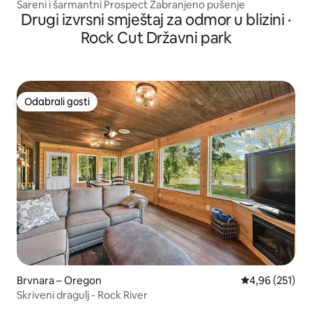
Šareni i šarmantni Prospect Zabranjeno pušenje
Drugi izvrsni smještaj za odmor u blizini ·
Rock Cut Državni park
Odabrali gosti
Odabrali gosti
Brvnara – Oregon
Prosječna ocjen
4,96 (251)
Skriveni dragulj - Rock River