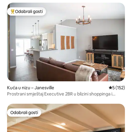
Odabrali gosti
Među najviše rangiranima s oznakom „Odabrali gosti”
Kuća u nizu – Janesville
Prosječna o
5 (152)
Prostrani smještaj Executive 2BR u blizini shoppinga i
restorana
Odabrali gosti
Odabrali gosti