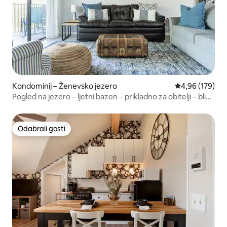
Kondominij – Ženevsko jezero
Prosječna ocjen
4,96 (179)
Pogled na jezero – ljetni bazen – prikladno za obitelji – blizu
grada
Odabrali gosti
Odabrali gosti