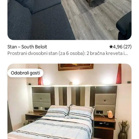
Stan – South Beloit
Prosječna ocje
4,96 (27)
Prostrani dvosobni stan (za 6 osoba): 2 bračna kreveta i
balkon
Odabrali gosti
Odabrali gosti