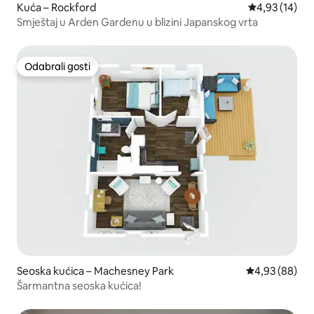
Kuća – Rockford
Prosječna ocje
4,93 (14)
Smještaj u Arden Gardenu u blizini Japanskog vrta
Odabrali gosti
Odabrali gosti
Seoska kućica – Machesney Park
Prosječna ocje
4,93 (88)
Šarmantna seoska kućica!