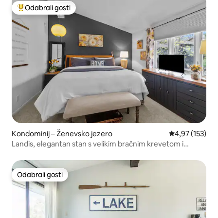
Odabrali gosti
Među najviše rangiranima s oznakom „Odabrali gosti”
Kondominij – Ženevsko jezero
Prosječna ocjen
4,97 (153)
Landis, elegantan stan s velikim bračnim krevetom i
kaminom!
Odabrali gosti
Odabrali gosti