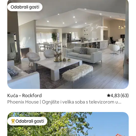
Odabrali gosti
Odabrali gosti
Kuća – Rockford
Prosječna ocje
4,83 (63)
Phoenix House | Ognjište i velika soba s televizorom u
stražnjem dvorištu
Odabrali gosti
Među najviše rangiranima s oznakom „Odabrali gosti”