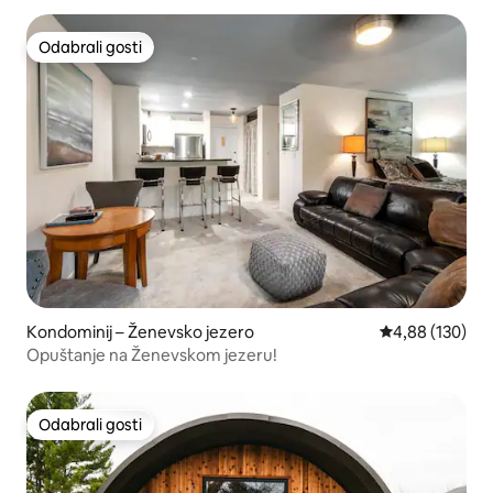
Odabrali gosti
Odabrali gosti
Kondominij – Ženevsko jezero
Prosječna ocjen
4,88 (130)
Opuštanje na Ženevskom jezeru!
Odabrali gosti
Odabrali gosti