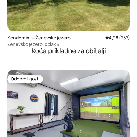
Kondominij – Ženevsko jezero
Prosječna ocjen
4,98 (253)
Ženevsko jezero, oblak 9
Kuće prikladne za obitelji
Odabrali gosti
Odabrali gosti