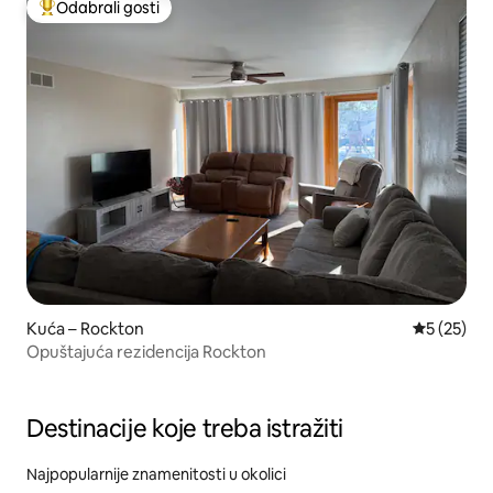
Odabrali gosti
Među najviše rangiranima s oznakom „Odabrali gosti”
Kuća – Rockton
Prosječna 
5 (25)
Opuštajuća rezidencija Rockton
Destinacije koje treba istražiti
Najpopularnije znamenitosti u okolici