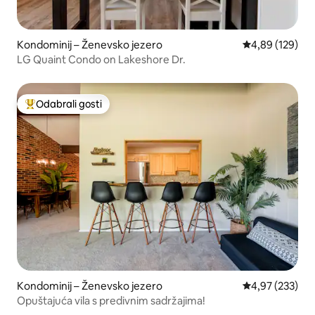
Kondominij – Ženevsko jezero
Prosječna ocjen
4,89 (129)
LG Quaint Condo on Lakeshore Dr.
Odabrali gosti
Među najviše rangiranima s oznakom „Odabrali gosti”
Kondominij – Ženevsko jezero
Prosječna ocjen
4,97 (233)
Opuštajuća vila s predivnim sadržajima!