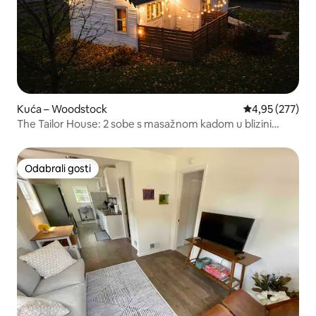
Kuća – Woodstock
Prosječna ocjen
4,95 (277)
The Tailor House: 2 sobe s masažnom kadom u blizini
Woodstock Sq
Odabrali gosti
Odabrali gosti