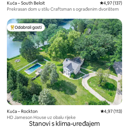
Kuća – South Beloit
Prosječna ocjen
4,97 (137)
Prekrasan dom u stilu Craftsman s ograđenim dvorištem
Odabrali gosti
Među najviše rangiranima s oznakom „Odabrali gosti”
Kuća – Rockton
Prosječna ocjen
4,97 (113)
HD Jameson House uz obalu rijeke
Stanovi s klima-uređajem