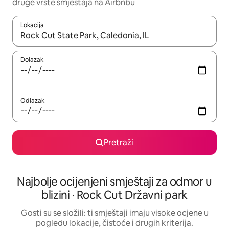
druge vrste smještaja na Airbnbu
Lokacija
Kada budu dostupni rezultati, moći ćete ih pregledati koristeći
Dolazak
Odlazak
Pretraži
Najbolje ocijenjeni smještaji za odmor u
blizini · Rock Cut Državni park
Gosti su se složili: ti smještaji imaju visoke ocjene u
pogledu lokacije, čistoće i drugih kriterija.