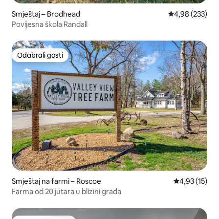
Smještaj – Brodhead
Prosječna ocjen
4,98 (233)
Povijesna škola Randall
Odabrali gosti
Odabrali gosti
Smještaj na farmi – Roscoe
Prosječna ocje
4,93 (15)
Farma od 20 jutara u blizini grada