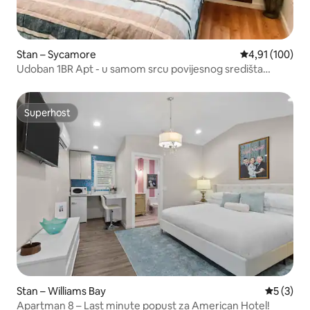
Stan – Sycamore
Prosječna ocjen
4,91 (100)
Udoban 1BR Apt - u samom srcu povijesnog središta
Sycamorea
Superhost
Superhost
Stan – Williams Bay
Prosječna
5 (3)
Apartman 8 – Last minute popust za American Hotel!