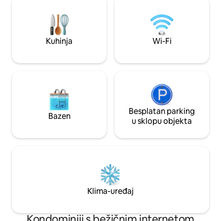
garniturom za sjedenje, prostorom za
tijekom vašeg borav
rekreaciju i četiri kauča za spavanje.
12 iznosi 35 $ po noćenju. Priv
Udobna spavaća soba uključuje veliki
dostupan je za 25
bračni krevet, dok se potpuno
noćenju. Povezivan
Kuhinja
Wi-Fi
opremljena kuhinja može pohvaliti
USD po noćenju po 
predimenzioniranim otokom i
štednjakom s fritezom.
Besplatan parking
Bazen
u sklopu objekta
Klima-uređaj
Kondominiji s bežičnim internetom