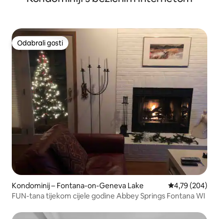
Odabrali gosti
Odabrali gosti
Kondominij – Fontana-on-Geneva Lake
Prosječna ocjen
4,79 (204)
FUN-tana tijekom cijele godine Abbey Springs Fontana WI