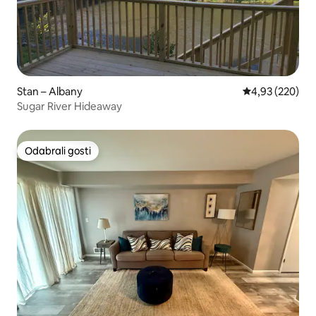
Stan – Albany
Prosječna ocjen
4,93 (220)
Sugar River Hideaway
Odabrali gosti
Odabrali gosti