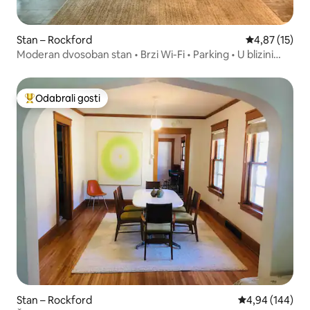
Stan – Rockford
Prosječna ocje
4,87 (15)
Moderan dvosoban stan • Brzi Wi-Fi • Parking • U blizini
bolnica
Odabrali gosti
Među najviše rangiranima s oznakom „Odabrali gosti”
Stan – Rockford
Prosječna ocjen
4,94 (144)