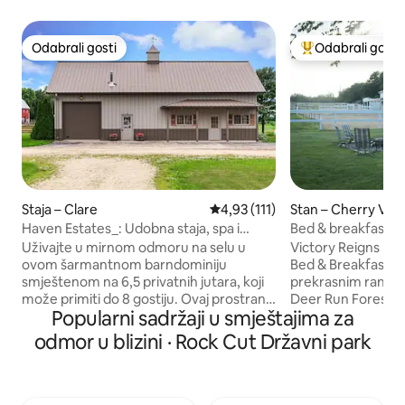
Odabrali gosti
Odabrali gosti
Odabrali gosti
Među najviše ran
Staja – Clare
Prosječna ocjena: 4,93/5, recenz
4,93 (111)
Stan – Cherry Vall
Haven Estates_: Udobna staja, spa i
Bed & breakfast s
grijani bazen
u
Uživajte u mirnom odmoru na selu u
Victory Reigns Ra
ovom šarmantnom barndominiju
Bed & Breakfast m
smještenom na 6,5 privatnih jutara, koji
prekrasnim rančem 
može primiti do 8 gostiju. Ovaj prostrani
Deer Run Forest, r
Popularni sadržaji u smještajima za
smještaj ima privatni bazen dimenzija 18'
drugih jahačkih st
x 36' s toplinskim spa centrom i
konjem ili bez nje
odmor u blizini · Rock Cut Državni park
prostorijom za bazen grijanu solarnom
rekreacijsko vozil
energijom za opuštanje tijekom cijele
zajedno s prostran
godine. The Great Room nudi otvoreni
parkiralištem za rekr
prostor za boravak s udobnom
ste zainteresirani