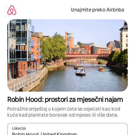
Prijeđi
na
Iznajmite preko Airbnba
sadržaj
Robin Hood: prostori za mjesečni najam
Potražite smještaj u kojem ćete se osjećati kao kod
kuće kad planirate boravak od mjesec ili više dana.
Lokacija
Kada budu dostupni rezultati, moći ćete ih pregledati koristeći