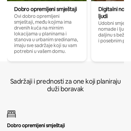
Dobro opremljeni smještaji
Digitalni noma
ljudi
Ovi dobro opremljeni
smještaji, među kojima ima
Udobni smještaj
drvenih kuća na mirnim
nomade i ljude 
lokacijama u planinama i
daljinu s bežič
stanova u urbanim sredinama,
i posebnim pro
imaju sve sadržaje koji su vam
potrebni u vašem domu.
Sadržaji i prednosti za one koji planiraju
duži boravak
Dobro opremljeni smještaji