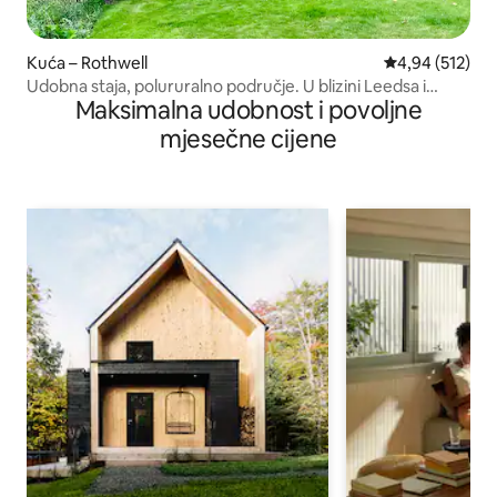
Kuća – Rothwell
Prosječna ocjen
4,94 (512)
Udobna staja, polururalno područje. U blizini Leedsa i
Maksimalna udobnost i povoljne
Wakefielda
mjesečne cijene