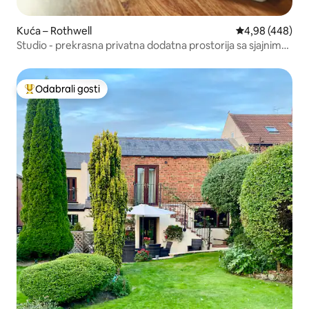
Kuća – Rothwell
Prosječna ocjen
4,98 (448)
Studio - prekrasna privatna dodatna prostorija sa sjajnim
pogledom!
Odabrali gosti
Među najviše rangiranima s oznakom „Odabrali gosti”