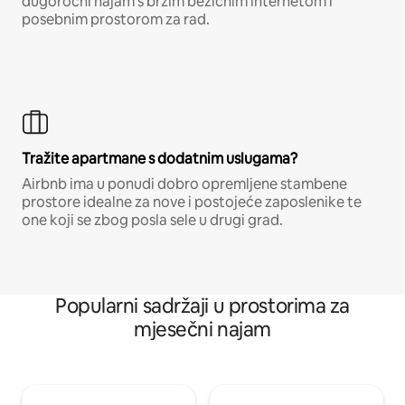
dugoročni najam s brzim bežičnim internetom i
posebnim prostorom za rad.
Tražite apartmane s dodatnim uslugama?
Airbnb ima u ponudi dobro opremljene stambene
prostore idealne za nove i postojeće zaposlenike te
one koji se zbog posla sele u drugi grad.
Popularni sadržaji u prostorima za
mjesečni najam