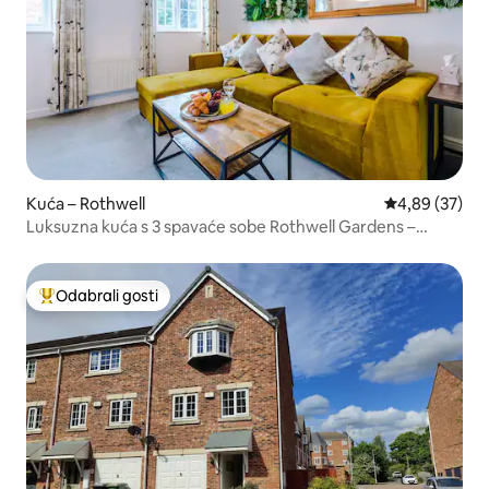
Kuća – Rothwell
Prosječna ocje
4,89 (37)
Luksuzna kuća s 3 spavaće sobe Rothwell Gardens –
besplatan parking
Odabrali gosti
Među najviše rangiranima s oznakom „Odabrali gosti”