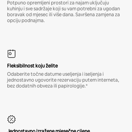
Potpuno opremljeni prostori za najam uključuju
kuhinju i sve sadržaje koji su vam potrebni za ugodan
boravak od mjesec ili više dana. Savršena zamjena za
opciju podnajma.
Fleksibilnost koju želite
Odaberite točne datume useljenja i iseljenja i
jednostavno ugovorite rezervaciju putem interneta,
bez dodatnih obveza ili papirologije.*
Jednostavno izražene mjesečne cijene