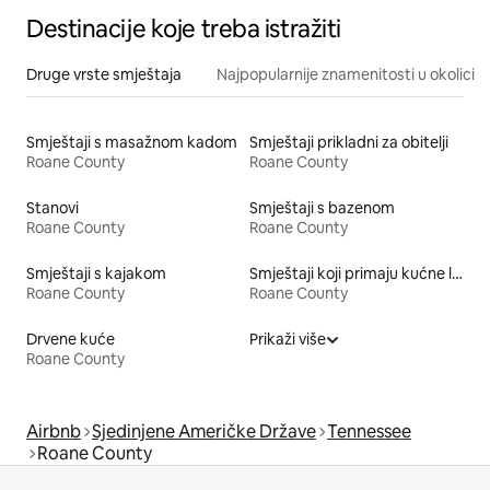
Destinacije koje treba istražiti
Druge vrste smještaja
Najpopularnije znamenitosti u okolici
Smještaji s masažnom kadom
Smještaji prikladni za obitelji
Roane County
Roane County
Stanovi
Smještaji s bazenom
Roane County
Roane County
Smještaji s kajakom
Smještaji koji primaju kućne ljubimce
Roane County
Roane County
Drvene kuće
Prikaži više
Roane County
Airbnb
Sjedinjene Američke Države
Tennessee
Roane County