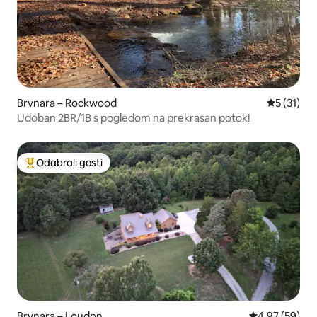
Brvnara – Rockwood
Prosječna 
5 (31)
Udoban 2BR/1B s pogledom na prekrasan potok!
Odabrali gosti
Među najviše rangiranima s oznakom „Odabrali gosti”
Brvnara – Loudon
Prosječna ocje
4,97 (59)