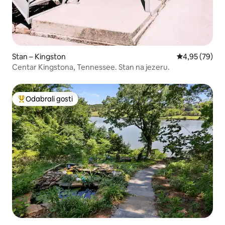
Stan – Kingston
Prosječna ocje
4,95 (79)
Centar Kingstona, Tennessee. Stan na jezeru.
Odabrali gosti
Među najviše rangiranima s oznakom „Odabrali gosti”