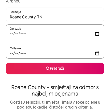
Airbnbu
Lokacija
Kada budu dostupni rezultati, moći ćete ih pregledati koristeći
Dolazak
Odlazak
Pretraži
Roane County – smještaji za odmor s
najboljim ocjenama
Gosti su se složili: ti smještaji imaju visoke ocjene u
pogledu lokacije, čistoće i drugih kriterija.