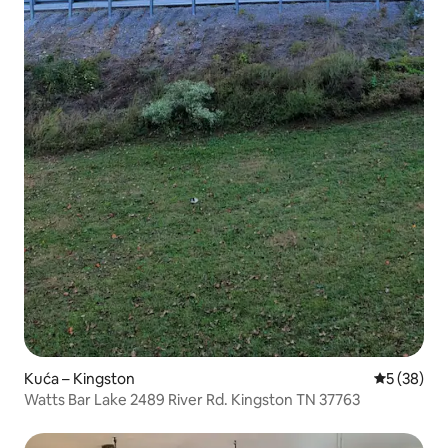
Kuća – Kingston
Prosječna o
5 (38)
Watts Bar Lake 2489 River Rd. Kingston TN 37763