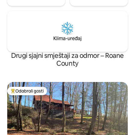
Klima-uređaj
Drugi sjajni smještaji za odmor – Roane
County
Odabrali gosti
Među najviše rangiranima s oznakom „Odabrali gosti”