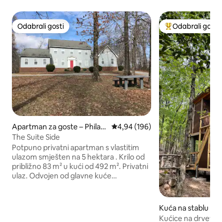
Odabrali gosti
Odabrali gosti
Odabrali gosti
Među najviše ran
Apartman za goste – Philad
Prosječna ocjena: 4,94/5, recenzi
4,94 (196)
elphia
The Suite Side
Potpuno privatni apartman s vlastitim
ulazom smješten na 5 hektara . Krilo od
približno 83 m² u kući od 492 m². Privatni
ulaz. Odvojen od glavne kuće
dvostrukim vratima koja će biti
zaključana s OBJE strane. Vrlo prostran
otvoren prostor s potpuno opremljenom
Kuća na stablu – S
kuhinjom, dnevnim boravkom i
Kućice na drvetu u