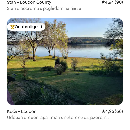
Stan – Loudon County
Prosječna ocje
4,94 (90)
Stan u podrumu s pogledom na rijeku
Odabrali gosti
Među najviše rangiranima s oznakom „Odabrali gosti”
Kuća – Loudon
Prosječna ocje
4,95 (66)
Udoban uređeni apartman u suterenu uz jezero, s
pogledom na zalazak sunca