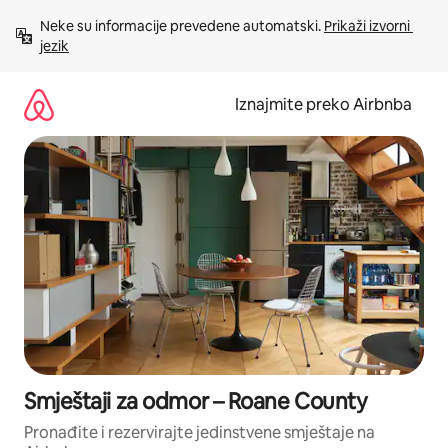
Prijeđi
Neke su informacije prevedene automatski. 
Prikaži izvorni 
na
jezik
sadržaj
Iznajmite preko Airbnba
Smještaji za odmor – Roane County
Pronađite i rezervirajte jedinstvene smještaje na