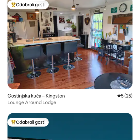
Odabrali gosti
Među najviše rangiranima s oznakom „Odabrali gosti”
Gostinjska kuća – Kingston
Prosječna 
5 (25)
Lounge Around Lodge
Odabrali gosti
Među najviše rangiranima s oznakom „Odabrali gosti”