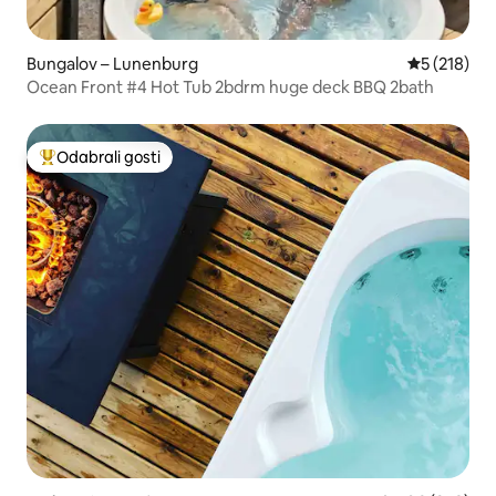
Bungalov – Lunenburg
Prosječna oc
5 (218)
Ocean Front #4 Hot Tub 2bdrm huge deck BBQ 2bath
Odabrali gosti
Među najviše rangiranima s oznakom „Odabrali gosti”