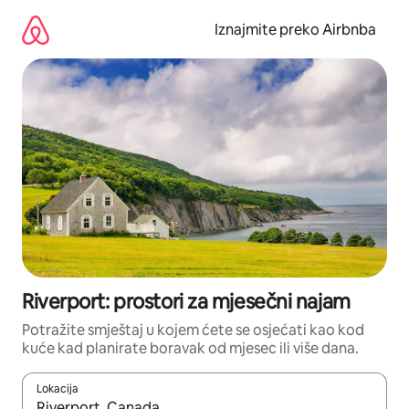
Prijeđi
na
Iznajmite preko Airbnba
sadržaj
Riverport: prostori za mjesečni najam
Potražite smještaj u kojem ćete se osjećati kao kod
kuće kad planirate boravak od mjesec ili više dana.
Lokacija
Kada budu dostupni rezultati, moći ćete ih pregledati koristeći