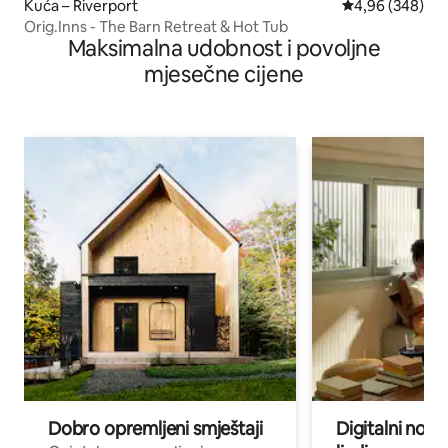
Kuća – Riverport
Prosječna ocjen
4,96 (348)
Orig.Inns - The Barn Retreat & Hot Tub
Maksimalna udobnost i povoljne
mjesečne cijene
Dobro opremljeni smještaji
Digitalni noma