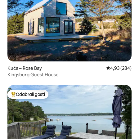
Kuća – Rose Bay
Prosječna ocjen
4,93 (284)
Kingsburg Guest House
Odabrali gosti
Među najviše rangiranima s oznakom „Odabrali gosti”