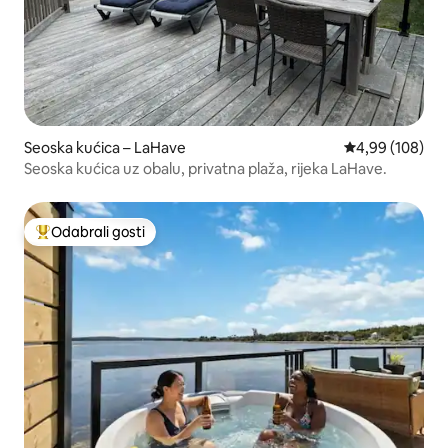
Seoska kućica – LaHave
Prosječna ocjen
4,99 (108)
Seoska kućica uz obalu, privatna plaža, rijeka LaHave.
Odabrali gosti
Među najviše rangiranima s oznakom „Odabrali gosti”