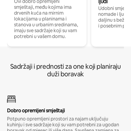
ljudi
Ovi dobro opremljeni
smještaji, među kojima ima
Udobni smještaj
drvenih kuća na mirnim
nomade i ljude 
lokacijama u planinama i
daljinu s bežič
stanova u urbanim sredinama,
i posebnim pro
imaju sve sadržaje koji su vam
potrebni u vašem domu.
Sadržaji i prednosti za one koji planiraju
duži boravak
Dobro opremljeni smještaji
Potpuno opremljeni prostori za najam uključuju
kuhinju i sve sadržaje koji su vam potrebni za ugodan
boravak od mjesec ili više dana. Savršena zamjena za