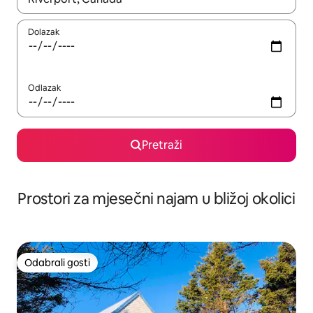
Dolazak
Odlazak
Pretraži
Prostori za mjesečni najam u bližoj okolici
Odabrali gosti
Odabrali gosti