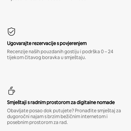
Ugovarajte rezervacije s povjerenjem
Recenzije naših pouzdanih gostiju i podrška 0 – 24
tijekom čitavog boravka u smještaju.
Smještaji s radnim prostorom za digitalne nomade
Obavljate posao dok putujete? Pronađite smještaj za
dugoročni najam s brzim bežičnim internetom i
posebnim prostorom za rad.