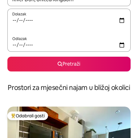
Dolazak
Odlazak
Pretraži
Prostori za mjesečni najam u bližoj okolici
Odabrali gosti
Među najviše rangiranima s oznakom „Odabrali gosti”