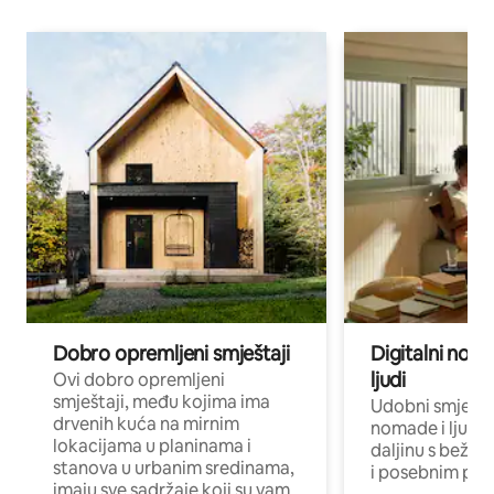
Dobro opremljeni smještaji
Digitalni noma
ljudi
Ovi dobro opremljeni
smještaji, među kojima ima
Udobni smještaj
drvenih kuća na mirnim
nomade i ljude 
lokacijama u planinama i
daljinu s bežič
stanova u urbanim sredinama,
i posebnim pro
imaju sve sadržaje koji su vam