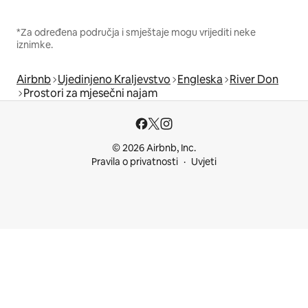
*Za određena područja i smještaje mogu vrijediti neke
iznimke.
Airbnb
Ujedinjeno Kraljevstvo
Engleska
River Don
Prostori za mjesečni najam
© 2026 Airbnb, Inc.
Pravila o privatnosti
Uvjeti