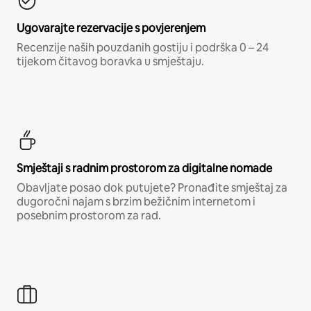
Ugovarajte rezervacije s povjerenjem
Recenzije naših pouzdanih gostiju i podrška 0 – 24
tijekom čitavog boravka u smještaju.
Smještaji s radnim prostorom za digitalne nomade
Obavljate posao dok putujete? Pronađite smještaj za
dugoročni najam s brzim bežičnim internetom i
posebnim prostorom za rad.