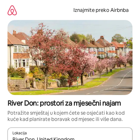
Prijeđi
na
Iznajmite preko Airbnba
sadržaj
River Don: prostori za mjesečni najam
Potražite smještaj u kojem ćete se osjećati kao kod
kuće kad planirate boravak od mjesec ili više dana.
Lokacija
Kada budu dostupni rezultati, moći ćete ih pregledati koristeći