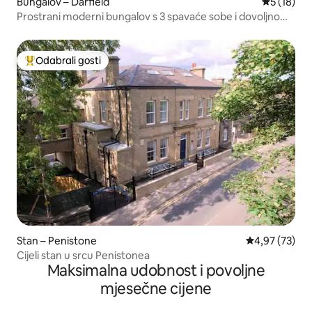
Bungalov – Darfield
Prosječna 
5 (18)
Prostrani moderni bungalov s 3 spavaće sobe i dovoljno
prostora za parkiranje.
Odabrali gosti
Među najviše rangiranima s oznakom „Odabrali gosti”
Stan – Penistone
Prosječna ocje
4,97 (73)
Cijeli stan u srcu Penistonea
Maksimalna udobnost i povoljne
mjesečne cijene