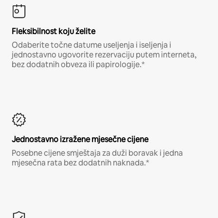
Fleksibilnost koju želite
Odaberite točne datume useljenja i iseljenja i
jednostavno ugovorite rezervaciju putem interneta,
bez dodatnih obveza ili papirologije.*
Jednostavno izražene mjesečne cijene
Posebne cijene smještaja za duži boravak i jedna
mjesečna rata bez dodatnih naknada.*