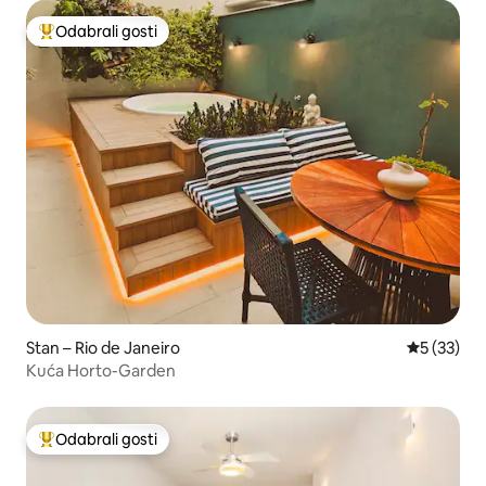
Odabrali gosti
Među najviše rangiranima s oznakom „Odabrali gosti”
Stan – Rio de Janeiro
Prosječna 
5 (33)
Kuća Horto-Garden
Odabrali gosti
Među najviše rangiranima s oznakom „Odabrali gosti”