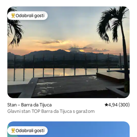
Odabrali gosti
Među najviše rangiranima s oznakom „Odabrali gosti”
Stan – Barra da Tijuca
Prosječna ocjen
4,94 (300)
Glavni stan TOP Barra da Tijuca s garažom
Odabrali gosti
Među najviše rangiranima s oznakom „Odabrali gosti”