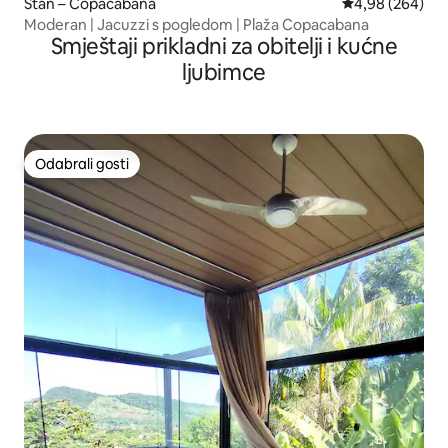
Stan – Copacabana
Prosječna ocjen
4,98 (264)
Moderan | Jacuzzi s pogledom | Plaža Copacabana
Smještaji prikladni za obitelji i kućne
ljubimce
Odabrali gosti
Odabrali gosti