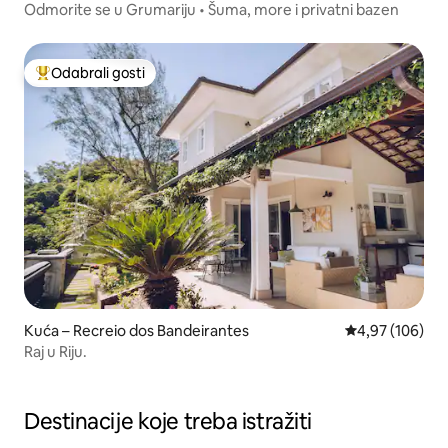
Odmorite se u Grumariju • Šuma, more i privatni bazen
Odabrali gosti
Među najviše rangiranima s oznakom „Odabrali gosti”
Kuća – Recreio dos Bandeirantes
Prosječna ocjen
4,97 (106)
Raj u Riju.
Destinacije koje treba istražiti