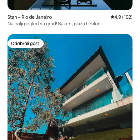
Stan – Rio de Janeiro
Prosječna ocje
4,9 (102)
Najbolji pogled na grad! Bazen, plaža Leblon
Odabrali gosti
Odabrali gosti