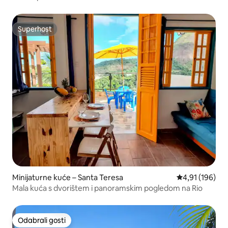
Superhost
Superhost
Minijaturne kuće – Santa Teresa
Prosječna ocjen
4,91 (196)
Mala kuća s dvorištem i panoramskim pogledom na Rio
Odabrali gosti
Odabrali gosti