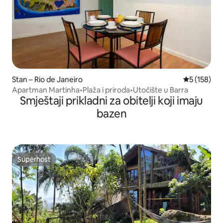
Stan – Rio de Janeiro
Prosječna oc
5 (158)
Apartman Martinha•Plaža i priroda•Utočište u Barra
Smještaji prikladni za obitelji koji imaju
bazen
Superhost
Superhost