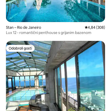
Stan – Rio de Janeiro
Prosječna ocjen
4,84 (308)
Lux 12 - romantični penthouse s grijanim bazenom
Odabrali gosti
Odabrali gosti