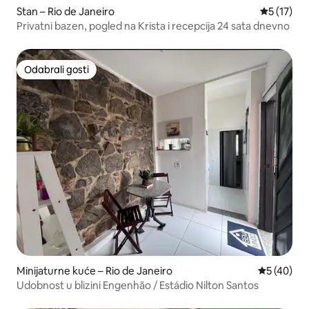
Stan – Rio de Janeiro
Prosječna 
5 (17)
Privatni bazen, pogled na Krista i recepcija 24 sata dnevno
Odabrali gosti
Odabrali gosti
Minijaturne kuće – Rio de Janeiro
Prosječna o
5 (40)
Udobnost u blizini Engenhão / Estádio Nilton Santos