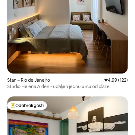
Stan – Rio de Janeiro
Prosječna ocjen
4,99 (122)
Studio Helena Alden - udaljen jednu ulicu od plaže
Odabrali gosti
Među najviše rangiranima s oznakom „Odabrali gosti”