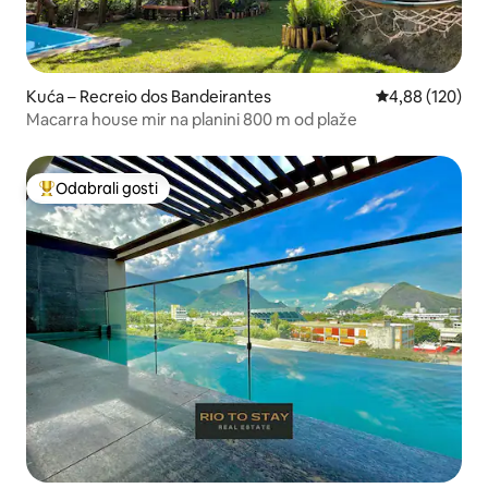
Kuća – Recreio dos Bandeirantes
Prosječna ocjen
4,88 (120)
Macarra house mir na planini 800 m od plaže
Odabrali gosti
Među najviše rangiranima s oznakom „Odabrali gosti”