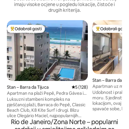
imaju visoke ocjene u pogledu lokacije, čistoće i
drugih kriterija.
Odabrali gosti
Odabrali gosti
Među najviše rangiranima s oznakom „Odabrali gosti”
Među najviše ran
Stan – Barra da Tij
Apartman uz more
Stan – Barra da Tijuca
Prosječna ocjena: 5/5, recenz
5 (128)
pogledom
Udobnost i prakti
Apartman na plaži Pepê, Pedra Gávea i
moru. S jedinstve
planinama
Luksuzni stambeni kompleks na
lokacijom, ovaj ug
pješčanoj plaži, Barraca do Pepê, Classic
spavaće sobe, ku
Beach Club, K8 Kite Surf i drugi. Blizu
kupaonicu, opreml
ulice Olegário Maciel, najpopularnijih
integrirani dnevni
Rio de Janeiro/Zona Norte – popularni
barova i restorana. Svakodnevno
s velikim i nevjer
čišćenje, potpuno opremljena kuhinja,