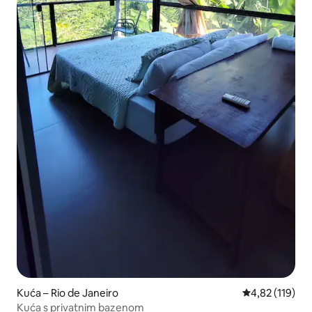
Kuća – Rio de Janeiro
Prosječna ocjen
4,82 (119)
Kuća s privatnim bazenom