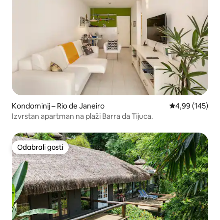
Kondominij – Rio de Janeiro
Prosječna ocjen
4,99 (145)
Izvrstan apartman na plaži Barra da Tijuca.
Odabrali gosti
Odabrali gosti