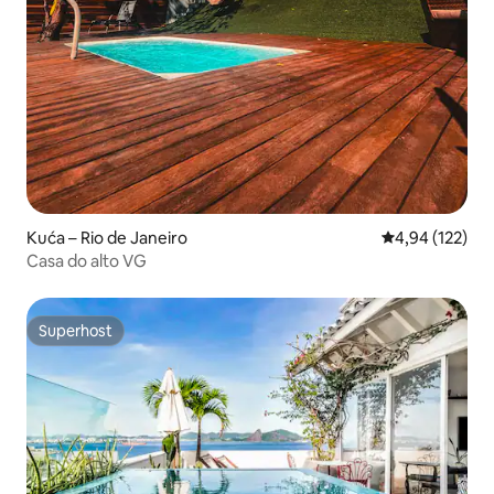
Kuća – Rio de Janeiro
Prosječna ocjen
4,94 (122)
Casa do alto VG
Superhost
Superhost