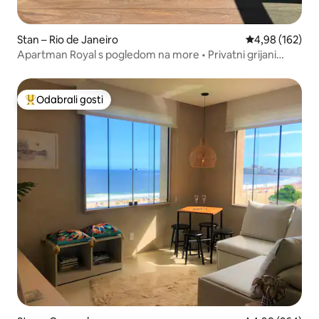
Stan – Rio de Janeiro
Prosječna ocjen
4,98 (162)
Apartman Royal s pogledom na more • Privatni grijani
bazen • Barra
Odabrali gosti
Među najviše rangiranima s oznakom „Odabrali gosti”