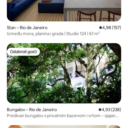
Stan – Rio de Janeiro
Prosječna ocjen
4,98 (157)
Između mora, planina i grada | Studio 124 | 61 m²
Odabrali gosti
Odabrali gosti
Bungalov – Rio de Janeiro
Prosječna ocjen
4,93 (238)
Predivan bungalov s privatnim bazenom i vrtom – sjajan
pogled