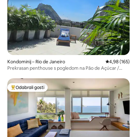
Kondominij – Rio de Janeiro
Prosječna ocjen
4,98 (165)
Prekrasan penthouse s pogledom na Pão de Açúcar /
Urcu
Odabrali gosti
Među najviše rangiranima s oznakom „Odabrali gosti”