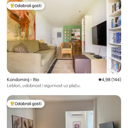
Odabrali gosti
Među najviše rangiranima s oznakom „Odabrali gosti”
Kondominij – Rio
Prosječna ocjen
4,98 (144)
Leblon, udobnost i sigurnost uz plažu.
Odabrali gosti
Među najviše rangiranima s oznakom „Odabrali gosti”