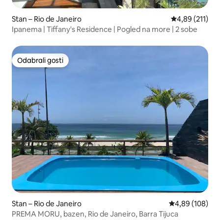
Stan – Rio de Janeiro
Prosječna ocjen
4,89 (211)
Ipanema | Tiffany's Residence | Pogled na more | 2 sobe
Odabrali gosti
Odabrali gosti
Stan – Rio de Janeiro
Prosječna ocjen
4,89 (108)
PREMA MORU, bazen, Rio de Janeiro, Barra Tijuca