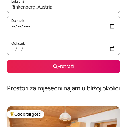
Lokacija
Kada budu dostupni rezultati, moći ćete ih pregledati koristeći
Dolazak
Odlazak
Pretraži
Prostori za mjesečni najam u bližoj okolici
Odabrali gosti
Među najviše rangiranima s oznakom „Odabrali gosti”