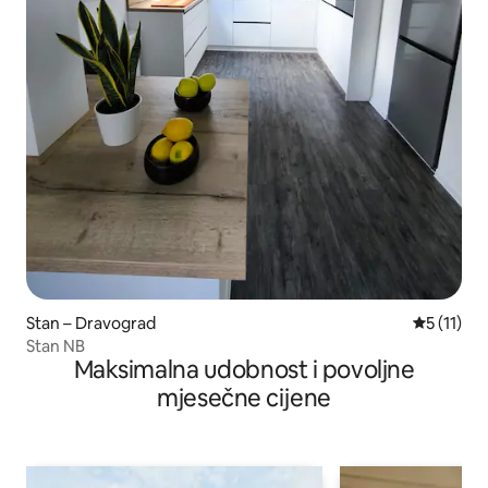
Stan – Dravograd
Prosječna 
5 (11)
Stan NB
Maksimalna udobnost i povoljne
mjesečne cijene