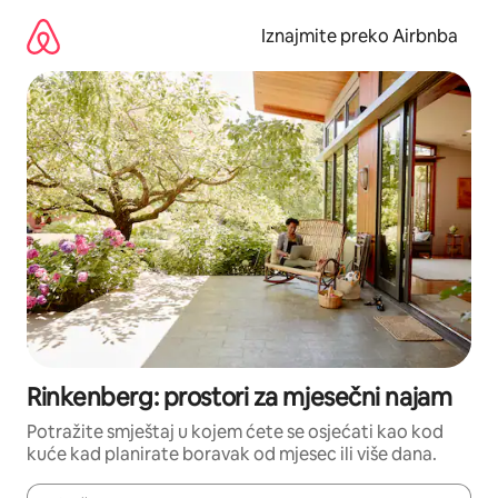
Prijeđi
na
Iznajmite preko Airbnba
sadržaj
Rinkenberg: prostori za mjesečni najam
Potražite smještaj u kojem ćete se osjećati kao kod
kuće kad planirate boravak od mjesec ili više dana.