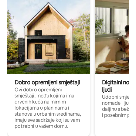
Dobro opremljeni smještaji
Digitalni noma
ljudi
Ovi dobro opremljeni
smještaji, među kojima ima
Udobni smještaj
drvenih kuća na mirnim
nomade i ljude 
lokacijama u planinama i
daljinu s bežič
stanova u urbanim sredinama,
i posebnim pro
imaju sve sadržaje koji su vam
potrebni u vašem domu.