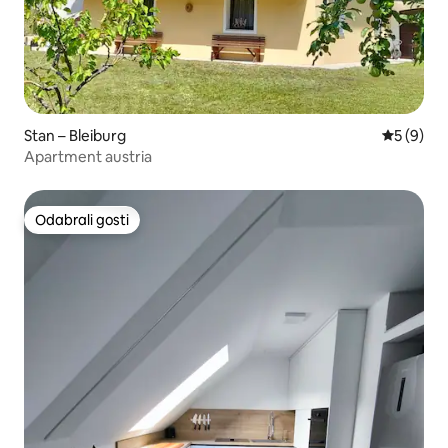
Stan – Bleiburg
Prosječna
5 (9)
Apartment austria
Odabrali gosti
Odabrali gosti