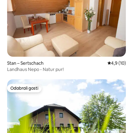
Stan – Sertschach
Prosječna ocj
4,9 (10)
Landhaus Nepo - Natur pur!
Odabrali gosti
Odabrali gosti