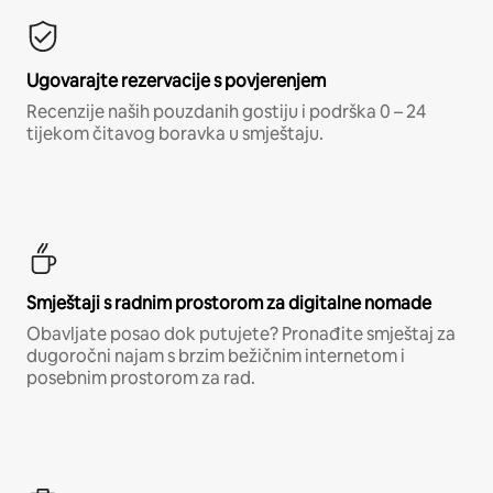
Ugovarajte rezervacije s povjerenjem
Recenzije naših pouzdanih gostiju i podrška 0 – 24
tijekom čitavog boravka u smještaju.
Smještaji s radnim prostorom za digitalne nomade
Obavljate posao dok putujete? Pronađite smještaj za
dugoročni najam s brzim bežičnim internetom i
posebnim prostorom za rad.