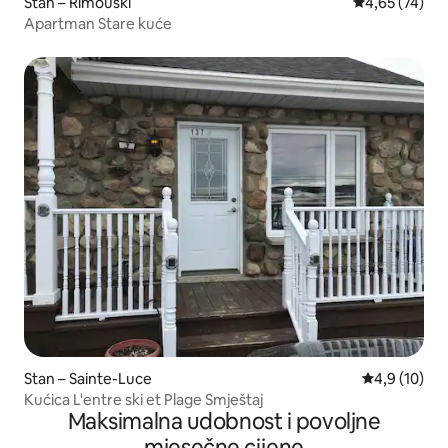
Stan – Rimouski
Prosječna ocje
4,65 (74)
Apartman Stare kuće
Stan – Sainte-Luce
Prosječna ocj
4,9 (10)
Kućica L'entre ski et Plage Smještaj
Maksimalna udobnost i povoljne
mjesečne cijene