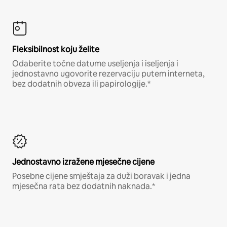
Fleksibilnost koju želite
Odaberite točne datume useljenja i iseljenja i
jednostavno ugovorite rezervaciju putem interneta,
bez dodatnih obveza ili papirologije.*
Jednostavno izražene mjesečne cijene
Posebne cijene smještaja za duži boravak i jedna
mjesečna rata bez dodatnih naknada.*