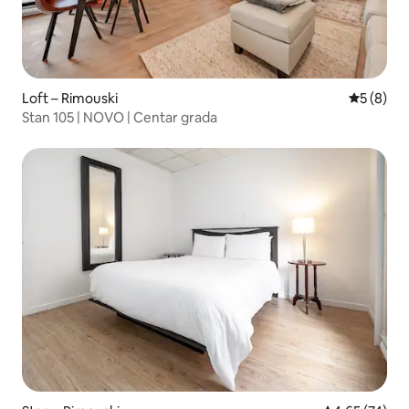
Loft – Rimouski
Prosječna
5 (8)
Stan 105 | NOVO | Centar grada