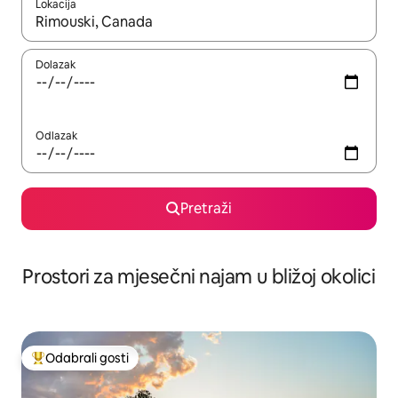
Lokacija
Kada budu dostupni rezultati, moći ćete ih pregledati koristeći
Dolazak
Odlazak
Pretraži
Prostori za mjesečni najam u bližoj okolici
Odabrali gosti
Među najviše rangiranima s oznakom „Odabrali gosti”