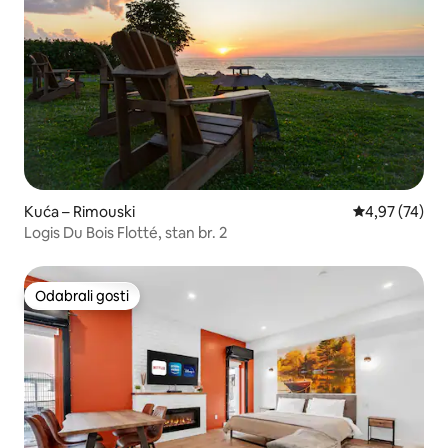
Kuća – Rimouski
Prosječna ocje
4,97 (74)
Logis Du Bois Flotté, stan br. 2
Odabrali gosti
Odabrali gosti