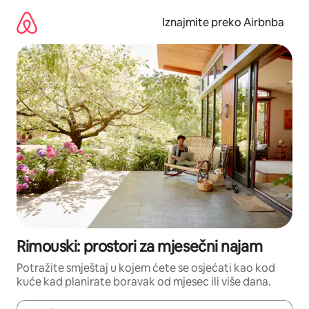
Prijeđi
na
Iznajmite preko Airbnba
sadržaj
Rimouski: prostori za mjesečni najam
Potražite smještaj u kojem ćete se osjećati kao kod
kuće kad planirate boravak od mjesec ili više dana.