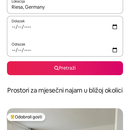
Lokacija
Kada budu dostupni rezultati, moći ćete ih pregledati koristeći
Dolazak
Odlazak
Pretraži
Prostori za mjesečni najam u bližoj okolici
Odabrali gosti
Među najviše rangiranima s oznakom „Odabrali gosti”