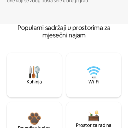
one koji se zbog posla sele u drugi grad.
Popularni sadržaji u prostorima za
mjesečni najam
Kuhinja
Wi-Fi
Prostor za rad na