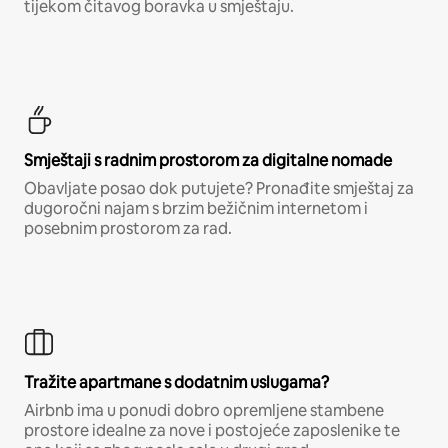
tijekom čitavog boravka u smještaju.
Smještaji s radnim prostorom za digitalne nomade
Obavljate posao dok putujete? Pronađite smještaj za
dugoročni najam s brzim bežičnim internetom i
posebnim prostorom za rad.
Tražite apartmane s dodatnim uslugama?
Airbnb ima u ponudi dobro opremljene stambene
prostore idealne za nove i postojeće zaposlenike te