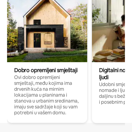
Dobro opremljeni smještaji
Digitalni noma
ljudi
Ovi dobro opremljeni
smještaji, među kojima ima
Udobni smještaj
drvenih kuća na mirnim
nomade i ljude 
lokacijama u planinama i
daljinu s bežič
stanova u urbanim sredinama,
i posebnim pro
imaju sve sadržaje koji su vam
potrebni u vašem domu.