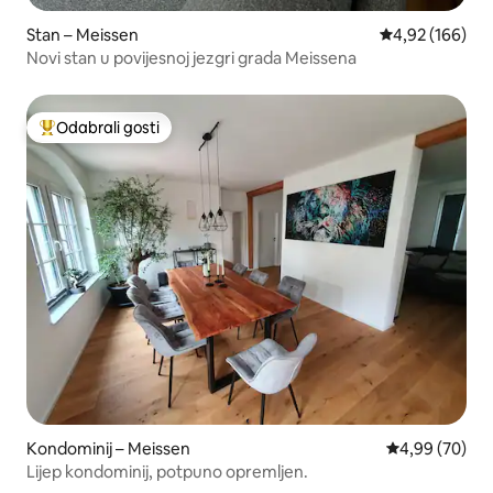
Stan – Meissen
Prosječna ocjen
4,92 (166)
Novi stan u povijesnoj jezgri grada Meissena
Odabrali gosti
Među najviše rangiranima s oznakom „Odabrali gosti”
Kondominij – Meissen
Prosječna ocje
4,99 (70)
Lijep kondominij, potpuno opremljen.