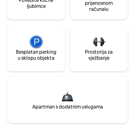
Povedite kućne
prijenosnom
ljubimce
računalu
Besplatan parking
Prostorija za
u sklopu objekta
vježbanje
Apartman s dodatnim uslugama