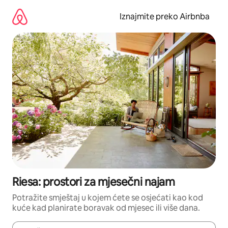
Prijeđi
na
Iznajmite preko Airbnba
sadržaj
Riesa: prostori za mjesečni najam
Potražite smještaj u kojem ćete se osjećati kao kod
kuće kad planirate boravak od mjesec ili više dana.