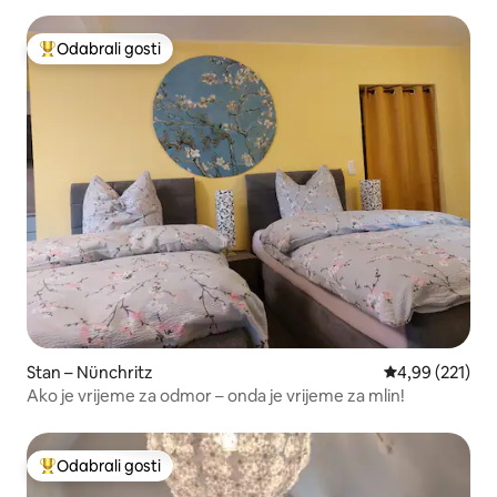
Odabrali gosti
Među najviše rangiranima s oznakom „Odabrali gosti”
Stan – Nünchritz
Prosječna ocjen
4,99 (221)
Ako je vrijeme za odmor – onda je vrijeme za mlin!
Odabrali gosti
Među najviše rangiranima s oznakom „Odabrali gosti”