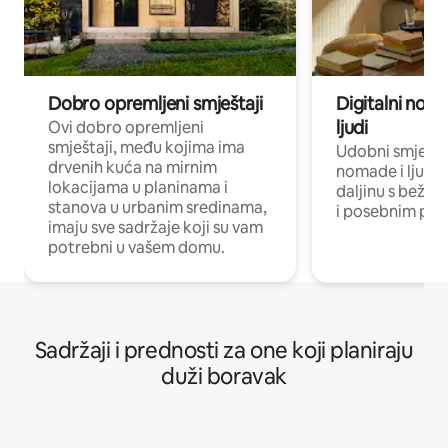
Dobro opremljeni smještaji
Digitalni noma
ljudi
Ovi dobro opremljeni
smještaji, među kojima ima
Udobni smještaj
drvenih kuća na mirnim
nomade i ljude 
lokacijama u planinama i
daljinu s bežič
stanova u urbanim sredinama,
i posebnim pro
imaju sve sadržaje koji su vam
potrebni u vašem domu.
Sadržaji i prednosti za one koji planiraju
duži boravak