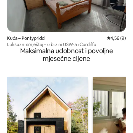
Kuća – Pontypridd
Prosječna ocj
4,56 (9)
Luksuzni smještaj – u blizini USW-a i Cardiffa
Maksimalna udobnost i povoljne
mjesečne cijene