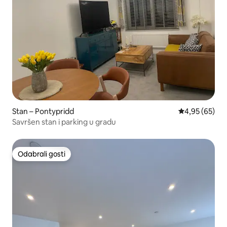
Stan – Pontypridd
Prosječna ocje
4,95 (65)
Savršen stan i parking u gradu
Odabrali gosti
Odabrali gosti