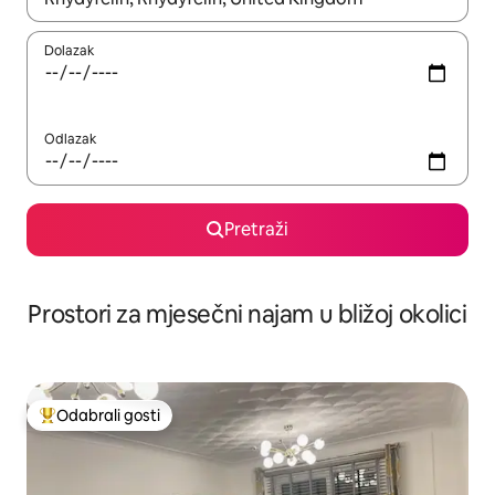
Dolazak
Odlazak
Pretraži
Prostori za mjesečni najam u bližoj okolici
Odabrali gosti
Među najviše rangiranima s oznakom „Odabrali gosti”