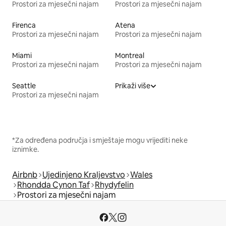
Prostori za mjesečni najam
Prostori za mjesečni najam
Firenca
Atena
Prostori za mjesečni najam
Prostori za mjesečni najam
Miami
Montreal
Prostori za mjesečni najam
Prostori za mjesečni najam
Seattle
Prikaži više
Prostori za mjesečni najam
*Za određena područja i smještaje mogu vrijediti neke
iznimke.
Airbnb
Ujedinjeno Kraljevstvo
Wales
Rhondda Cynon Taf
Rhydyfelin
Prostori za mjesečni najam