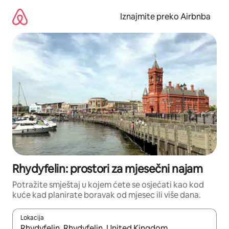
Prijeđi
na
Iznajmite preko Airbnba
sadržaj
Rhydyfelin: prostori za mjesečni najam
Potražite smještaj u kojem ćete se osjećati kao kod
kuće kad planirate boravak od mjesec ili više dana.
Lokacija
Kada budu dostupni rezultati, moći ćete ih pregledati koristeći