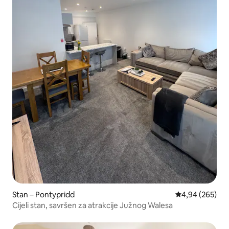
Stan – Pontypridd
Prosječna ocjen
4,94 (265)
Cijeli stan, savršen za atrakcije Južnog Walesa