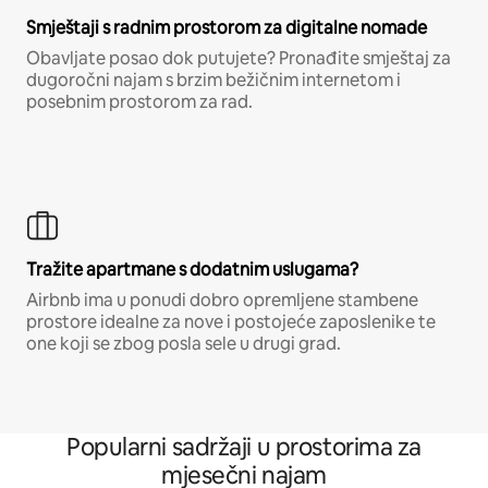
Smještaji s radnim prostorom za digitalne nomade
Obavljate posao dok putujete? Pronađite smještaj za
dugoročni najam s brzim bežičnim internetom i
posebnim prostorom za rad.
Tražite apartmane s dodatnim uslugama?
Airbnb ima u ponudi dobro opremljene stambene
prostore idealne za nove i postojeće zaposlenike te
one koji se zbog posla sele u drugi grad.
Popularni sadržaji u prostorima za
mjesečni najam