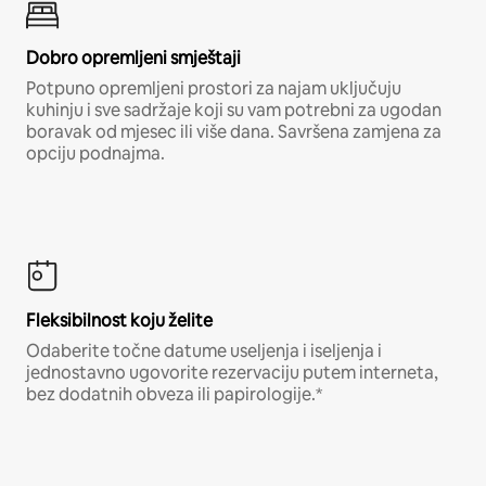
Dobro opremljeni smještaji
Potpuno opremljeni prostori za najam uključuju
kuhinju i sve sadržaje koji su vam potrebni za ugodan
boravak od mjesec ili više dana. Savršena zamjena za
opciju podnajma.
Fleksibilnost koju želite
Odaberite točne datume useljenja i iseljenja i
jednostavno ugovorite rezervaciju putem interneta,
bez dodatnih obveza ili papirologije.*