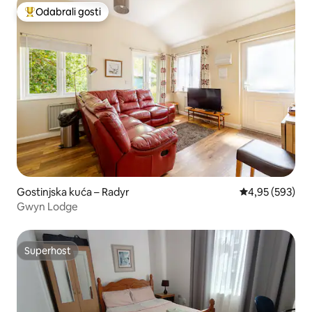
Odabrali gosti
Među najviše rangiranima s oznakom „Odabrali gosti”
Gostinjska kuća – Radyr
Prosječna ocjen
4,95 (593)
Gwyn Lodge
Superhost
Superhost