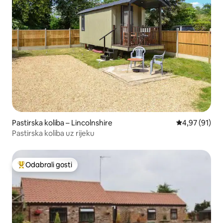
Pastirska koliba – Lincolnshire
Prosječna ocje
4,97 (91)
Pastirska koliba uz rijeku
Odabrali gosti
Među najviše rangiranima s oznakom „Odabrali gosti”