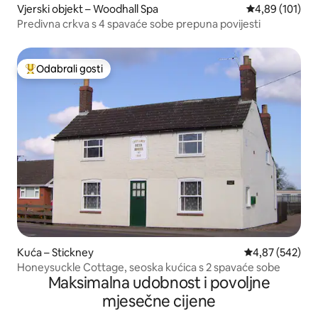
Vjerski objekt – Woodhall Spa
Prosječna ocjen
4,89 (101)
Predivna crkva s 4 spavaće sobe prepuna povijesti
Odabrali gosti
Među najviše rangiranima s oznakom „Odabrali gosti”
Kuća – Stickney
Prosječna ocjen
4,87 (542)
Honeysuckle Cottage, seoska kućica s 2 spavaće sobe
Maksimalna udobnost i povoljne
mjesečne cijene