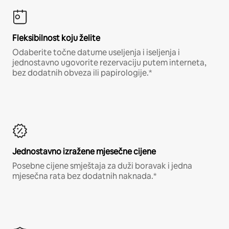
Fleksibilnost koju želite
Odaberite točne datume useljenja i iseljenja i
jednostavno ugovorite rezervaciju putem interneta,
bez dodatnih obveza ili papirologije.*
Jednostavno izražene mjesečne cijene
Posebne cijene smještaja za duži boravak i jedna
mjesečna rata bez dodatnih naknada.*