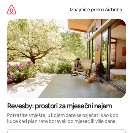
Prijeđi
na
Iznajmite preko Airbnba
sadržaj
Revesby: prostori za mjesečni najam
Potražite smještaj u kojem ćete se osjećati kao kod
kuće kad planirate boravak od mjesec ili više dana.