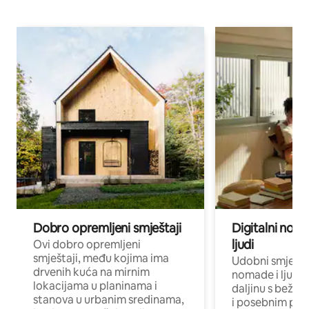
Dobro opremljeni smještaji
Digitalni noma
ljudi
Ovi dobro opremljeni
smještaji, među kojima ima
Udobni smještaj
drvenih kuća na mirnim
nomade i ljude 
lokacijama u planinama i
daljinu s bežič
stanova u urbanim sredinama,
i posebnim pro