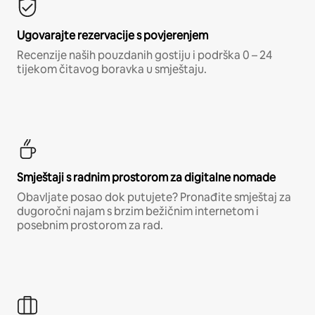
Ugovarajte rezervacije s povjerenjem
Recenzije naših pouzdanih gostiju i podrška 0 – 24
tijekom čitavog boravka u smještaju.
Smještaji s radnim prostorom za digitalne nomade
Obavljate posao dok putujete? Pronađite smještaj za
dugoročni najam s brzim bežičnim internetom i
posebnim prostorom za rad.