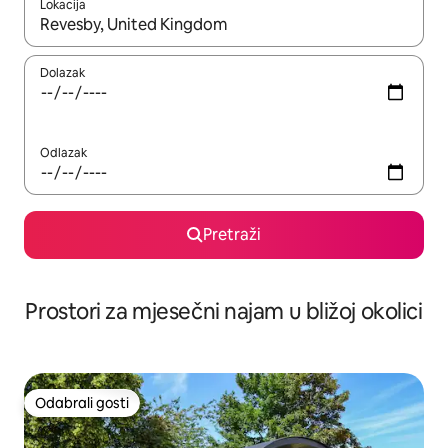
Lokacija
Kada budu dostupni rezultati, moći ćete ih pregledati koristeći
Dolazak
Odlazak
Pretraži
Prostori za mjesečni najam u bližoj okolici
Odabrali gosti
Odabrali gosti