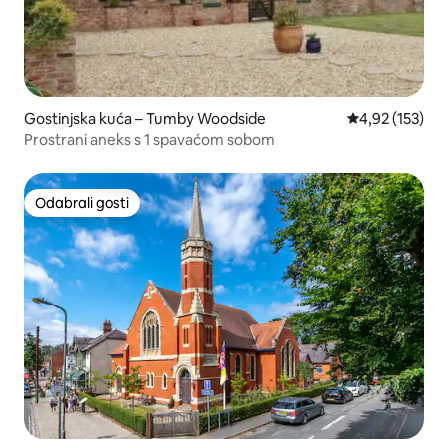
Gostinjska kuća – Tumby Woodside
Prosječna ocjen
4,92 (153)
Prostrani aneks s 1 spavaćom sobom
Odabrali gosti
Odabrali gosti