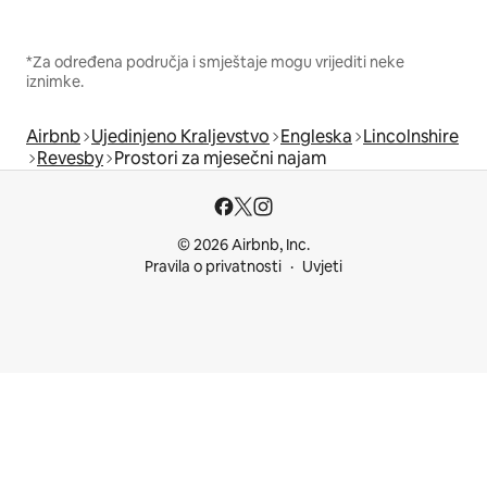
*Za određena područja i smještaje mogu vrijediti neke
iznimke.
Airbnb
Ujedinjeno Kraljevstvo
Engleska
Lincolnshire
Revesby
Prostori za mjesečni najam
© 2026 Airbnb, Inc.
Pravila o privatnosti
Uvjeti