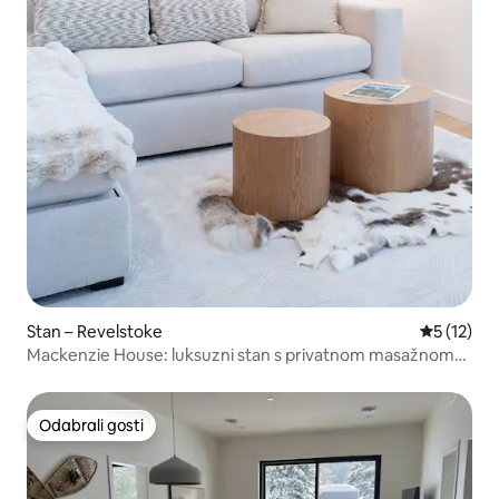
Stan – Revelstoke
Prosječna 
5 (12)
Mackenzie House: luksuzni stan s privatnom masažnom
kadom
Odabrali gosti
Odabrali gosti