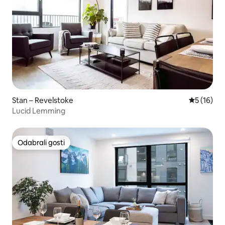
Stan – Revelstoke
Prosječna 
5 (16)
Lucid Lemming
Odabrali gosti
Odabrali gosti