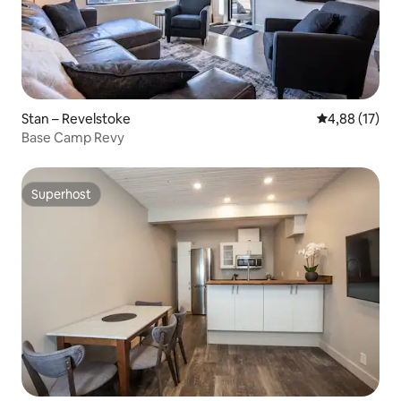
Stan – Revelstoke
Prosječna ocje
4,88 (17)
Base Camp Revy
Superhost
Superhost