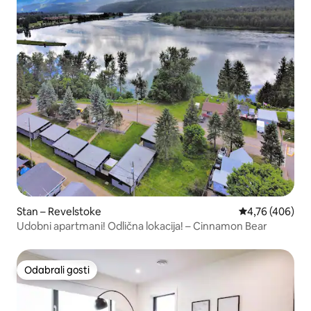
Stan – Revelstoke
Prosječna ocjen
4,76 (406)
Udobni apartmani! Odlična lokacija! – Cinnamon Bear
Odabrali gosti
Odabrali gosti