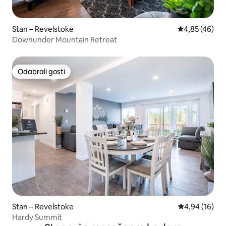
Stan – Revelstoke
Prosječna ocje
4,85 (46)
Downunder Mountain Retreat
Odabrali gosti
Odabrali gosti
Stan – Revelstoke
Prosječna ocje
4,94 (16)
Hardy Summit