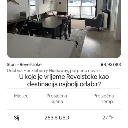
Stan – Revelstoke
Prosječna ocje
4,93 (80)
Udobna Huckleberry Hideaway, potpuno nova s
U koje je vrijeme Revelstoke kao
masažnom kadom
destinacija najbolji odabir?
Mjesec
Prosječna
Prosječna
cijena
temp.
Sij
263 $ USD
27 °F