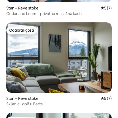
Stan – Revelstoke
Prosječna
5 (7)
Cedar and Loam – privatna masažna kada
Odabrali gosti
Odabrali gosti
Stan – Revelstoke
Prosječna
5 (7)
Skijanje i golf u Barts