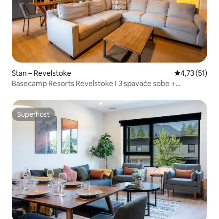
Stan – Revelstoke
Prosječna ocj
4,73 (51)
Basecamp Resorts Revelstoke I 3 spavaće sobe +
apartman s krevetom na kat
Superhost
Superhost