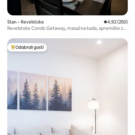
Stan – Revelstoke
Prosječna ocjen
4,92 (250)
Revelstoke Condo Getaway, masažna kada, spremište za
skije
Odabrali gosti
Među najviše rangiranima s oznakom „Odabrali gosti”