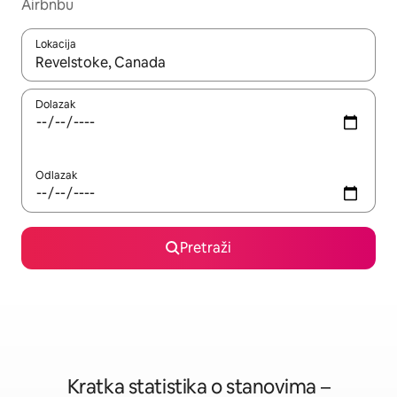
Airbnbu
Lokacija
Kada budu dostupni rezultati, moći ćete ih pregledati koristeći
Dolazak
Odlazak
Pretraži
Kratka statistika o stanovima –