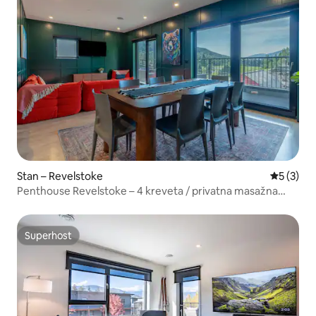
Stan – Revelstoke
Prosječna
5 (3)
Penthouse Revelstoke – 4 kreveta / privatna masažna
kada
Superhost
Superhost