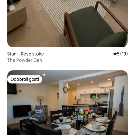
Stan – Revelstoke
Prosječna 
5 (19)
The Powder Den
Odabrali gosti
Odabrali gosti