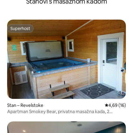
Stanovi s masažnom kadom
Superhost
Superhost
Stan – Revelstoke
Prosječna ocje
4,69 (16)
Apartman Smokey Bear, privatna masažna kada, 2
spavaće sobe