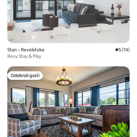
Stan – Revelstoke
Prosječna 
5 (14)
Revy Stay & Play
Odabrali gosti
Odabrali gosti