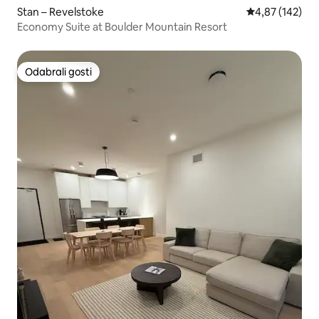
Stan – Revelstoke
Prosječna ocjen
4,87 (142)
Economy Suite at Boulder Mountain Resort
Odabrali gosti
Odabrali gosti