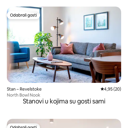
Odabrali gosti
Odabrali gosti
Stan – Revelstoke
Prosječna ocje
4,95 (20)
North Bowl Nook
Stanovi u kojima su gosti sami
Odabrali gosti