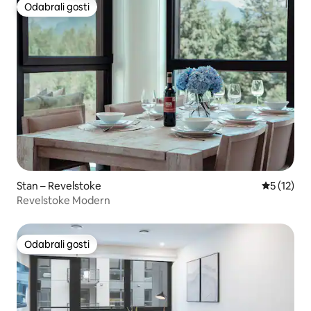
Odabrali gosti
Odabrali gosti
Stan – Revelstoke
Prosječna 
5 (12)
Revelstoke Modern
Odabrali gosti
Odabrali gosti