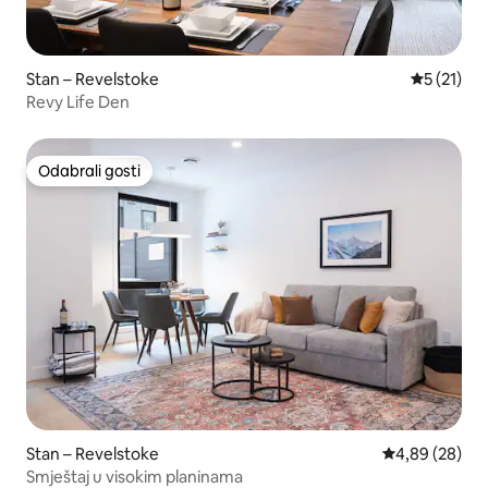
Stan – Revelstoke
Prosječna 
5 (21)
Revy Life Den
Odabrali gosti
Odabrali gosti
Stan – Revelstoke
Prosječna ocje
4,89 (28)
Smještaj u visokim planinama