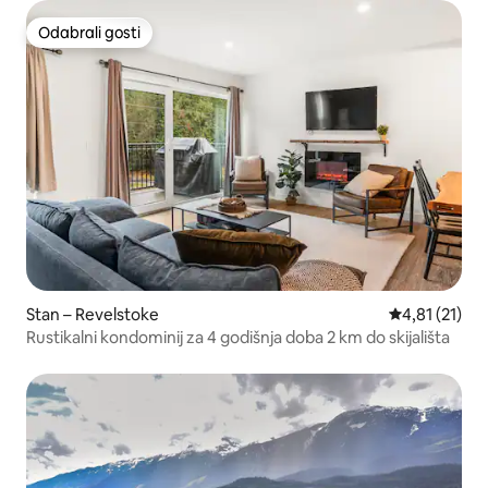
Odabrali gosti
Odabrali gosti
Stan – Revelstoke
Prosječna ocj
4,81 (21)
Rustikalni kondominij za 4 godišnja doba 2 km do skijališta