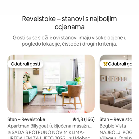
Revelstoke – stanovi s najboljim
ocjenama
Gosti su se složili: ovi stanovi imaju visoke ocjene u
pogledu lokacije, čistoće i drugih kriterija.
Odabrali gosti
Odabrali gosti
Odabrali gosti
Među najviše ran
Stan – Revelstoke
Prosječna ocjena: 4,8/5, recenz
4,8 (166)
Stan – Revelstoke
Apartman Billygoat (uključena masažna
Begbie Vista
kada i spremište za bicikle)
❄️ SADA S POTPUNO NOVIM KLIMA-
NAJBOLJI POGLED
UREĐAJEM ZA LJETO 2026.! ❄️ Udobno,
Villageu! Ovaj pažljivo uređeni GORNJI