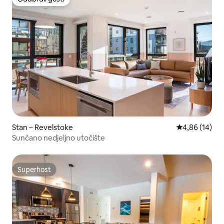
Odabrali gosti
Stan – Revelstoke
Prosječna ocje
4,86 (14)
Sunčano nedjeljno utočište
Superhost
Superhost