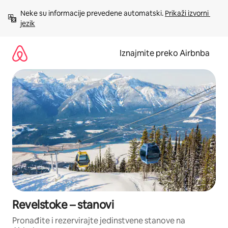
Prijeđi
Neke su informacije prevedene automatski. 
Prikaži izvorni 
na
jezik
sadržaj
Iznajmite preko Airbnba
Revelstoke – stanovi
Pronađite i rezervirajte jedinstvene stanove na