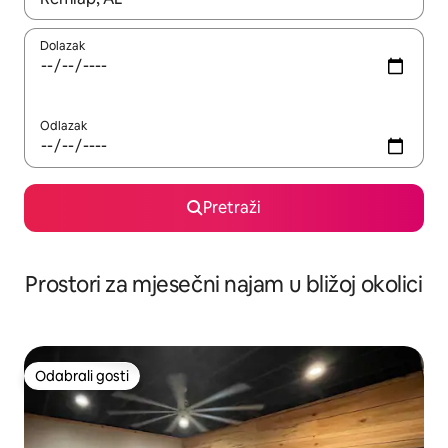
Dolazak
Odlazak
Pretraži
Prostori za mjesečni najam u bližoj okolici
Odabrali gosti
Odabrali gosti