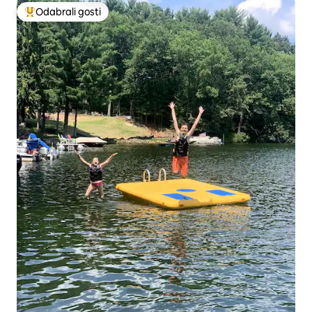
Odabrali gosti
Među najviše rangiranima s oznakom „Odabrali gosti”