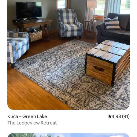
Kuća – Green Lake
Prosječna ocje
4,98 (91)
The Ledgeview Retreat