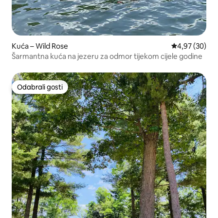
Kuća – Wild Rose
Prosječna ocje
4,97 (30)
Šarmantna kuća na jezeru za odmor tijekom cijele godine
Odabrali gosti
Odabrali gosti