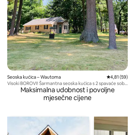
Seoska kućica – Wautoma
Prosječna ocje
4,81 (59)
Visoki BOROVI! Šarmantna seoska kućica s 2 spavaće sobe
Maksimalna udobnost i povoljne
WAUTOMA
mjesečne cijene