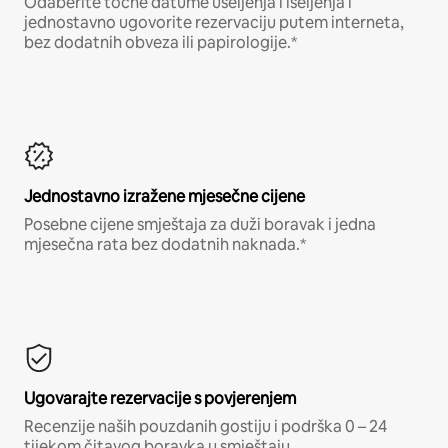
Odaberite točne datume useljenja i iseljenja i
jednostavno ugovorite rezervaciju putem interneta,
bez dodatnih obveza ili papirologije.*
Jednostavno izražene mjesečne cijene
Posebne cijene smještaja za duži boravak i jedna
mjesečna rata bez dodatnih naknada.*
Ugovarajte rezervacije s povjerenjem
Recenzije naših pouzdanih gostiju i podrška 0 – 24
tijekom čitavog boravka u smještaju.