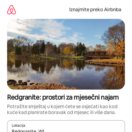
Prijeđi
na
Iznajmite preko Airbnba
sadržaj
Redgranite: prostori za mjesečni najam
Potražite smještaj u kojem ćete se osjećati kao kod
kuće kad planirate boravak od mjesec ili više dana.
Lokacija
Kada budu dostupni rezultati, moći ćete ih pregledati koristeći