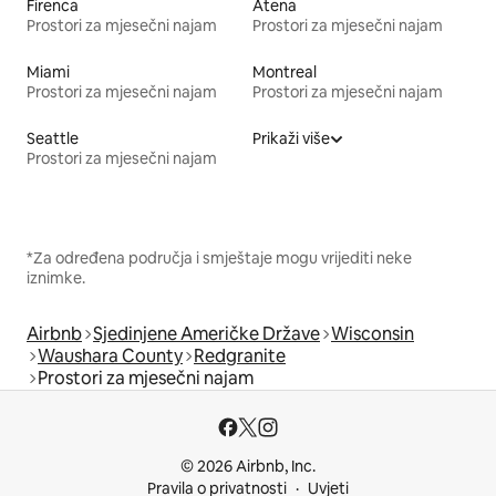
Firenca
Atena
Prostori za mjesečni najam
Prostori za mjesečni najam
Miami
Montreal
Prostori za mjesečni najam
Prostori za mjesečni najam
Seattle
Prikaži više
Prostori za mjesečni najam
*Za određena područja i smještaje mogu vrijediti neke
iznimke.
Airbnb
Sjedinjene Američke Države
Wisconsin
Waushara County
Redgranite
Prostori za mjesečni najam
© 2026 Airbnb, Inc.
Pravila o privatnosti
Uvjeti