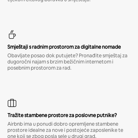
Smještaji s radnim prostorom za digitalne nomade
Obavljate posao dok putujete? Pronađite smještaj za
dugoročni najam s brzim bežičnim internetom i
posebnim prostorom za rad.
Tražite stambene prostore za poslovne putnike?
Airbnb ima u ponudi dobro opremljene stambene
prostore idealne za nove i postojeće zaposlenike te
one koji se zbog posla sele u drugi grad.