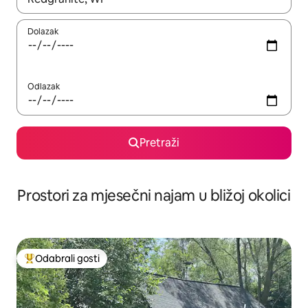
Dolazak
Odlazak
Pretraži
Prostori za mjesečni najam u bližoj okolici
Odabrali gosti
Među najviše rangiranima s oznakom „Odabrali gosti”