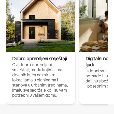
Dobro opremljeni smještaji
Digitalni noma
ljudi
Ovi dobro opremljeni
smještaji, među kojima ima
Udobni smještaj
drvenih kuća na mirnim
nomade i ljude 
lokacijama u planinama i
daljinu s bežič
stanova u urbanim sredinama,
i posebnim pro
imaju sve sadržaje koji su vam
potrebni u vašem domu.