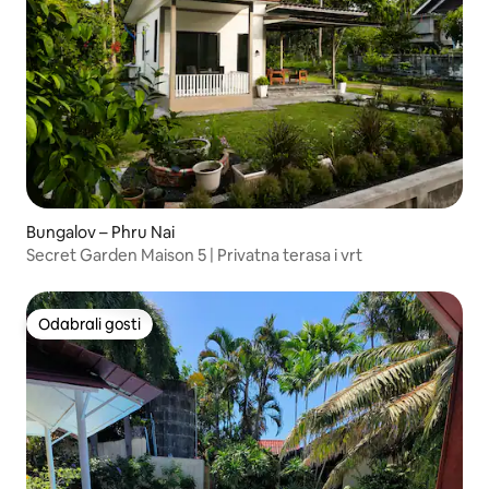
Bungalov – Phru Nai
Secret Garden Maison 5 | Privatna terasa i vrt
Odabrali gosti
Odabrali gosti