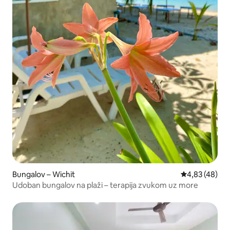
Bungalov – Wichit
Prosječna ocje
4,83 (48)
Udoban bungalov na plaži – terapija zvukom uz more