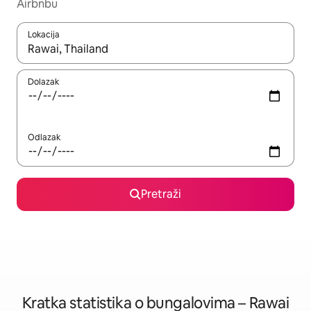
Airbnbu
Lokacija
Kada budu dostupni rezultati, moći ćete ih pregledati koristeći
Dolazak
Odlazak
Pretraži
Kratka statistika o bungalovima – Rawai