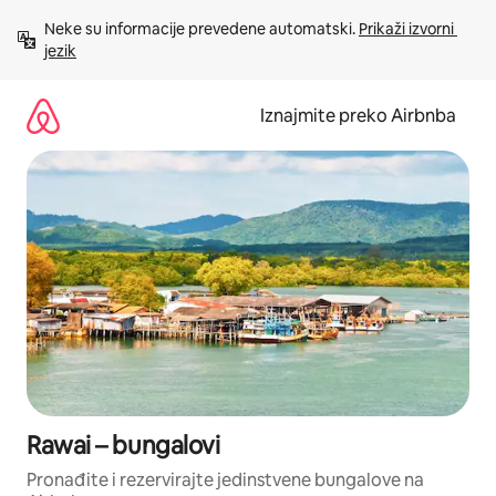
Prijeđi
Neke su informacije prevedene automatski. 
Prikaži izvorni 
na
jezik
sadržaj
Iznajmite preko Airbnba
Rawai – bungalovi
Pronađite i rezervirajte jedinstvene bungalove na