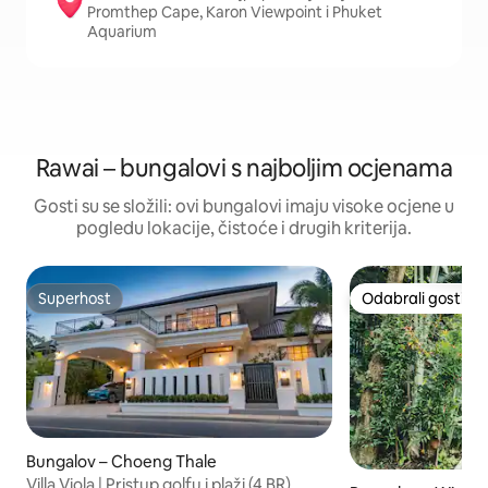
Promthep Cape, Karon Viewpoint i Phuket
Aquarium
Rawai – bungalovi s najboljim ocjenama
Gosti su se složili: ovi bungalovi imaju visoke ocjene u
pogledu lokacije, čistoće i drugih kriterija.
Superhost
Odabrali gosti
Superhost
Odabrali gosti
Bungalov – Choeng Thale
Villa Viola | Pristup golfu i plaži (4 BR)