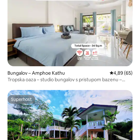
Bungalov – Amphoe Kathu
Prosječna ocje
4,89 (65)
Tropska oaza – studio bungalov s pristupom bazenu –
Kamala
Superhost
Superhost