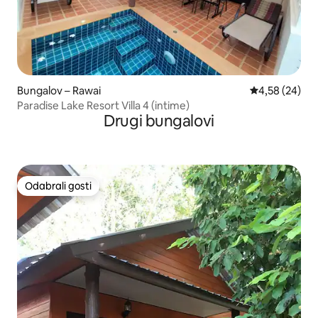
Bungalov – Rawai
Prosječna ocje
4,58 (24)
Paradise Lake Resort Villa 4 (intime)
Drugi bungalovi
Odabrali gosti
Odabrali gosti