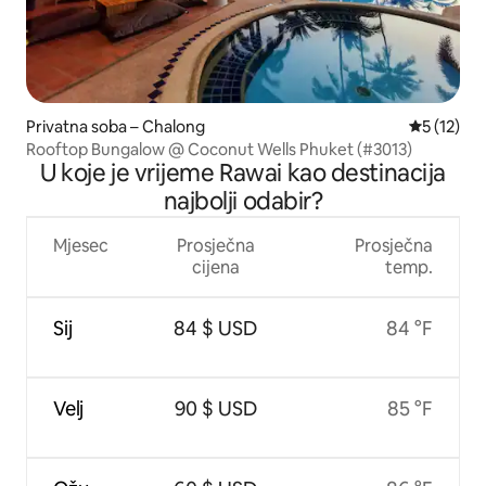
Privatna soba – Chalong
Prosječna 
5 (12)
Rooftop Bungalow @ Coconut Wells Phuket (#3013)
U koje je vrijeme Rawai kao destinacija
najbolji odabir?
Mjesec
Prosječna
Prosječna
cijena
temp.
Sij
84 $ USD
84 °F
Velj
90 $ USD
85 °F