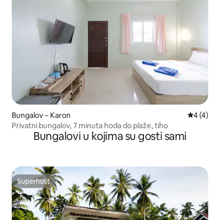
Bungalov – Karon
Prosječna
4 (4)
Privatni bungalov, 7 minuta hoda do plaže, tiho
Bungalovi u kojima su gosti sami
Superhost
Superhost