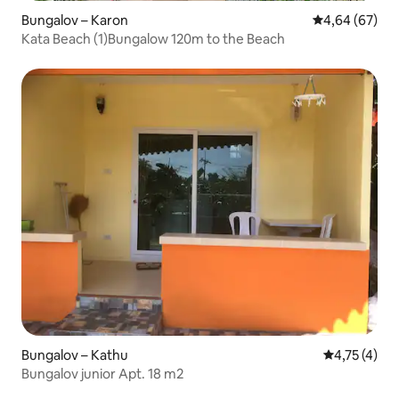
Bungalov – Karon
Prosječna ocje
4,64 (67)
Kata Beach (1)Bungalow 120m to the Beach
Bungalov – Kathu
Prosječna oc
4,75 (4)
Bungalov junior Apt. 18 m2