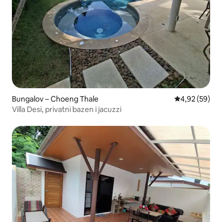
Bungalov – Choeng Thale
Prosječna ocje
4,92 (59)
Villa Desi, privatni bazen i jacuzzi