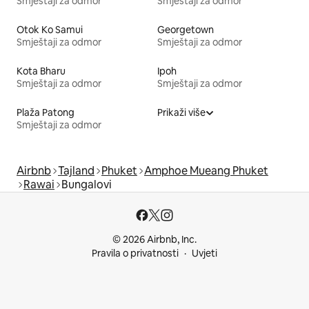
Smještaji za odmor
Smještaji za odmor
Otok Ko Samui
Georgetown
Smještaji za odmor
Smještaji za odmor
Kota Bharu
Ipoh
Smještaji za odmor
Smještaji za odmor
Plaža Patong
Prikaži više
Smještaji za odmor
Airbnb
Tajland
Phuket
Amphoe Mueang Phuket
Rawai
Bungalovi
© 2026 Airbnb, Inc.
Pravila o privatnosti
Uvjeti