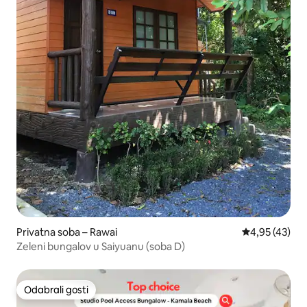
Privatna soba – Rawai
Prosječna ocje
4,95 (43)
Zeleni bungalov u Saiyuanu (soba D)
Odabrali gosti
Odabrali gosti