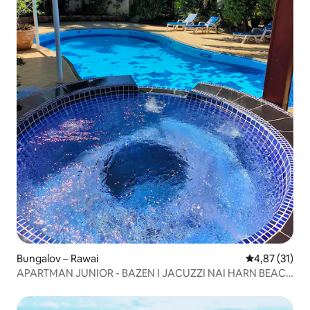
Bungalov – Rawai
Prosječna ocje
4,87 (31)
APARTMAN JUNIOR - BAZEN I JACUZZI NAI HARN BEACH
- 2