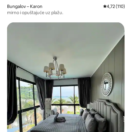
Bungalov – Karon
Prosječna ocje
4,72 (110)
mirno i opuštajuće uz plažu.