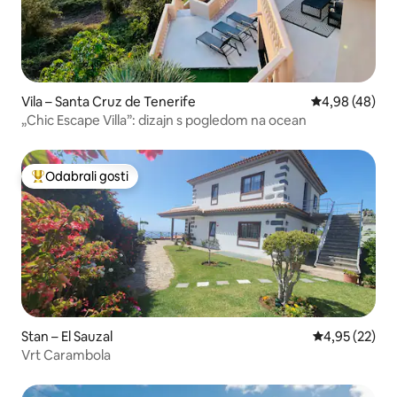
Vila – Santa Cruz de Tenerife
Prosječna ocje
4,98 (48)
„Chic Escape Villa”: dizajn s pogledom na ocean
Odabrali gosti
Među najviše rangiranima s oznakom „Odabrali gosti”
Stan – El Sauzal
Prosječna ocje
4,95 (22)
Vrt Carambola