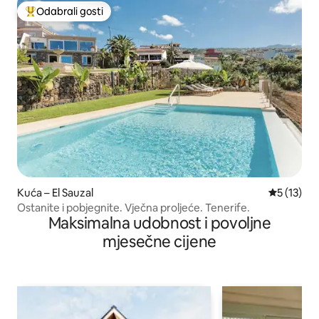
Odabrali gosti
Među najviše rangiranima s oznakom „Odabrali gosti”
Kuća – El Sauzal
Prosječna 
5 (13)
Ostanite i pobjegnite. Vječna proljeće. Tenerife.
Maksimalna udobnost i povoljne
mjesečne cijene