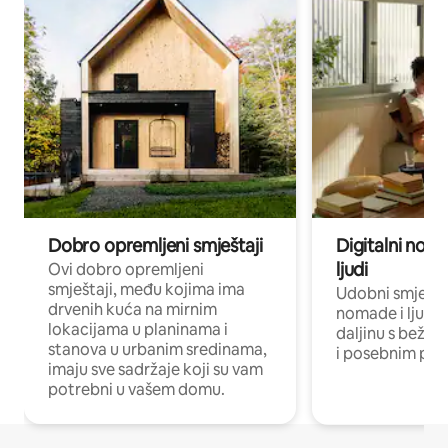
Dobro opremljeni smještaji
Digitalni noma
ljudi
Ovi dobro opremljeni
smještaji, među kojima ima
Udobni smještaj
drvenih kuća na mirnim
nomade i ljude 
lokacijama u planinama i
daljinu s bežič
stanova u urbanim sredinama,
i posebnim pro
imaju sve sadržaje koji su vam
potrebni u vašem domu.