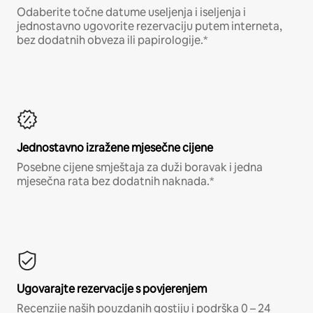
Odaberite točne datume useljenja i iseljenja i
jednostavno ugovorite rezervaciju putem interneta,
bez dodatnih obveza ili papirologije.*
Jednostavno izražene mjesečne cijene
Posebne cijene smještaja za duži boravak i jedna
mjesečna rata bez dodatnih naknada.*
Ugovarajte rezervacije s povjerenjem
Recenzije naših pouzdanih gostiju i podrška 0 – 24