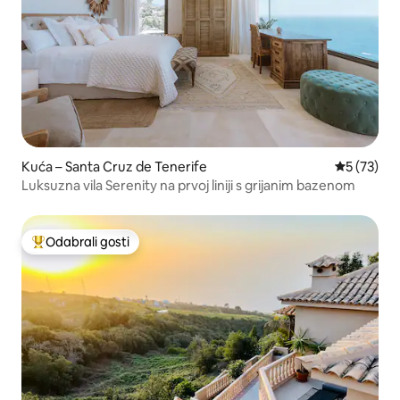
Kuća – Santa Cruz de Tenerife
Prosječna 
5 (73)
Luksuzna vila Serenity na prvoj liniji s grijanim bazenom
Odabrali gosti
Među najviše rangiranima s oznakom „Odabrali gosti”