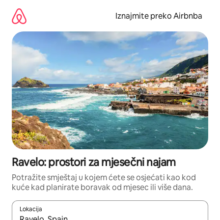
Prijeđi
na
Iznajmite preko Airbnba
sadržaj
Ravelo: prostori za mjesečni najam
Potražite smještaj u kojem ćete se osjećati kao kod
kuće kad planirate boravak od mjesec ili više dana.
Lokacija
Kada budu dostupni rezultati, moći ćete ih pregledati koristeći