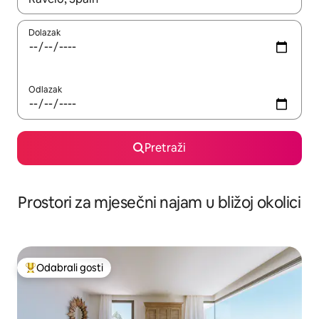
Dolazak
Odlazak
Pretraži
Prostori za mjesečni najam u bližoj okolici
Odabrali gosti
Među najviše rangiranima s oznakom „Odabrali gosti”