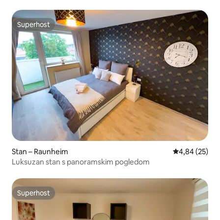
Superhost
Superhost
Stan – Raunheim
Prosječna ocje
4,84 (25)
Luksuzan stan s panoramskim pogledom
Superhost
Superhost