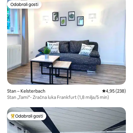
Odabrali gosti
Odabrali gosti
Stan – Kelsterbach
Prosječna ocjen
4,95 (238)
Stan „Tami“- Zračna luka Frankfurt (1,8 milja/5 min)
Odabrali gosti
Među najviše rangiranima s oznakom „Odabrali gosti”