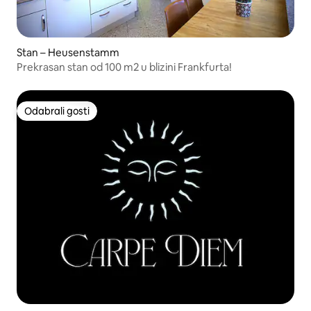
Stan – Heusenstamm
Prekrasan stan od 100 m2 u blizini Frankfurta!
Odabrali gosti
Odabrali gosti