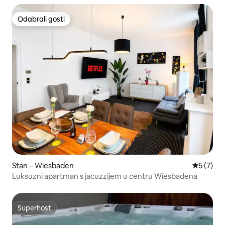
Odabrali gosti
Odabrali gosti
Stan – Wiesbaden
Prosječna
5 (7)
Luksuzni apartman s jacuzzijem u centru Wiesbadena
Superhost
Superhost