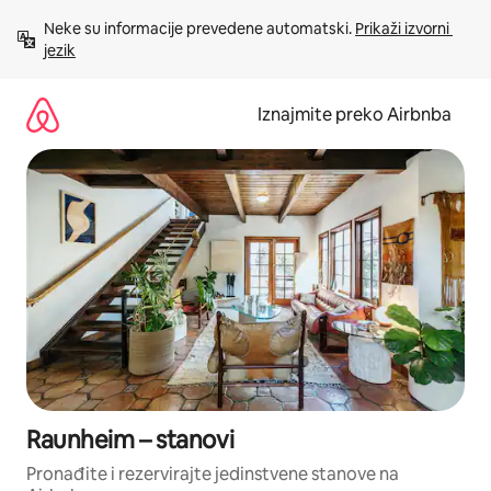
Prijeđi
Neke su informacije prevedene automatski. 
Prikaži izvorni 
na
jezik
sadržaj
Iznajmite preko Airbnba
Raunheim – stanovi
Pronađite i rezervirajte jedinstvene stanove na