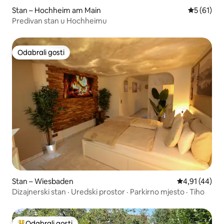
Stan – Hochheim am Main
Prosječna 
5 (61)
Predivan stan u Hochheimu
Odabrali gosti
Odabrali gosti
Stan – Wiesbaden
Prosječna ocje
4,91 (44)
Dizajnerski stan · Uredski prostor · Parkirno mjesto · Tiho
Odabrali gosti