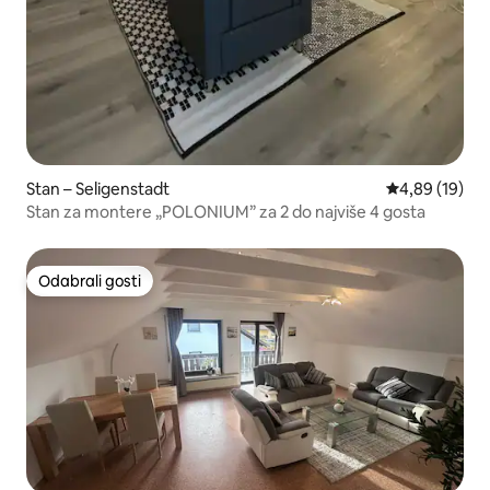
Stan – Seligenstadt
Prosječna ocje
4,89 (19)
Stan za montere „POLONIUM” za 2 do najviše 4 gosta
Odabrali gosti
Odabrali gosti