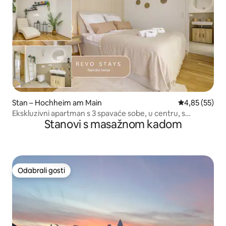
Stan – Hochheim am Main
Prosječna ocje
4,85 (55)
Ekskluzivni apartman s 3 spavaće sobe, u centru, s
Stanovi s masažnom kadom
parkirnim mjestom i Netflixom
Odabrali gosti
Odabrali gosti