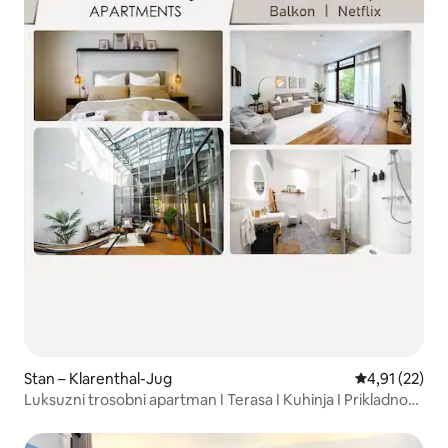
Stan – Klarenthal-Jug
Prosječna ocje
4,91 (22)
Luksuzni trosobni apartman I Terasa I Kuhinja I Prikladno
za obitelj