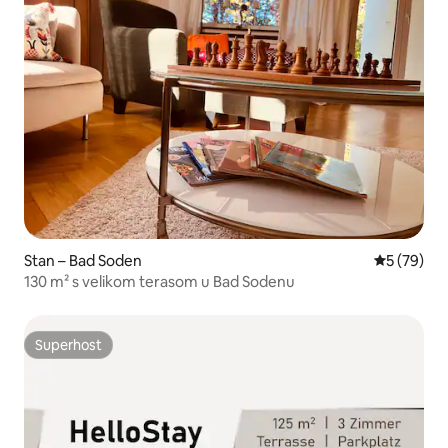
Stan – Bad Soden
Prosječna o
5 (79)
130 m² s velikom terasom u Bad Sodenu
Superhost
Superhost