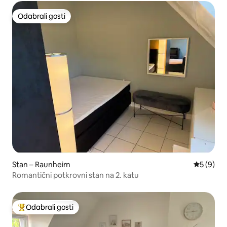
Odabrali gosti
Odabrali gosti
Stan – Raunheim
Prosječna
5 (9)
Romantični potkrovni stan na 2. katu
Odabrali gosti
Među najviše rangiranima s oznakom „Odabrali gosti”