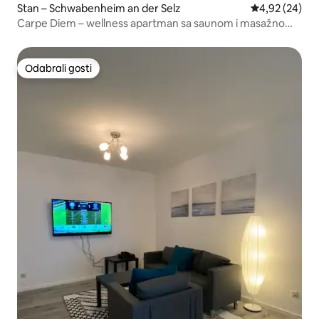
Stan – Schwabenheim an der Selz
Prosječna ocje
4,92 (24)
Carpe Diem – wellness apartman sa saunom i masažnom
kadom
Odabrali gosti
Odabrali gosti