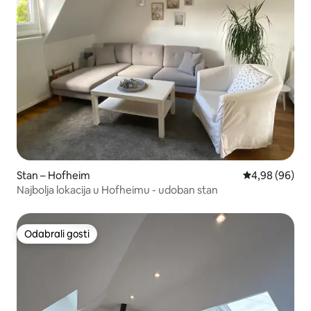
Stan – Hofheim
Prosječna ocje
4,98 (96)
Najbolja lokacija u Hofheimu - udoban stan
Odabrali gosti
Odabrali gosti