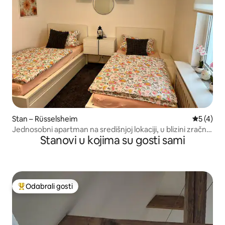
Stan – Rüsselsheim
Prosječna
5 (4)
Jednosobni apartman na središnjoj lokaciji, u blizini zračne
Stanovi u kojima su gosti sami
luke
Odabrali gosti
Među najviše rangiranima s oznakom „Odabrali gosti”