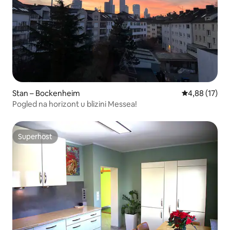
Stan – Bockenheim
Prosječna ocje
4,88 (17)
Pogled na horizont u blizini Messea!
Superhost
Superhost