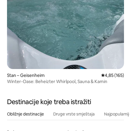
Stan – Geisenheim
Prosječna ocjen
4,85 (165)
Winter-Oase: Beheizter Whirlpool, Sauna & Kamin
Destinacije koje treba istražiti
Obližnje destinacije
Druge vrste smještaja
Najpopularnije