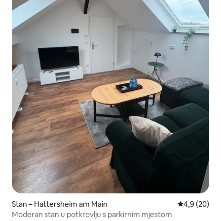
Stan – Hattersheim am Main
Prosječna ocj
4,9 (20)
Moderan stan u potkrovlju s parkirnim mjestom