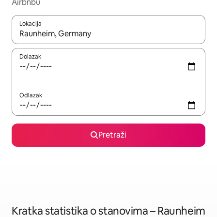
Airbnbu
Lokacija
Kada budu dostupni rezultati, moći ćete ih pregledati koristeći
Dolazak
Odlazak
Pretraži
Kratka statistika o stanovima – Raunheim