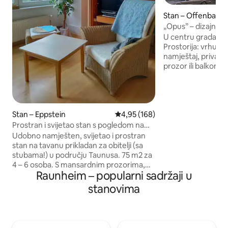
Stan – Offenbach
„Opus” – dizajners
grada – palača
U centru grada. P
Prostorija: vrhunsk
namještaj, privatn
prozor ili balkon, 
ventilacijski sustav
uređaj, podno grija
madracima s madr
SBahn lines S1, S2,
center in every 5 m
Stan – Eppstein
Prosječna ocjena: 4,95/5, recenz
4,95 (168)
min to Frankfurt 
Prostran i svijetao stan s pogledom na
min to Messe Frank
Taunus
Udobno namješten, svijetao i prostran
29 min to Frankfur
stan na tavanu prikladan za obitelji (sa
Airport.
stubama!) u području Taunusa. 75 m2 za
4 – 6 osoba. S mansardnim prozorima,
Raunheim – popularni sadržaji u
kosim stropovima i panoramskim
pogledom na dolinu. Zabranjeno
stanovima
pušenje. Veliki dnevni boravak /
blagovaonica, 2 spavaće sobe, kupaonica
s dnevnim svjetlom + kada + WC, WC za
goste, opremljena kuhinja + spremište.