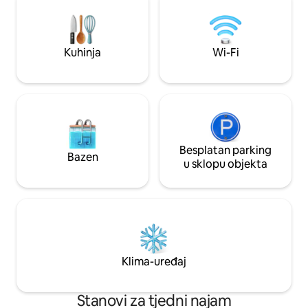
S-Bahn veza i blizina autoceste (A3),
WiFi, satelitska TV. Za odmor u regiji
Rajna-Majna, planinarenje u Taunusu,
posjetitelje sajmova ili kao smještaj za
Kuhinja
Wi-Fi
montere.
Besplatan parking
Bazen
u sklopu objekta
Klima-uređaj
Stanovi za tjedni najam