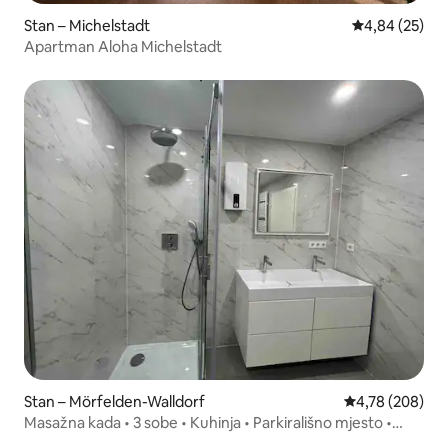
Stan – Michelstadt
Prosječna ocje
4,84 (25)
Apartman Aloha Michelstadt
Stan – Mörfelden-Walldorf
Prosječna ocjen
4,78 (208)
Masažna kada • 3 sobe • Kuhinja • Parkirališno mjesto •
Smart TV