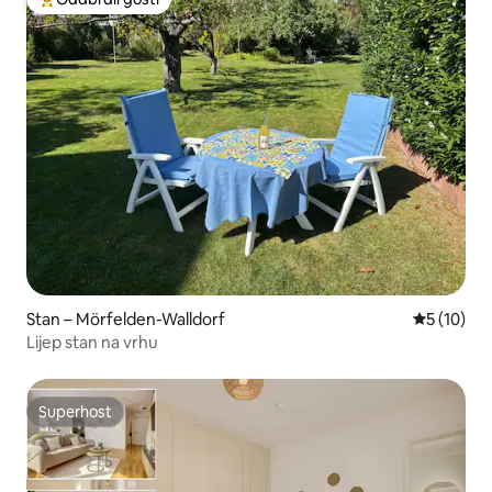
Među najviše rangiranima s oznakom „Odabrali gosti”
Stan – Mörfelden-Walldorf
Prosječna 
5 (10)
Lijep stan na vrhu
Superhost
Superhost