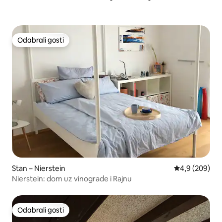
Odabrali gosti
Odabrali gosti
Stan – Nierstein
Prosječna ocje
4,9 (209)
Nierstein: dom uz vinograde i Rajnu
Odabrali gosti
Odabrali gosti