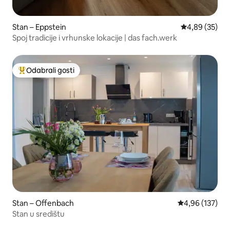
Stan – Eppstein
Prosječna ocje
4,89 (35)
Spoj tradicije i vrhunske lokacije | das fach.werk
Odabrali gosti
Među najviše rangiranima s oznakom „Odabrali gosti”
Stan – Offenbach
Prosječna ocjen
4,96 (137)
Stan u središtu