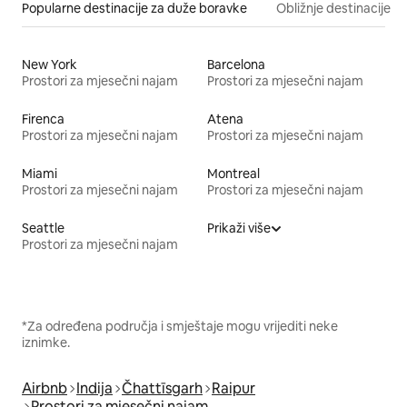
Popularne destinacije za duže boravke
Obližnje destinacije
New York
Barcelona
Prostori za mjesečni najam
Prostori za mjesečni najam
Firenca
Atena
Prostori za mjesečni najam
Prostori za mjesečni najam
Miami
Montreal
Prostori za mjesečni najam
Prostori za mjesečni najam
Seattle
Prikaži više
Prostori za mjesečni najam
*Za određena područja i smještaje mogu vrijediti neke
iznimke.
Airbnb
Indija
Čhattīsgarh
Raipur
Prostori za mjesečni najam