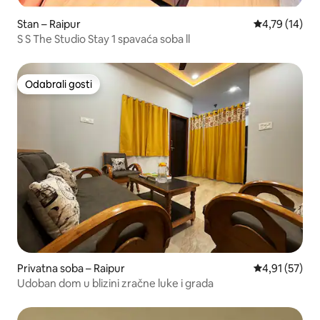
Stan – Raipur
Prosječna ocje
4,79 (14)
S S The Studio Stay 1 spavaća soba ll
Odabrali gosti
Odabrali gosti
Privatna soba – Raipur
Prosječna ocje
4,91 (57)
Udoban dom u blizini zračne luke i grada