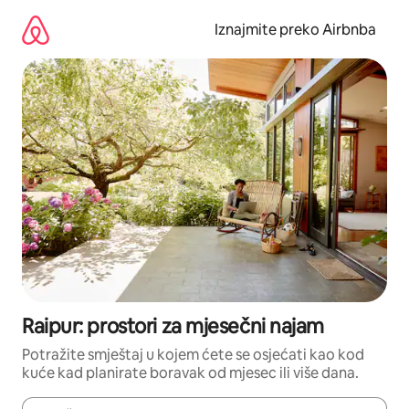
Prijeđi
na
Iznajmite preko Airbnba
sadržaj
Raipur: prostori za mjesečni najam
Potražite smještaj u kojem ćete se osjećati kao kod
kuće kad planirate boravak od mjesec ili više dana.