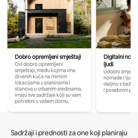
Dobro opremljeni smještaji
Digitalni noma
ljudi
Ovi dobro opremljeni
smještaji, među kojima ima
Udobni smještaj
drvenih kuća na mirnim
nomade i ljude 
lokacijama u planinama i
daljinu s bežič
stanova u urbanim sredinama,
i posebnim pro
imaju sve sadržaje koji su vam
potrebni u vašem domu.
Sadržaji i prednosti za one koji planiraju