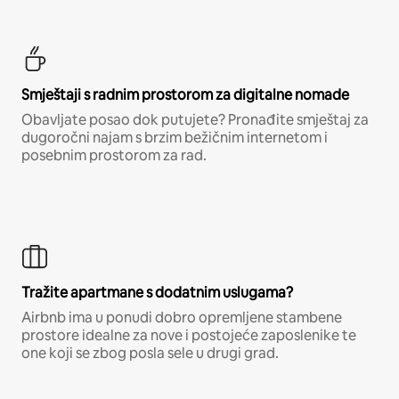
Smještaji s radnim prostorom za digitalne nomade
Obavljate posao dok putujete? Pronađite smještaj za
dugoročni najam s brzim bežičnim internetom i
posebnim prostorom za rad.
Tražite apartmane s dodatnim uslugama?
Airbnb ima u ponudi dobro opremljene stambene
prostore idealne za nove i postojeće zaposlenike te
one koji se zbog posla sele u drugi grad.