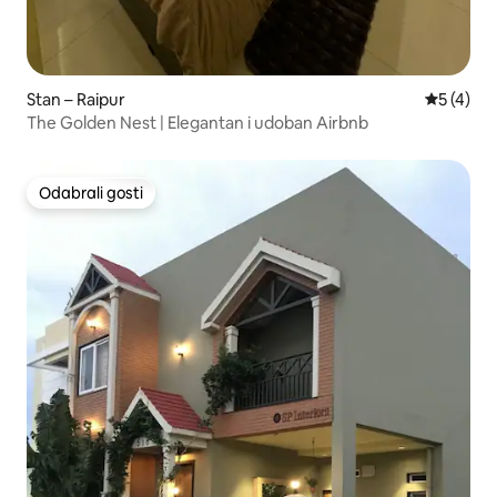
Stan – Raipur
Prosječna
5 (4)
The Golden Nest | Elegantan i udoban Airbnb
Odabrali gosti
Odabrali gosti