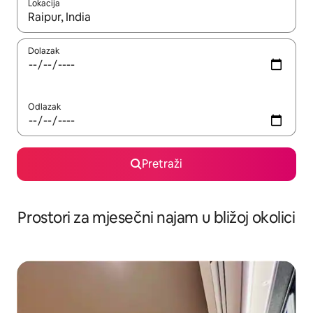
Lokacija
Kada budu dostupni rezultati, moći ćete ih pregledati koristeći
Dolazak
Odlazak
Pretraži
Prostori za mjesečni najam u bližoj okolici