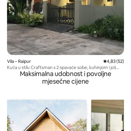
Vila – Raipur
Prosječna ocje
4,83 (52)
Kuća u stilu Craftsman s 2 spavaće sobe, kuhinjom i još
Maksimalna udobnost i povoljne
mnogo toga
mjesečne cijene