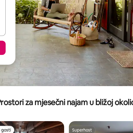
rostori za mjesečni najam u bližoj okoli
 gosti
Superhost
 gosti
Superhost