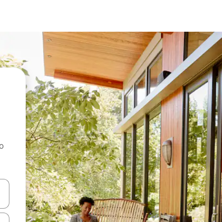
ao
dati koristeći se strelicama prema gore i prema dolje, kao i dodirom i