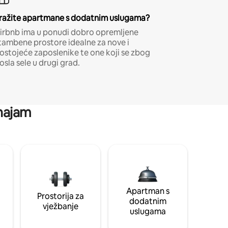
ražite apartmane s dodatnim uslugama?
irbnb ima u ponudi dobro opremljene
tambene prostore idealne za nove i
ostojeće zaposlenike te one koji se zbog
osla sele u drugi grad.
 najam
Apartman s
Prostorija za
dodatnim
vježbanje
uslugama