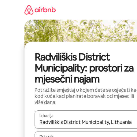
Prijeđi
na
sadržaj
Radviliškis District
Municipality: prostori za
mjesečni najam
Potražite smještaj u kojem ćete se osjećati k
kod kuće kad planirate boravak od mjesec ili
više dana.
Lokacija
Kada budu dostupni rezultati, moći ćete ih pregle
Dolazak