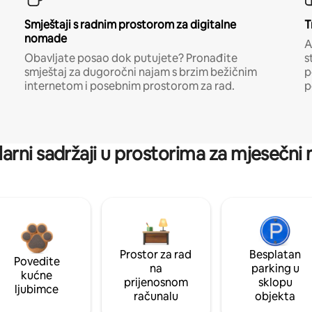
Smještaji s radnim prostorom za digitalne
T
nomade
A
Obavljate posao dok putujete? Pronađite
s
smještaj za dugoročni najam s brzim bežičnim
p
internetom i posebnim prostorom za rad.
p
arni sadržaji u prostorima za mjesečni
Prostor za rad
Besplatan
Povedite
na
parking u
kućne
prijenosnom
sklopu
ljubimce
računalu
objekta