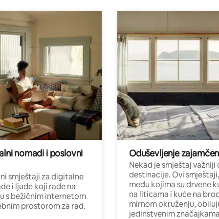
alni nomadi i poslovni
Oduševljenje zajamče
Nekad je smještaj važniji
destinacije. Ovi smještaji
i smještaji za digitalne
među kojima su drvene k
e i ljude koji rade na
na liticama i kuće na bro
nu s bežičnim internetom
mirnom okruženju, obiluj
ebnim prostorom za rad.
jedinstvenim značajkama