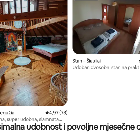
, recenzija: 195
Stan – Šiauliai
Udoban dvosobni stan na prakt
lokaciji
Gegužiai
Prosječna ocjena: 4,97/5, recenzija: 73
4,97 (73)
a, super udobna, slamnata
imalna udobnost i povoljne mjesečne c