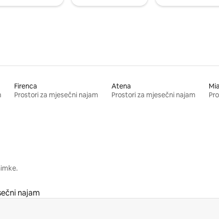
Firenca
Atena
Mi
m
Prostori za mjesečni najam
Prostori za mjesečni najam
Pro
nimke.
sečni najam