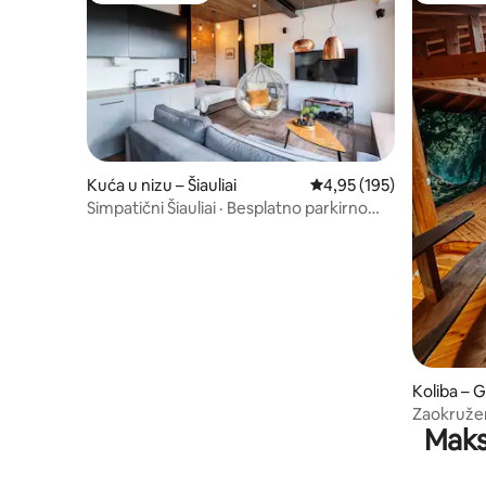
Kuća u nizu – Šiauliai
Prosječna ocjena: 4,95/5
4,95 (195)
Simpatični Šiauliai · Besplatno parkirno
mjesto · Privatni ulaz
Koliba – 
Zaokružen
Maks
kuća