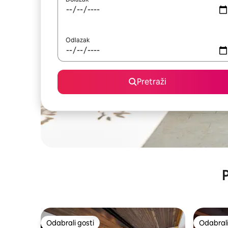
Odlazak
Pretraži
P
Odabrali gosti
Odabrali
Odabrali gosti
Odabrali