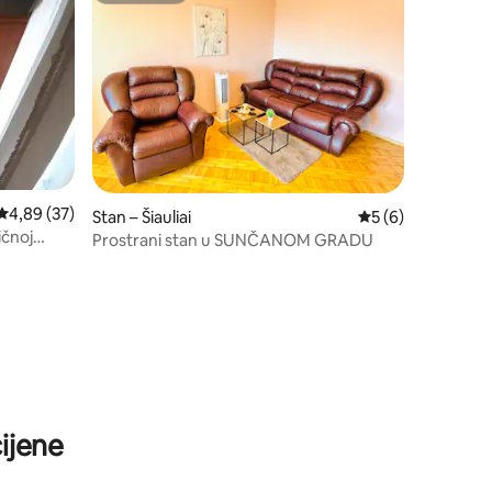
Prosječna ocjena: 4,89/5, recenzija: 37
4,89 (37)
Stan – Šiauliai
Prosječna ocjena: 
5 (6)
ičnoj
Prostrani stan u SUNČANOM GRADU
ijene