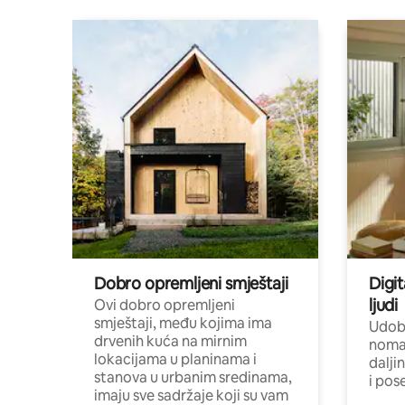
Dobro opremljeni smještaji
Digit
ljudi
Ovi dobro opremljeni
smještaji, među kojima ima
Udobn
drvenih kuća na mirnim
nomad
lokacijama u planinama i
dalji
stanova u urbanim sredinama,
i pos
imaju sve sadržaje koji su vam