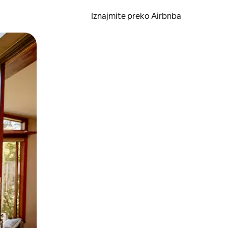
Iznajmite preko Airbnba
li prelaskom prstom po zaslonu.