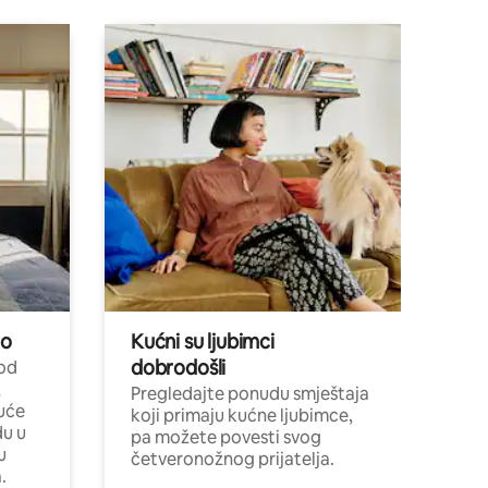
no
Kućni su ljubimci
dobrodošli
 od
,
Pregledajte ponudu smještaja
uće
koji primaju kućne ljubimce,
du u
pa možete povesti svog
u
četveronožnog prijatelja.
.