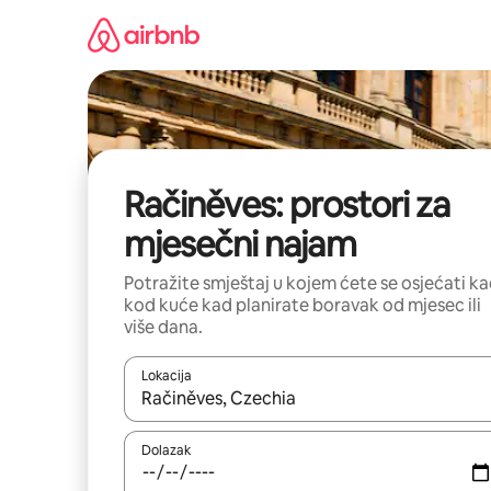
Prijeđi
na
sadržaj
Račiněves: prostori za
mjesečni najam
Potražite smještaj u kojem ćete se osjećati k
kod kuće kad planirate boravak od mjesec ili
više dana.
Lokacija
Kada budu dostupni rezultati, moći ćete ih pregle
Dolazak