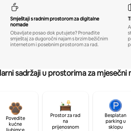
Smještaji s radnim prostorom za digitalne
T
nomade
A
Obavljate posao dok putujete? Pronađite
s
smještaj za dugoročni najam s brzim bežičnim
p
internetom i posebnim prostorom za rad.
p
arni sadržaji u prostorima za mjesečni
Prostor za rad
Besplatan
Povedite
na
parking u
kućne
prijenosnom
sklopu
ljubimce