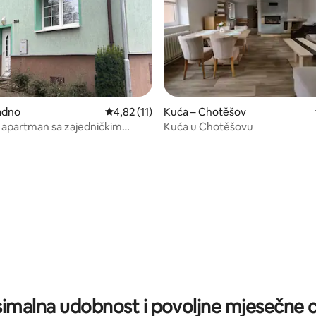
adno
Prosječna ocjena: 4,82/5, recenzija: 11
4,82 (11)
Kuća – Chotěšov
 apartman sa zajedničkim
Kuća u Chotěšovu
5, recenzija: 39
imalna udobnost i povoljne mjesečne c