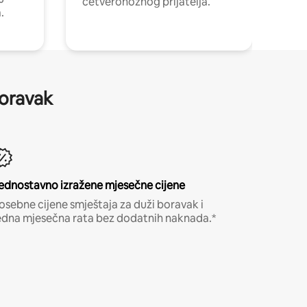
četveronožnog prijatelja.
.
boravak
ednostavno izražene mjesečne cijene
osebne cijene smještaja za duži boravak i
edna mjesečna rata bez dodatnih naknada.*