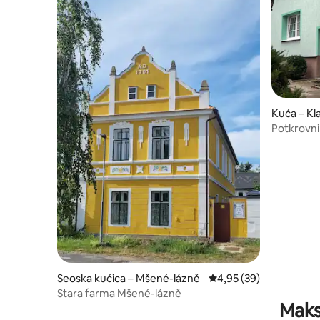
Kuća – Kl
Potkrovni
bazenom
Seoska kućica – Mšené-lázně
Prosječna ocjena: 4,95/
4,95 (39)
Stara farma Mšené-lázně
Maks