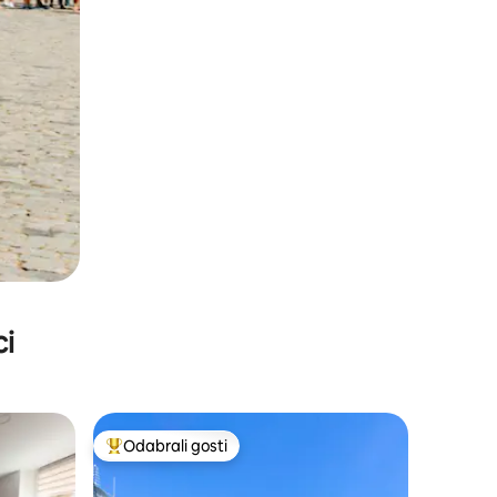
ci
Odabrali gosti
Među najviše rangiranima s oznakom „Odabrali gosti”