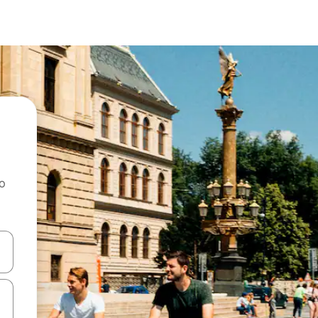
ao
dati koristeći se strelicama prema gore i prema dolje, kao i dodirom i