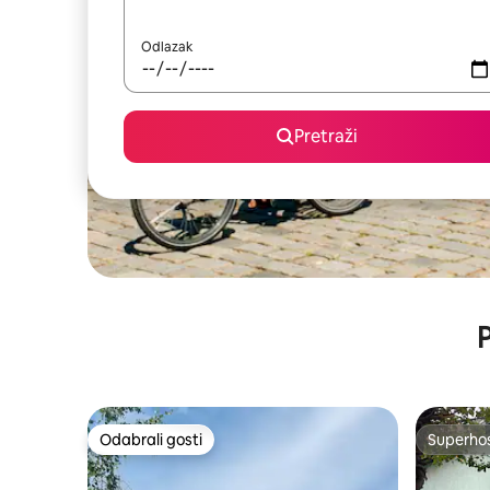
Odlazak
Pretraži
P
Odabrali gosti
Superho
Odabrali gosti
Superho