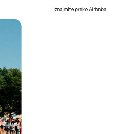
Iznajmite preko Airbnba
li prelaskom prstom po zaslonu.