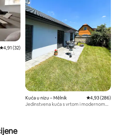
Prosječna ocjena: 4,91/5, recenzija: 32
4,91 (32)
Kuća u nizu – Mělník
Prosječna ocjena: 4,93/
4,93 (286)
Jedinstvena kuća s vrtom i modernom
opremom
ijene