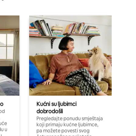
no
Kućni su ljubimci
dobrodošli
 od
,
Pregledajte ponudu smještaja
uće
koji primaju kućne ljubimce,
du u
pa možete povesti svog
u