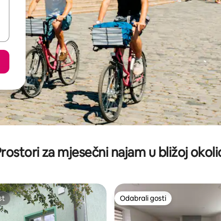
rostori za mjesečni najam u bližoj okoli
st
Odabrali gosti
st
Odabrali gosti