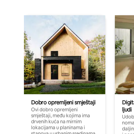
Dobro opremljeni smještaji
Digit
ljudi
Ovi dobro opremljeni
smještaji, među kojima ima
Udobn
drvenih kuća na mirnim
nomad
lokacijama u planinama i
dalji
stanova u urbanim sredinama,