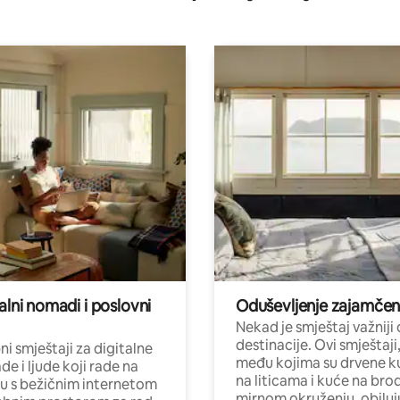
alni nomadi i poslovni
Oduševljenje zajamče
Nekad je smještaj važniji
destinacije. Ovi smještaji
i smještaji za digitalne
među kojima su drvene k
e i ljude koji rade na
na liticama i kuće na bro
nu s bežičnim internetom
mirnom okruženju, obiluj