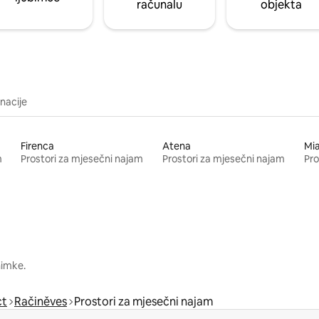
računalu
objekta
inacije
Firenca
Atena
Mi
m
Prostori za mjesečni najam
Prostori za mjesečni najam
Pro
nimke.
ct
Račiněves
Prostori za mjesečni najam