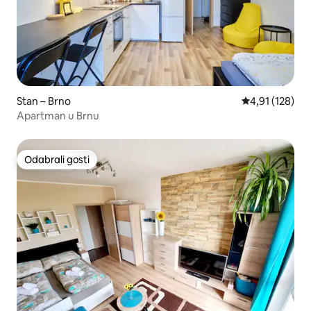
Stan – Brno
Prosječna ocjen
4,91 (128)
Apartman u Brnu
Odabrali gosti
Odabrali gosti