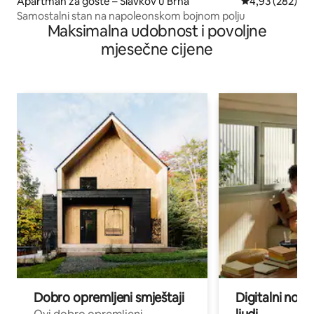
Apartman za goste – Slavkov u Brna
Prosječna ocjen
4,93 (282)
Samostalni stan na napoleonskom bojnom polju
Maksimalna udobnost i povoljne
mjesečne cijene
Dobro opremljeni smještaji
Digitalni noma