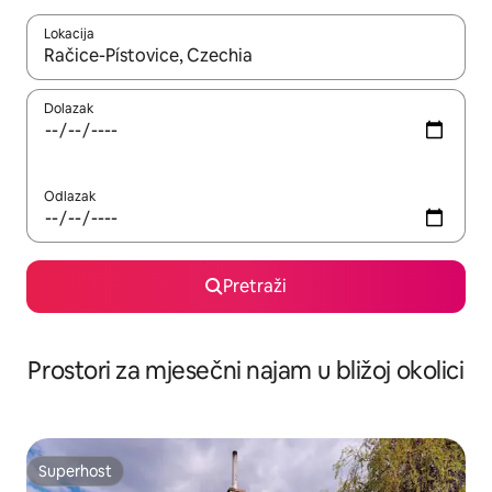
Lokacija
Kada budu dostupni rezultati, moći ćete ih pregledati koristeći
Dolazak
Odlazak
Pretraži
Prostori za mjesečni najam u bližoj okolici
Superhost
Superhost