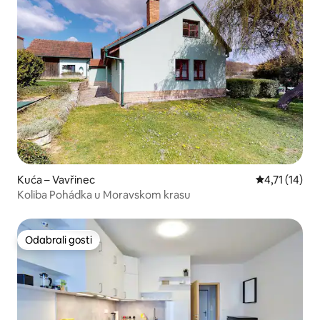
Kuća – Vavřinec
Prosječna ocj
4,71 (14)
Koliba Pohádka u Moravskom krasu
Odabrali gosti
Odabrali gosti