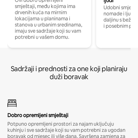
ljudi
Ovi dobro opremljeni
smještaji, među kojima ima
Udobni smještaj
drvenih kuća na mirnim
nomade i ljude 
lokacijama u planinama i
daljinu s bežič
stanova u urbanim sredinama,
i posebnim pro
imaju sve sadržaje koji su vam
potrebni u vašem domu.
Sadržaji i prednosti za one koji planiraju
duži boravak
Dobro opremljeni smještaji
Potpuno opremljeni prostori za najam uključuju
kuhinju i sve sadržaje koji su vam potrebni za ugodan
boravak od mjesec ili više dana. Savršena zamjena za