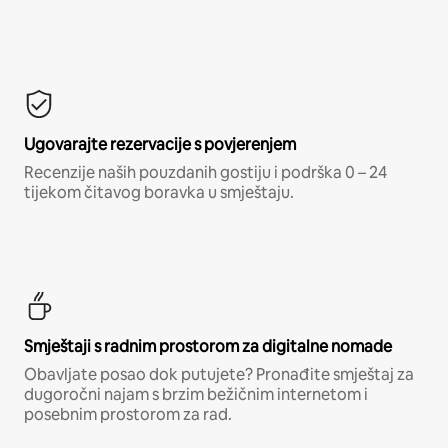
Ugovarajte rezervacije s povjerenjem
Recenzije naših pouzdanih gostiju i podrška 0 – 24
tijekom čitavog boravka u smještaju.
Smještaji s radnim prostorom za digitalne nomade
Obavljate posao dok putujete? Pronađite smještaj za
dugoročni najam s brzim bežičnim internetom i
posebnim prostorom za rad.