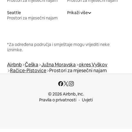
Prostori za mjesečni najam
Prostori za mjesečni najam
Seattle
Prikaži više
Prostori za mjesečni najam
*Za određena područja i smještaje mogu vrijediti neke
iznimke.
Airbnb
Češka
Južna Moravska
okres Vyškov
Račice-Pístovice
Prostori za mjesečni najam
© 2026 Airbnb, Inc.
Pravila o privatnosti
Uvjeti