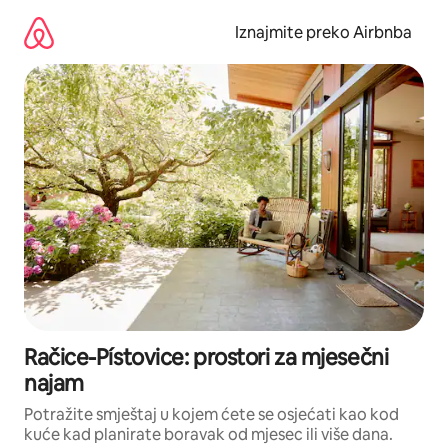
Prijeđi
na
Iznajmite preko Airbnba
sadržaj
Račice-Pístovice: prostori za mjesečni
najam
Potražite smještaj u kojem ćete se osjećati kao kod
kuće kad planirate boravak od mjesec ili više dana.