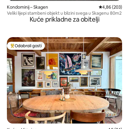
Kondominij – Skagen
Prosječna ocjen
4,86 (203)
Veliki lijepi stambeni objekt u blizini svega u Skagenu 80m2
Kuće prikladne za obitelji
Odabrali gosti
Među najviše rangiranima s oznakom „Odabrali gosti”