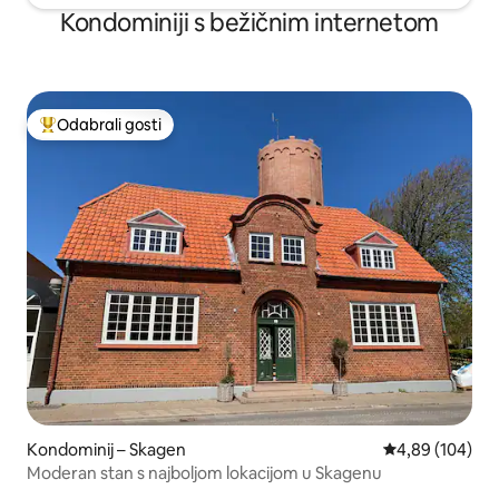
Kondominiji s bežičnim internetom
Odabrali gosti
Među najviše rangiranima s oznakom „Odabrali gosti”
Kondominij – Skagen
Prosječna ocjen
4,89 (104)
Moderan stan s najboljom lokacijom u Skagenu