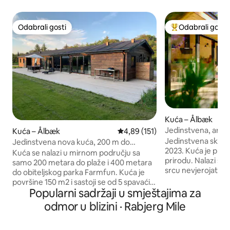
Odabrali gosti
Odabrali gosti
Odabrali gosti
Među najviše ran
Kuća – Ålbæk
Jedinstvena, arhit
Kuća – Ålbæk
Prosječna ocjena: 4,89/5, recenzi
4,89 (151)
ljetna kuća
Jedinstvena skand
Jedinstvena nova kuća, 200 m do
2023. Kuća je prek
prekrasne plaže, 5 soba
Kuća se nalazi u mirnom području sa
prirodu. Nalazi se 
samo 200 metara do plaže i 400 metara
srcu nevjerojatno
do obiteljskog parka Farmfun. Kuća je
U blizini Sjevernog
površine 150 m2 i sastoji se od 5 spavaćih
Kattegata. U blizin
Popularni sadržaji u smještajima za
soba, 2 kupaonice, vanjskog tuša, velike
Pješačka udaljenos
kuhinje/dnevnog boravka/dnevnog
odmor u blizini · Rabjerg Mile
oko 1 km. I samo 
boravka i šarmantnog dnevnog boravka
Odsjednite u prirodi
s kaučem na razvlačenje, visokim
dobrobit. Osjetit