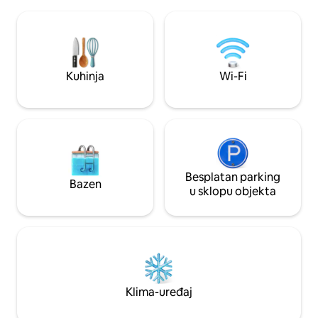
šankom i vanjskom kuhinjom. Vidna
okruženog jednos
vrata na oba kraja dnevnog boravka
Kuća je savršeno s
mogu se otvoriti, tako da soba postaje
na terasi i u prirod
sastavni dio velikih terasa koje okružuju
dasci, plivanje, sh
kuću. Terasa od 50 m2 omogućuje
restoranima u Ska
igranje stolnog tenisa. U vrtu se nalazi
Kuhinja
Wi-Fi
trampolin i dovoljno prostora za
aktivnosti
Besplatan parking
Bazen
u sklopu objekta
Klima-uređaj