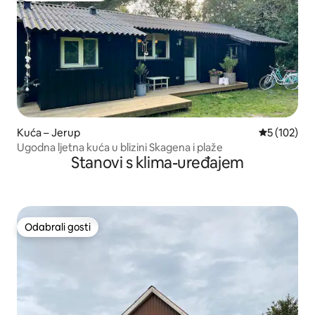
Kuća – Jerup
Prosječna oc
5 (102)
Ugodna ljetna kuća u blizini Skagena i plaže
Stanovi s klima-uređajem
Odabrali gosti
Odabrali gosti