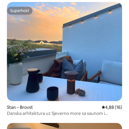
Superhost
Superhost
Stan – Brovst
Prosječna ocje
4,88 (16)
Danska arhitektura uz Sjeverno more sa saunom i
bazenom