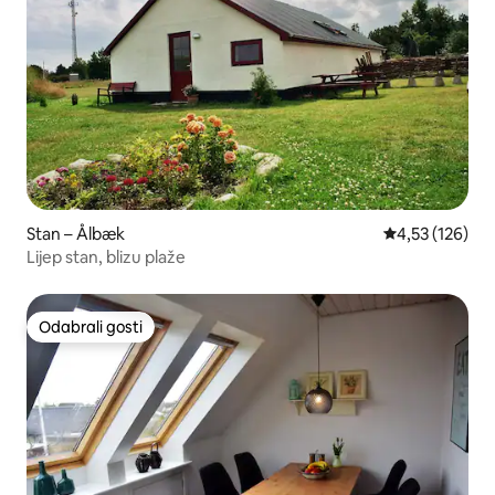
Stan – Ålbæk
Prosječna ocjen
4,53 (126)
Lijep stan, blizu plaže
Odabrali gosti
Odabrali gosti