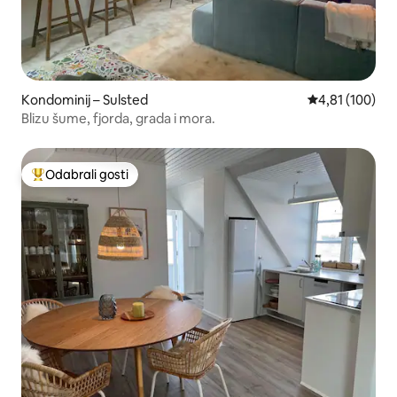
Kondominij – Sulsted
Prosječna ocjen
4,81 (100)
Blizu šume, fjorda, grada i mora.
Odabrali gosti
Među najviše rangiranima s oznakom „Odabrali gosti”