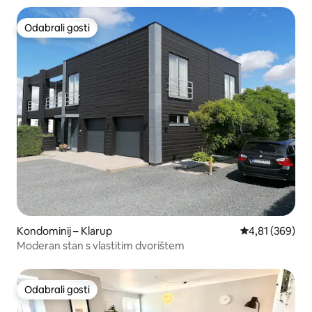
Odabrali gosti
Odabrali gosti
Kondominij – Klarup
Prosječna ocjen
4,81 (369)
Moderan stan s vlastitim dvorištem
Odabrali gosti
Odabrali gosti