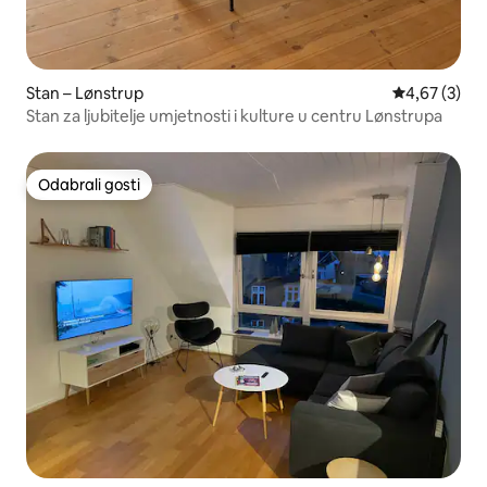
Stan – Lønstrup
Prosječna ocj
4,67 (3)
Stan za ljubitelje umjetnosti i kulture u centru Lønstrupa
Odabrali gosti
Odabrali gosti