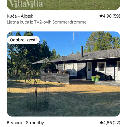
Kuća – Ålbæk
Prosječna ocje
4,98 (59)
Ljetna kuća iz TV2-ovih Sommerdrømme
Odabrali gosti
Odabrali gosti
Brvnara – Strandby
Prosječna ocje
4,86 (22)