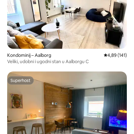
Kondominij – Aalborg
Prosječna ocjen
4,89 (141)
Veliki, udobni i ugodni stan u Aalborgu C
Superhost
Superhost