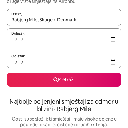
druge vrste smještaja na Airbnbu
Lokacija
Kada budu dostupni rezultati, moći ćete ih pregledati koristeći
Dolazak
Odlazak
Pretraži
Najbolje ocijenjeni smještaji za odmor u
blizini · Rabjerg Mile
Gosti su se složili: ti smještaji imaju visoke ocjene u
pogledu lokacije, čistoće i drugih kriterija.