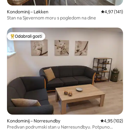
Kondominij – Løkken
Prosječna ocjen
4,97 (141)
Stan na Sjevernom moru s pogledom na dine
Odabrali gosti
Među najviše rangiranima s oznakom „Odabrali gosti”
Kondominij – Norresundby
Prosječna ocjen
4,95 (102)
Predivan podrumski stan u Nørresundbyu. Potpuno