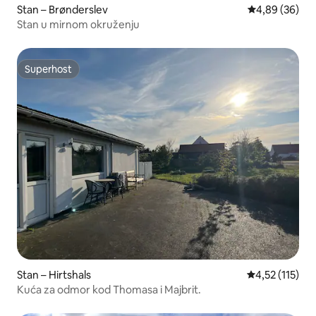
Stan – Brønderslev
Prosječna ocje
4,89 (36)
Stan u mirnom okruženju
Superhost
Superhost
Stan – Hirtshals
Prosječna ocje
4,52 (115)
Kuća za odmor kod Thomasa i Majbrit.