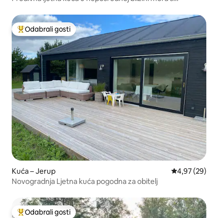
wellnessom
Odabrali gosti
Među najviše rangiranima s oznakom „Odabrali gosti”
Kuća – Jerup
Prosječna ocje
4,97 (29)
Novogradnja Ljetna kuća pogodna za obitelj
Odabrali gosti
Među najviše rangiranima s oznakom „Odabrali gosti”