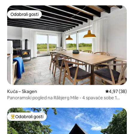
Odabrali gosti
Odabrali gosti
Kuća – Skagen
Prosječna ocje
4,97 (38)
Panoramski pogled na Råbjerg Mile - 4 spavaće sobe 1
kuća
Odabrali gosti
Među najviše rangiranima s oznakom „Odabrali gosti”