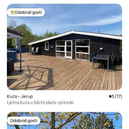
Odabrali gosti
Među najviše rangiranima s oznakom „Odabrali gosti”
Kuća – Jerup
Prosječna 
5 (17)
Ljetna kuća u blizini plaže i prirode
Odabrali gosti
Odabrali gosti