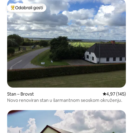
Odabrali gosti
Među najviše rangiranima s oznakom „Odabrali gosti”
Stan – Brovst
Prosječna ocjen
4,97 (145)
Novo renoviran stan u šarmantnom seoskom okruženju.