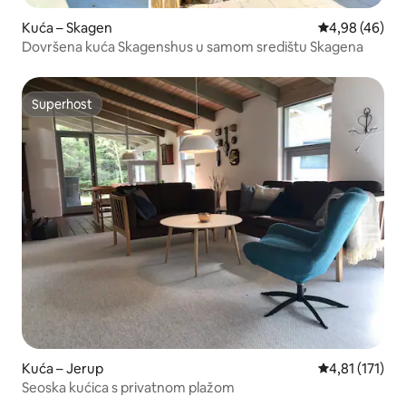
Kuća – Skagen
Prosječna ocje
4,98 (46)
Dovršena kuća Skagenshus u samom središtu Skagena
Superhost
Superhost
Kuća – Jerup
Prosječna ocje
4,81 (171)
Seoska kućica s privatnom plažom