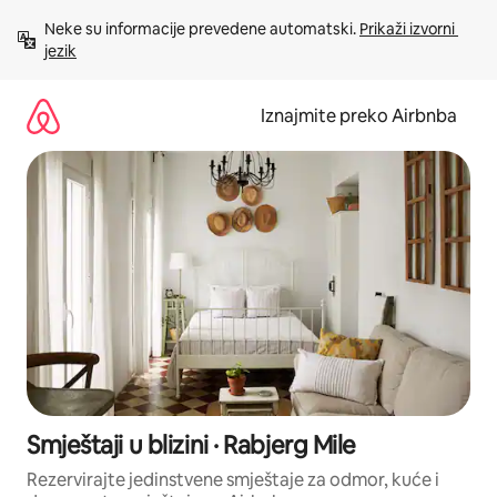
Prijeđi
Neke su informacije prevedene automatski. 
Prikaži izvorni 
na
jezik
sadržaj
Iznajmite preko Airbnba
Smještaji u blizini · Rabjerg Mile
Rezervirajte jedinstvene smještaje za odmor, kuće i