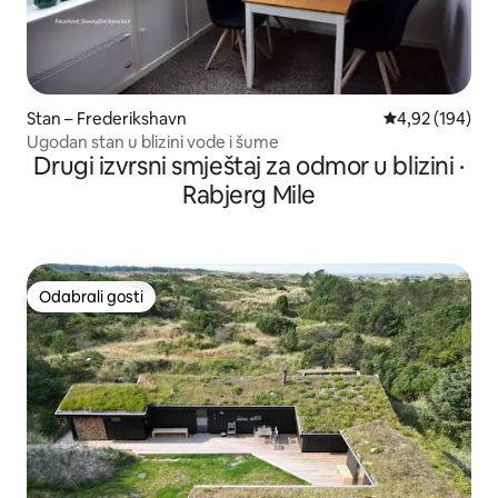
Stan – Frederikshavn
Prosječna ocjen
4,92 (194)
Ugodan stan u blizini vode i šume
Drugi izvrsni smještaj za odmor u blizini ·
Rabjerg Mile
Odabrali gosti
Odabrali gosti