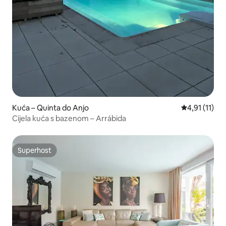
Kuća – Quinta do Anjo
Prosječna ocj
4,91 (11)
Cijela kuća s bazenom – Arrábida
Superhost
Superhost