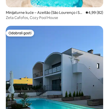
Minijaturne kuće – Azeitão (São Lourenço i Sã
Prosječna ocje
4,99 (82)
o Simão)
Zeta Cafofos, Cozy Pool House
Odabrali gosti
Odabrali gosti