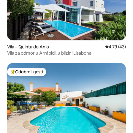
Vila – Quinta do Anjo
Prosječna ocje
4,79 (43)
Vila za odmor u Arrábidi, u blizini Lisabona
Odabrali gosti
Među najviše rangiranima s oznakom „Odabrali gosti”