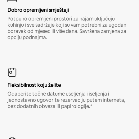
Dobro opremljeni smještaji
Potpuno opremljeni prostori za najam uključuju
kuhinju i sve sadržaje koji su vam potrebni za ugodan
boravak od mjesec ili više dana. Savršena zamjena za
opciju podnajma.
Fleksibilnost koju želite
Odaberite točne datume useljenja i iseljenja i
jednostavno ugovorite rezervaciju putem interneta,
bez dodatnih obveza ili papirologije.*