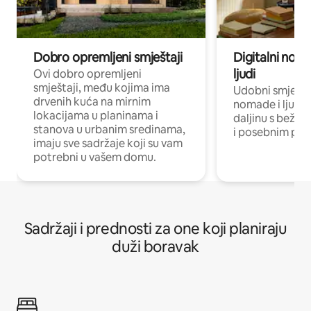
Dobro opremljeni smještaji
Digitalni noma
ljudi
Ovi dobro opremljeni
smještaji, među kojima ima
Udobni smještaj
drvenih kuća na mirnim
nomade i ljude 
lokacijama u planinama i
daljinu s bežič
stanova u urbanim sredinama,
i posebnim pro
imaju sve sadržaje koji su vam
potrebni u vašem domu.
Sadržaji i prednosti za one koji planiraju
duži boravak