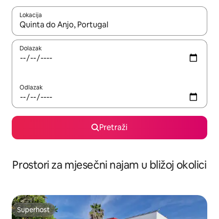
Lokacija
Kada budu dostupni rezultati, moći ćete ih pregledati koristeći
Dolazak
Odlazak
Pretraži
Prostori za mjesečni najam u bližoj okolici
Superhost
Superhost