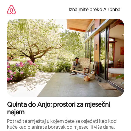
Prijeđi
na
Iznajmite preko Airbnba
sadržaj
Quinta do Anjo: prostori za mjesečni
najam
Potražite smještaj u kojem ćete se osjećati kao kod
kuće kad planirate boravak od mjesec ili više dana.