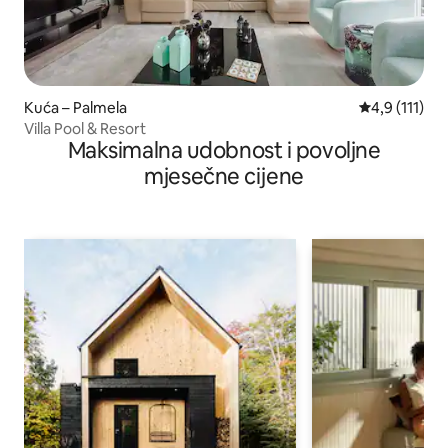
Kuća – Palmela
Prosječna ocj
4,9 (111)
Villa Pool & Resort
Maksimalna udobnost i povoljne
mjesečne cijene