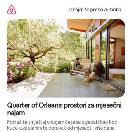
Prijeđi
na
Iznajmite preko Airbnba
sadržaj
Quarter of Orleans: prostori za mjesečni
najam
Potražite smještaj u kojem ćete se osjećati kao kod
kuće kad planirate boravak od mjesec ili više dana.