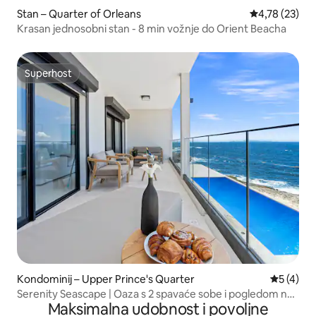
Stan – Quarter of Orleans
Prosječna ocje
4,78 (23)
Krasan jednosobni stan - 8 min vožnje do Orient Beacha
Superhost
Superhost
Kondominij – Upper Prince's Quarter
Prosječna
5 (4)
Serenity Seascape | Oaza s 2 spavaće sobe i pogledom na
Maksimalna udobnost i povoljne
ocean od 270°