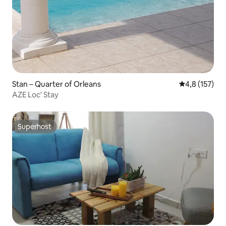
Stan – Quarter of Orleans
Prosječna ocje
4,8 (157)
AZE Loc' Stay
Superhost
Superhost