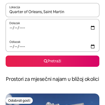
Lokacija
Kada budu dostupni rezultati, moći ćete ih pregledati koristeći
Dolazak
Odlazak
Pretraži
Prostori za mjesečni najam u bližoj okolici
Odabrali gosti
Odabrali gosti