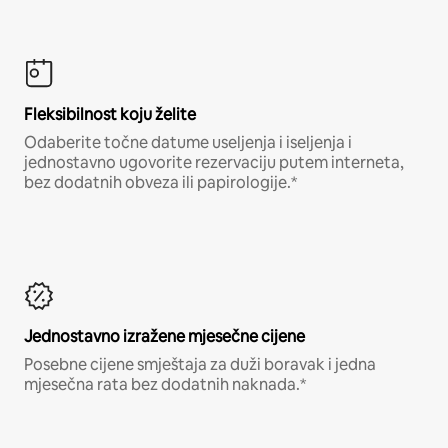
Fleksibilnost koju želite
Odaberite točne datume useljenja i iseljenja i
jednostavno ugovorite rezervaciju putem interneta,
bez dodatnih obveza ili papirologije.*
Jednostavno izražene mjesečne cijene
Posebne cijene smještaja za duži boravak i jedna
mjesečna rata bez dodatnih naknada.*