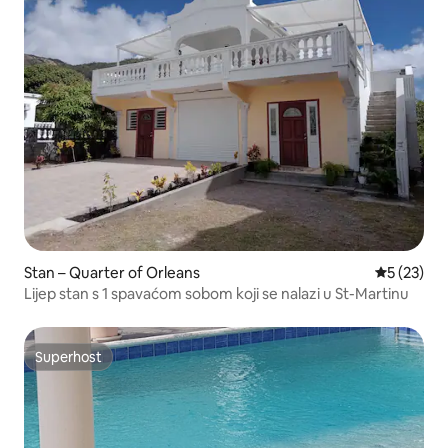
Stan – Quarter of Orleans
Prosječna 
5 (23)
Lijep stan s 1 spavaćom sobom koji se nalazi u St-Martinu
Superhost
Superhost