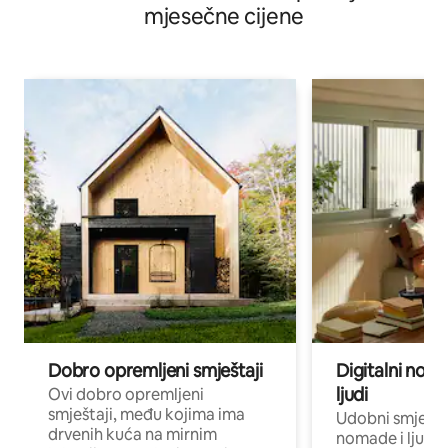
mjesečne cijene
Dobro opremljeni smještaji
Digitalni noma
ljudi
Ovi dobro opremljeni
smještaji, među kojima ima
Udobni smještaj
drvenih kuća na mirnim
nomade i ljude 