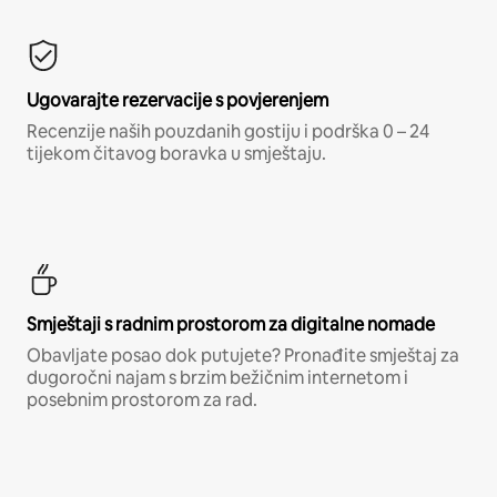
Ugovarajte rezervacije s povjerenjem
Recenzije naših pouzdanih gostiju i podrška 0 – 24
tijekom čitavog boravka u smještaju.
Smještaji s radnim prostorom za digitalne nomade
Obavljate posao dok putujete? Pronađite smještaj za
dugoročni najam s brzim bežičnim internetom i
posebnim prostorom za rad.