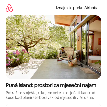
Prijeđi
na
Iznajmite preko Airbnba
sadržaj
Puná Island: prostori za mjesečni najam
Potražite smještaj u kojem ćete se osjećati kao kod
kuće kad planirate boravak od mjesec ili više dana.