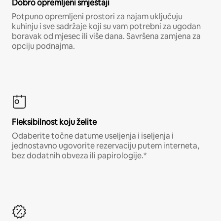
Dobro opremljeni smještaji
Potpuno opremljeni prostori za najam uključuju
kuhinju i sve sadržaje koji su vam potrebni za ugodan
boravak od mjesec ili više dana. Savršena zamjena za
opciju podnajma.
Fleksibilnost koju želite
Odaberite točne datume useljenja i iseljenja i
jednostavno ugovorite rezervaciju putem interneta,
bez dodatnih obveza ili papirologije.*