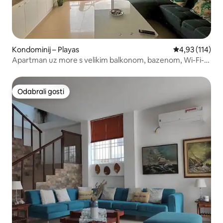
Kondominij – Playas
Prosječna ocjen
4,93 (114)
Apartman uz more s velikim balkonom, bazenom, Wi-Fi-
jem
Odabrali gosti
Odabrali gosti