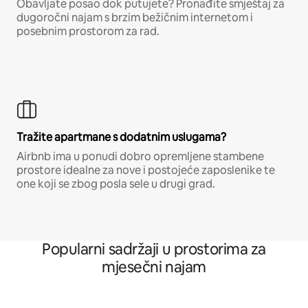
Obavljate posao dok putujete? Pronađite smještaj za
dugoročni najam s brzim bežičnim internetom i
posebnim prostorom za rad.
Tražite apartmane s dodatnim uslugama?
Airbnb ima u ponudi dobro opremljene stambene
prostore idealne za nove i postojeće zaposlenike te
one koji se zbog posla sele u drugi grad.
Popularni sadržaji u prostorima za
mjesečni najam