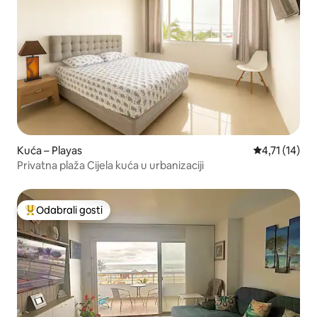
Kuća – Playas
Prosječna ocj
4,71 (14)
Privatna plaža Cijela kuća u urbanizaciji
Odabrali gosti
Među najviše rangiranima s oznakom „Odabrali gosti”