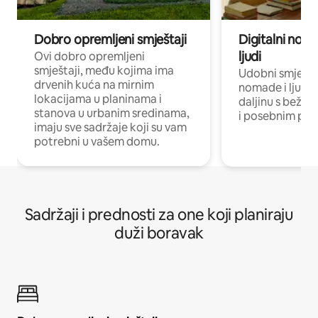
Dobro opremljeni smještaji
Digitalni noma
ljudi
Ovi dobro opremljeni
smještaji, među kojima ima
Udobni smještaj
drvenih kuća na mirnim
nomade i ljude 
lokacijama u planinama i
daljinu s bežič
stanova u urbanim sredinama,
i posebnim pro
imaju sve sadržaje koji su vam
potrebni u vašem domu.
Sadržaji i prednosti za one koji planiraju
duži boravak