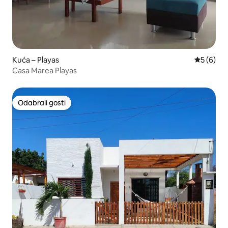
Kuća – Playas
Prosječna
5 (6)
Casa Marea Playas
Odabrali gosti
Odabrali gosti