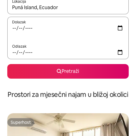
Lokacija
Kada budu dostupni rezultati, moći ćete ih pregledati koristeći
Dolazak
Odlazak
Pretraži
Prostori za mjesečni najam u bližoj okolici
Superhost
Superhost