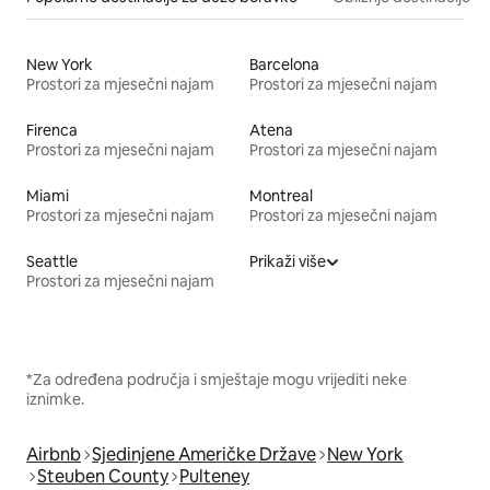
New York
Barcelona
Prostori za mjesečni najam
Prostori za mjesečni najam
Firenca
Atena
Prostori za mjesečni najam
Prostori za mjesečni najam
Miami
Montreal
Prostori za mjesečni najam
Prostori za mjesečni najam
Seattle
Prikaži više
Prostori za mjesečni najam
*Za određena područja i smještaje mogu vrijediti neke
iznimke.
Airbnb
Sjedinjene Američke Države
New York
Steuben County
Pulteney