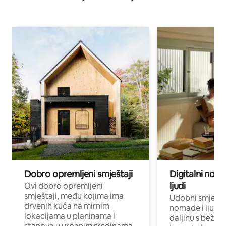
Dobro opremljeni smještaji
Digitalni noma
ljudi
Ovi dobro opremljeni
smještaji, među kojima ima
Udobni smještaj
drvenih kuća na mirnim
nomade i ljude 
lokacijama u planinama i
daljinu s bežič