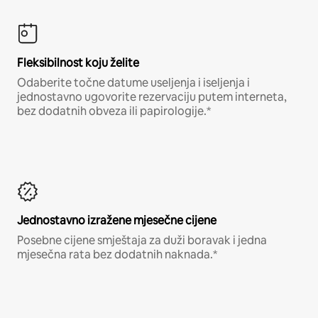
Fleksibilnost koju želite
Odaberite točne datume useljenja i iseljenja i
jednostavno ugovorite rezervaciju putem interneta,
bez dodatnih obveza ili papirologije.*
Jednostavno izražene mjesečne cijene
Posebne cijene smještaja za duži boravak i jedna
mjesečna rata bez dodatnih naknada.*