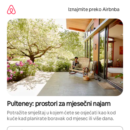
Prijeđi
na
Iznajmite preko Airbnba
sadržaj
Pulteney: prostori za mjesečni najam
Potražite smještaj u kojem ćete se osjećati kao kod
kuće kad planirate boravak od mjesec ili više dana.