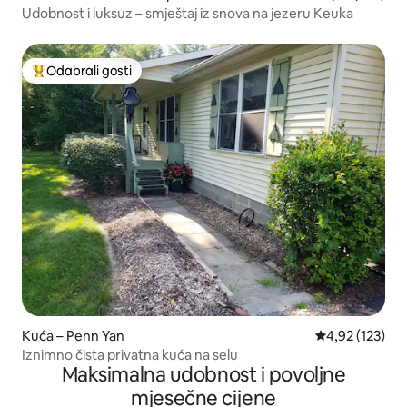
Udobnost i luksuz – smještaj iz snova na jezeru Keuka
Odabrali gosti
Među najviše rangiranima s oznakom „Odabrali gosti”
Kuća – Penn Yan
Prosječna ocjen
4,92 (123)
Iznimno čista privatna kuća na selu
Maksimalna udobnost i povoljne
mjesečne cijene