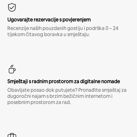
Ugovarajte rezervacije s povjerenjem
Recenzije naših pouzdanih gostiju i podrška 0 – 24
tijekom čitavog boravka u smještaju.
Smještaji s radnim prostorom za digitalne nomade
Obavljate posao dok putujete? Pronađite smještaj za
dugoročni najam s brzim bežičnim internetom i
posebnim prostorom za rad.