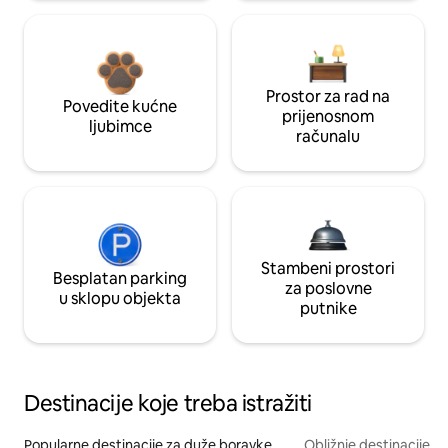
Prostor za rad na
Povedite kućne
prijenosnom
ljubimce
računalu
Stambeni prostori
Besplatan parking
za poslovne
u sklopu objekta
putnike
Destinacije koje treba istražiti
Popularne destinacije za duže boravke
Obližnje destinacije