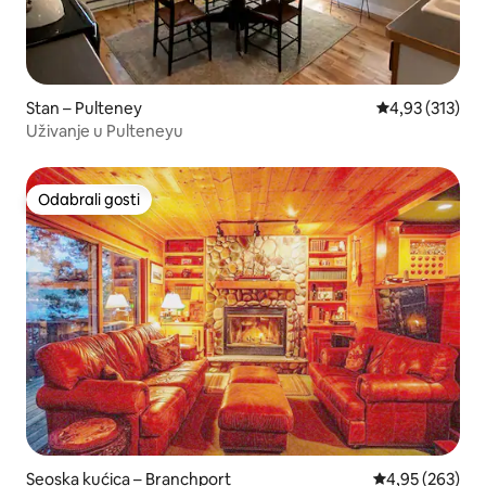
Stan – Pulteney
Prosječna ocjen
4,93 (313)
Uživanje u Pulteneyu
Odabrali gosti
Odabrali gosti
Seoska kućica – Branchport
Prosječna ocjen
4,95 (263)