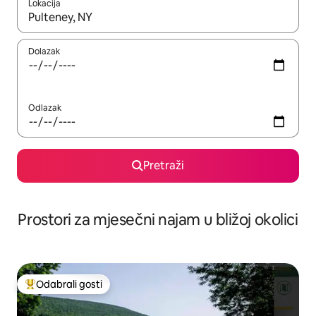
Lokacija
Kada budu dostupni rezultati, moći ćete ih pregledati koristeći
Dolazak
Odlazak
Pretraži
Prostori za mjesečni najam u bližoj okolici
Odabrali gosti
Među najviše rangiranima s oznakom „Odabrali gosti”