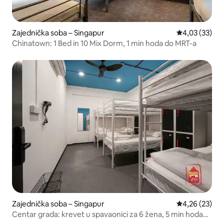
Zajednička soba – Singapur
Prosječna ocje
4,03 (33)
Chinatown: 1 Bed in 10 Mix Dorm, 1 min hoda do MRT-a
Zajednička soba – Singapur
Prosječna ocje
4,26 (23)
Centar grada: krevet u spavaonici za 6 žena, 5 min hoda
do MRT-a