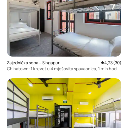
Zajednička soba – Singapur
Prosječna ocje
4,23 (30)
Chinatown: 1 krevet u 4 mješovita spavaonica, 1 min hoda
do MRT-a