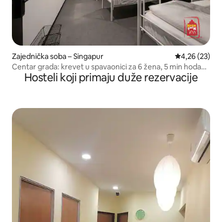
Zajednička soba – Singapur
Prosječna ocje
4,26 (23)
Centar grada: krevet u spavaonici za 6 žena, 5 min hoda
Hosteli koji primaju duže rezervacije
do MRT-a