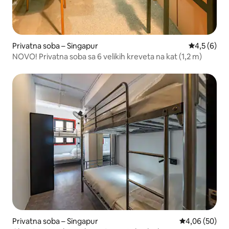
Privatna soba – Singapur
Prosječna o
4,5 (6)
NOVO! Privatna soba sa 6 velikih kreveta na kat (1,2 m)
Privatna soba – Singapur
Prosječna ocje
4,06 (50)