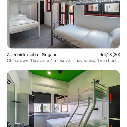
Zajednička soba – Singapur
Prosječna ocje
4,23 (30)
Chinatown: 1 krevet u 4 mješovita spavaonica, 1 min hoda
do MRT-a