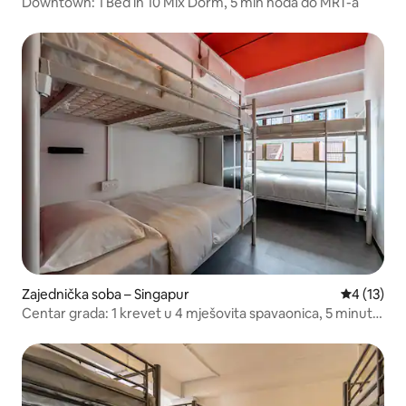
Downtown: 1 Bed in 10 Mix Dorm, 5 min hoda do MRT-a
Zajednička soba – Singapur
Prosječna 
4 (13)
Centar grada: 1 krevet u 4 mješovita spavaonica, 5 minuta
hoda do MRT-a