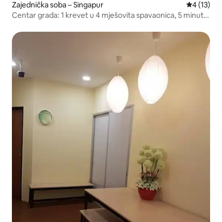
Zajednička soba – Singapur
Prosječna 
4 (13)
Centar grada: 1 krevet u 4 mješovita spavaonica, 5 minuta
hoda do MRT-a