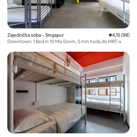
Zajednička soba – Singapur
Prosječna ocje
4,15 (98)
Downtown: 1 Bed in 10 Mix Dorm, 5 min hoda do MRT-a