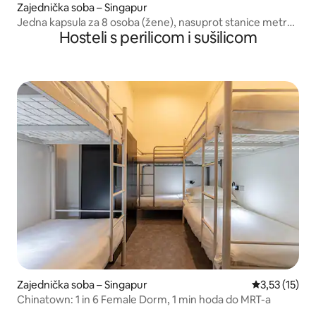
Zajednička soba – Singapur
Jedna kapsula za 8 osoba (žene), nasuprot stanice metroa
Hosteli s perilicom i sušilicom
Bugis
Zajednička soba – Singapur
Prosječna ocj
3,53 (15)
Chinatown: 1 in 6 Female Dorm, 1 min hoda do MRT-a