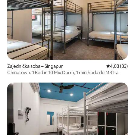
Zajednička soba – Singapur
Prosječna ocje
4,03 (33)
Chinatown: 1 Bed in 10 Mix Dorm, 1 min hoda do MRT-a