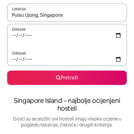
Lokacija
Kada budu dostupni rezultati, moći ćete ih pregledati koristeći
Dolazak
Odlazak
Pretraži
Singapore Island – najbolje ocijenjeni
hosteli
Gosti su se složili: ovi hosteli imaju visoke ocjene u
pogledu lokacije, čistoće i drugih kriterija.