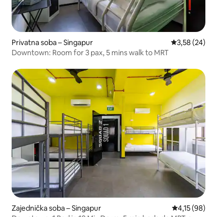
Privatna soba – Singapur
Prosječna ocje
3,58 (24)
Downtown: Room for 3 pax, 5 mins walk to MRT
Zajednička soba – Singapur
Prosječna ocje
4,15 (98)