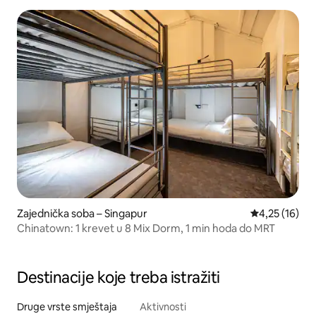
Zajednička soba – Singapur
Prosječna ocje
4,25 (16)
Chinatown: 1 krevet u 8 Mix Dorm, 1 min hoda do MRT
Destinacije koje treba istražiti
Druge vrste smještaja
Aktivnosti