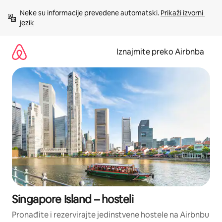
Prijeđi
Neke su informacije prevedene automatski. 
Prikaži izvorni 
na
jezik
sadržaj
Iznajmite preko Airbnba
Singapore Island – hosteli
Pronađite i rezervirajte jedinstvene hostele na Airbnbu