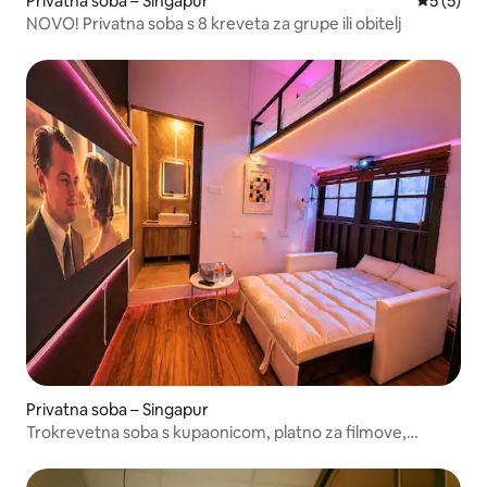
Privatna soba – Singapur
Prosječna
5 (5)
NOVO! Privatna soba s 8 kreveta za grupe ili obitelj
Privatna soba – Singapur
Trokrevetna soba s kupaonicom, platno za filmove,
stanica podzemne željeznice Bugis