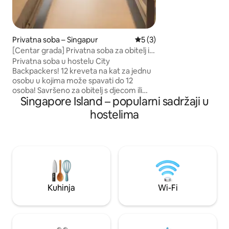
Čepići za uši dostup
MRT (u blizini): B
(plava)/Lavender (
(ljubičasta).
Privatna soba – Singapur
Prosječna ocjena: 5/5, rece
5 (3)
[Centar grada] Privatna soba za obitelj ili
grupu s 12 kreveta
Privatna soba u hostelu City
Backpackers! 12 kreveta na kat za jednu
osobu u kojima može spavati do 12
osoba! Savršeno za obitelj s djecom ili
Singapore Island – popularni sadržaji u
manje grupe. Odsjednite u srcu
Singapura u ulici Hong Kong Street,
hostelima
nekoliko koraka od pristaništa Clarke
Quay, pristaništa Boat Quay i poslovnog
središta! Idealno za obitelji, grupe,
prijatelje, putnike s ruksakom i
korporativne timove. Svaki krevet na kat
ima kvalitetan madrac, utičnice i svjetlo
za čitanje. Zajedničke kupaonice i
zajedničke prostorije čiste se u skladu s
Kuhinja
Wi-Fi
visokim standardima. Na raspolaganju su
svježa posteljina i jednostavna
osvježenja.