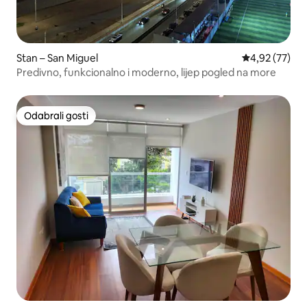
Stan – San Miguel
Prosječna ocje
4,92 (77)
Predivno, funkcionalno i moderno, lijep pogled na more
Odabrali gosti
Odabrali gosti