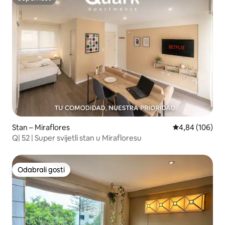
Superhost
Stan – Miraflores
Prosječna ocjen
4,84 (106)
Q| 52 | Super svijetli stan u Mirafloresu
Odabrali gosti
Odabrali gosti