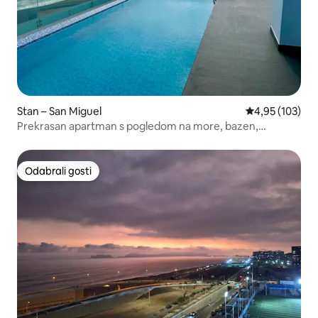
Stan – San Miguel
Prosječna ocjen
4,95 (103)
Prekrasan apartman s pogledom na more, bazen,
teretana, TV
Odabrali gosti
Odabrali gosti