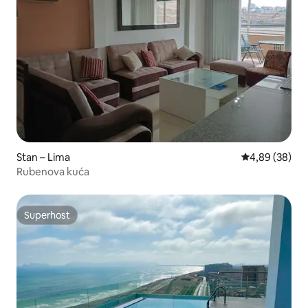
Stan – Lima
Prosječna ocje
4,89 (38)
Rubenova kuća
Superhost
Superhost