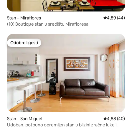
Stan – Miraflores
Prosječna ocje
4,89 (44)
(10) Boutique stan u središtu Mirafloresa
Odabrali gosti
Odabrali gosti
Stan – San Miguel
Prosječna ocje
4,88 (40)
Udoban, potpuno opremljen stan u blizini zračne luke i
trgovačkog centra