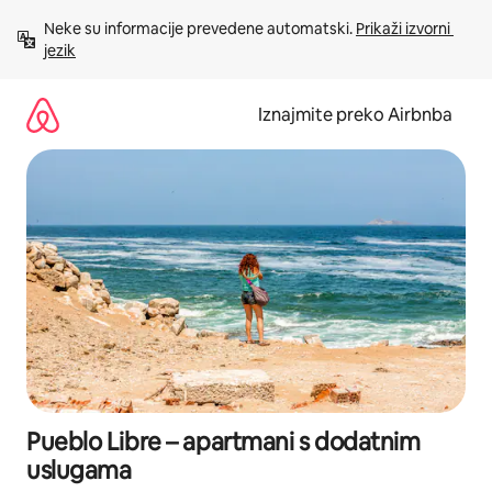
Prijeđi
Neke su informacije prevedene automatski. 
Prikaži izvorni 
na
jezik
sadržaj
Iznajmite preko Airbnba
Pueblo Libre – apartmani s dodatnim
uslugama