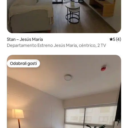
Stan – Jesús María
Prosječna
5 (4)
Departamento Estreno Jesús Maria, céntrico, 2 TV
Odabrali gosti
Odabrali gosti