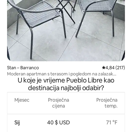
Stan – Barranco
Prosječna ocjen
4,84 (217)
Moderan apartman s terasom i pogledom na zalazak
U koje je vrijeme Pueblo Libre kao
sunca
destinacija najbolji odabir?
Mjesec
Prosječna
Prosječna
cijena
temp.
Sij
40 $ USD
71 °F