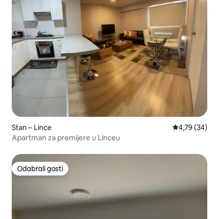
Stan – Lince
Prosječna ocje
4,79 (34)
Apartman za premijere u Linceu
Odabrali gosti
Odabrali gosti