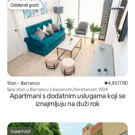
Odabrali gosti
Odabrali gosti
Stan – Barranco
Prosječna ocjen
4,93 (178)
lijep stan u Barrancu s bazenom/teretanom 1504
Apartmani s dodatnim uslugama koji se
iznajmljuju na duži rok
Superhost
Superhost