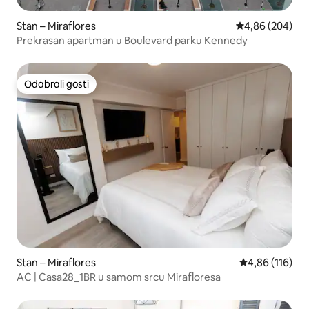
Stan – Miraflores
Prosječna ocjen
4,86 (204)
Prekrasan apartman u Boulevard parku Kennedy
Odabrali gosti
Odabrali gosti
Stan – Miraflores
Prosječna ocjen
4,86 (116)
AC | Casa28_1BR u samom srcu Mirafloresa