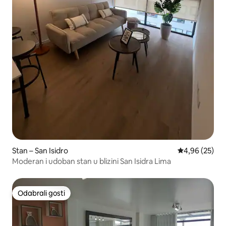
Stan – San Isidro
Prosječna ocje
4,96 (25)
Moderan i udoban stan u blizini San Isidra Lima
Odabrali gosti
Odabrali gosti