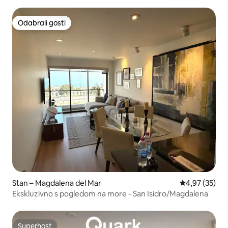
Odabrali gosti
Odabrali gosti
Stan – Magdalena del Mar
Prosječna ocje
4,97 (35)
Ekskluzivno s pogledom na more - San Isidro/Magdalena
Superhost