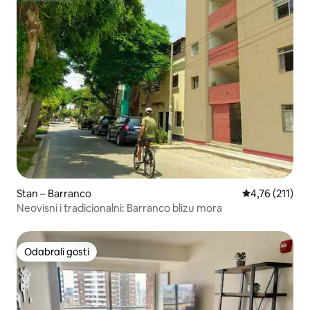
Stan – Barranco
Prosječna ocje
4,76 (211)
Neovisni i tradicionalni: Barranco blizu mora
Odabrali gosti
Odabrali gosti