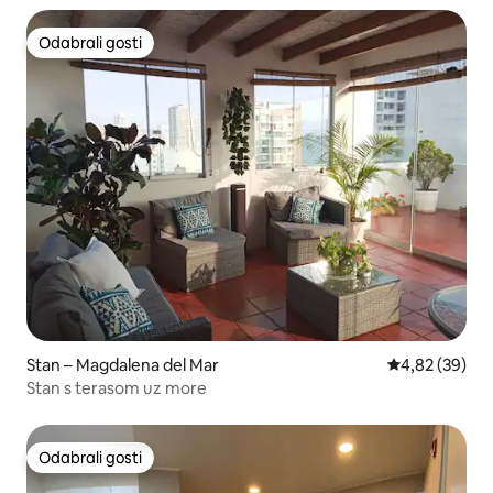
Odabrali gosti
Odabrali gosti
Stan – Magdalena del Mar
Prosječna ocje
4,82 (39)
Stan s terasom uz more
Odabrali gosti
Odabrali gosti