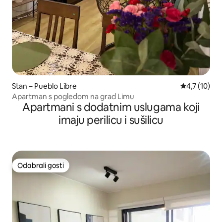
Stan – Pueblo Libre
Prosječna oc
4,7 (10)
Apartman s pogledom na grad Limu
Apartmani s dodatnim uslugama koji
imaju perilicu i sušilicu
Odabrali gosti
Odabrali gosti