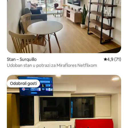
Stan – Surquillo
Prosječna oc
4,9 (71)
Udoban stan u potrazi za Miraflores Netflixom
Odabrali gosti
Odabrali gosti