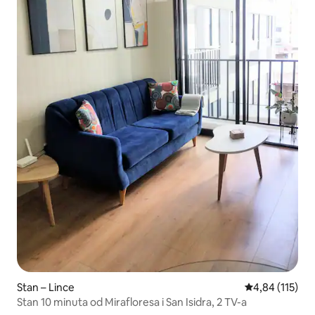
Stan – Lince
Prosječna ocjen
4,84 (115)
Stan 10 minuta od Mirafloresa i San Isidra, 2 TV-a