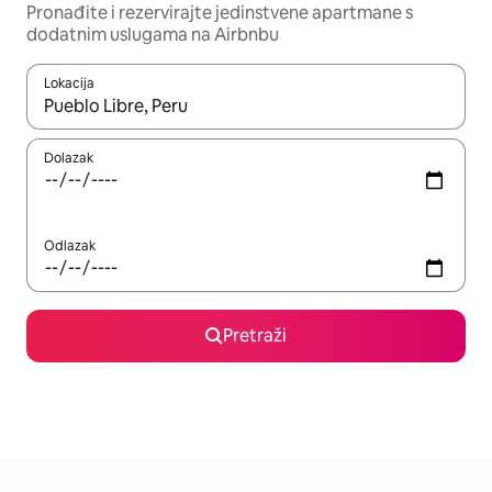
Pronađite i rezervirajte jedinstvene apartmane s
dodatnim uslugama na Airbnbu
Lokacija
Kada budu dostupni rezultati, moći ćete ih pregledati koristeći
Dolazak
Odlazak
Pretraži