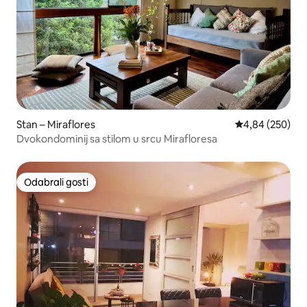
Stan – Miraflores
Prosječna ocjen
4,84 (250)
Dvokondominij sa stilom u srcu Mirafloresa
Odabrali gosti
Odabrali gosti