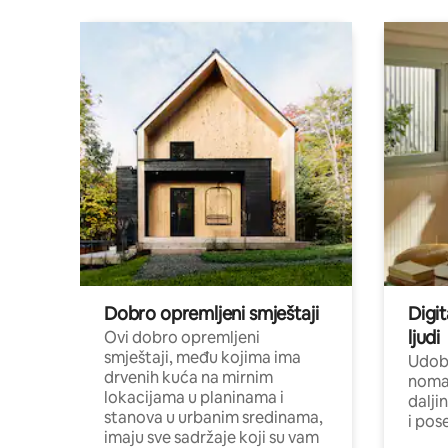
Dobro opremljeni smještaji
Digit
ljudi
Ovi dobro opremljeni
smještaji, među kojima ima
Udobn
drvenih kuća na mirnim
nomad
lokacijama u planinama i
dalji
stanova u urbanim sredinama,
i pos
imaju sve sadržaje koji su vam