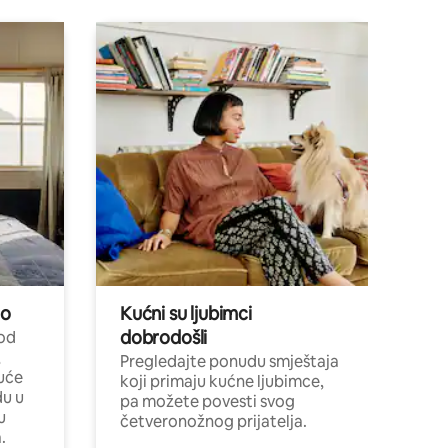
no
Kućni su ljubimci
dobrodošli
 od
,
Pregledajte ponudu smještaja
uće
koji primaju kućne ljubimce,
du u
pa možete povesti svog
u
četveronožnog prijatelja.
.