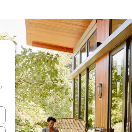
ao
dati koristeći se strelicama prema gore i prema dolje, kao i dodirom i