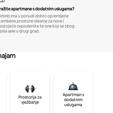
ražite apartmane s dodatnim uslugama?
irbnb ima u ponudi dobro opremljene
tambene prostore idealne za nove i
ostojeće zaposlenike te one koji se zbog
osla sele u drugi grad.
 najam
Apartman s
Prostorija za
dodatnim
vježbanje
uslugama