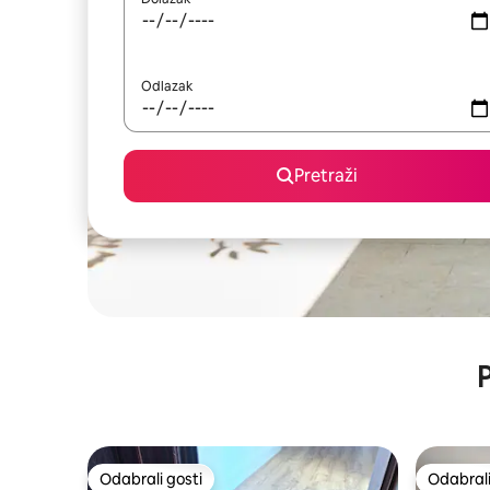
Odlazak
Pretraži
P
Odabrali gosti
Odabrali
Odabrali gosti
Odabrali