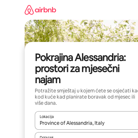
Prijeđi
na
sadržaj
Pokrajina Alessandria:
prostori za mjesečni
najam
Potražite smještaj u kojem ćete se osjećati k
kod kuće kad planirate boravak od mjesec ili
više dana.
Lokacija
Kada budu dostupni rezultati, moći ćete ih pregle
Dolazak