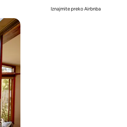
Iznajmite preko Airbnba
li prelaskom prstom po zaslonu.