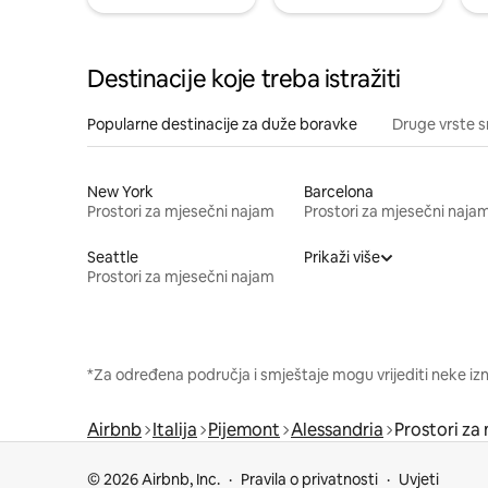
Destinacije koje treba istražiti
Popularne destinacije za duže boravke
Druge vrste s
New York
Barcelona
Prostori za mjesečni najam
Prostori za mjesečni naja
Seattle
Prikaži više
Prostori za mjesečni najam
*Za određena područja i smještaje mogu vrijediti neke iz
Airbnb
Italija
Pijemont
Alessandria
Prostori za
© 2026 Airbnb, Inc.
Pravila o privatnosti
Uvjeti