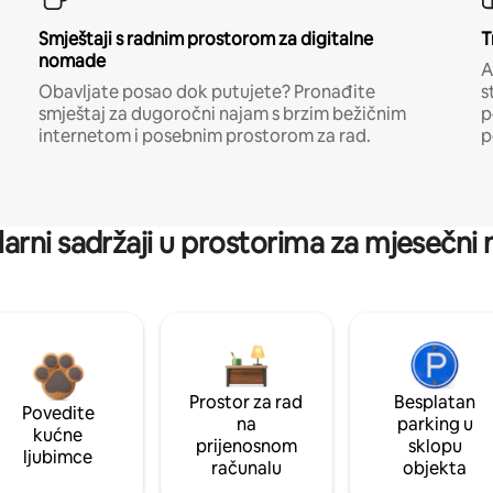
Smještaji s radnim prostorom za digitalne
T
nomade
A
Obavljate posao dok putujete? Pronađite
s
smještaj za dugoročni najam s brzim bežičnim
p
internetom i posebnim prostorom za rad.
p
arni sadržaji u prostorima za mjesečni
Prostor za rad
Besplatan
Povedite
na
parking u
kućne
prijenosnom
sklopu
ljubimce
računalu
objekta