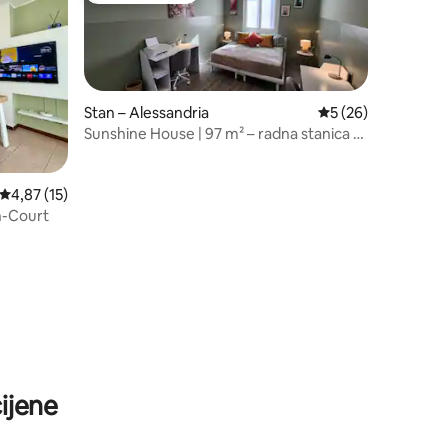
Stan – Alessandria
Prosječna ocjena: 5
5 (26)
Sunshine House | 97 m² – radna stanica –
balkon
Prosječna ocjena: 4,87/5, recenzija: 15
4,87 (15)
n-Court
ijene