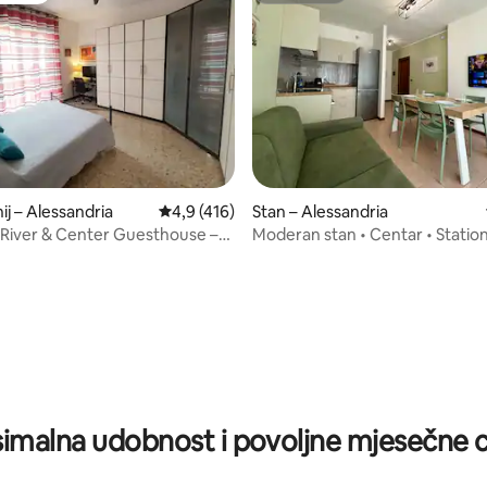
j – Alessandria
Prosječna ocjena: 4,9/5, recenzija: 416
4,9 (416)
Stan – Alessandria
River & Center Guesthouse –
Moderan stan • Centar • Statio
ia
5, recenzija: 57
imalna udobnost i povoljne mjesečne c