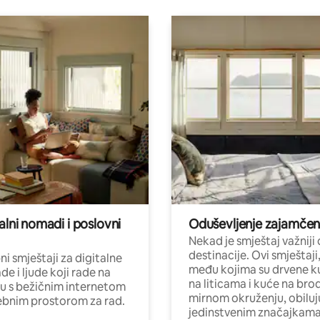
alni nomadi i poslovni
Oduševljenje zajamče
Nekad je smještaj važniji
destinacije. Ovi smještaji
i smještaji za digitalne
među kojima su drvene k
e i ljude koji rade na
na liticama i kuće na bro
nu s bežičnim internetom
mirnom okruženju, obiluj
ebnim prostorom za rad.
jedinstvenim značajkama