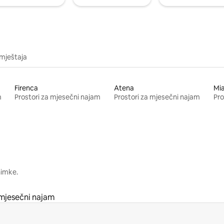
mještaja
Firenca
Atena
Mi
m
Prostori za mjesečni najam
Prostori za mjesečni najam
Pro
nimke.
 mjesečni najam