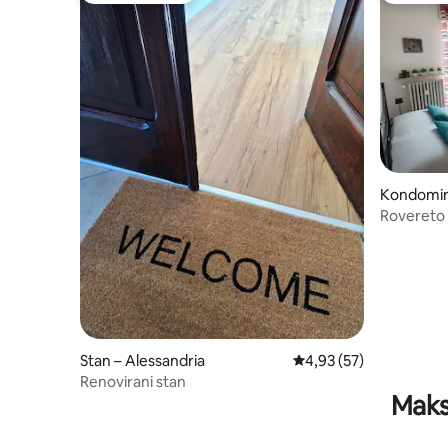
Kondomini
Rovereto 
Alessandr
Stan – Alessandria
Prosječna ocjena: 4,93/
4,93 (57)
Renovirani stan
Maks