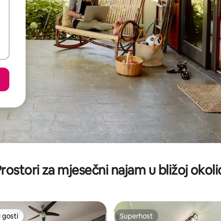
rostori za mjesečni najam u bližoj okoli
 gosti
Superhost
 gosti
Superhost