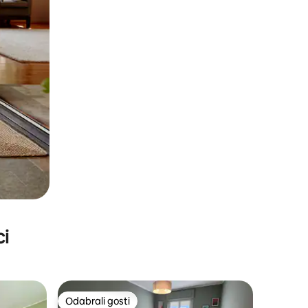
ci
Odabrali gosti
Odabrali gosti