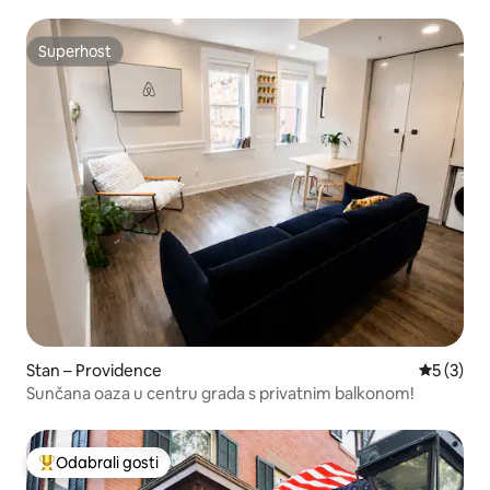
Superhost
Superhost
Stan – Providence
Prosječna
5 (3)
Sunčana oaza u centru grada s privatnim balkonom!
Odabrali gosti
Među najviše rangiranima s oznakom „Odabrali gosti”