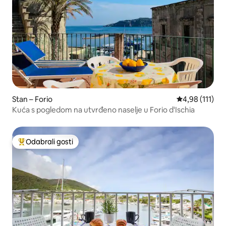
Stan – Forio
Prosječna ocje
4,98 (111)
Kuća s pogledom na utvrđeno naselje u Forio d'Ischia
Odabrali gosti
Među najviše rangiranima s oznakom „Odabrali gosti”