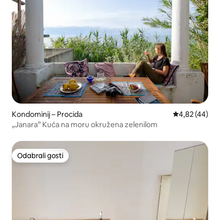
Kondominij – Procida
Prosječna ocje
4,82 (44)
„Janara” Kuća na moru okružena zelenilom
Odabrali gosti
Odabrali gosti