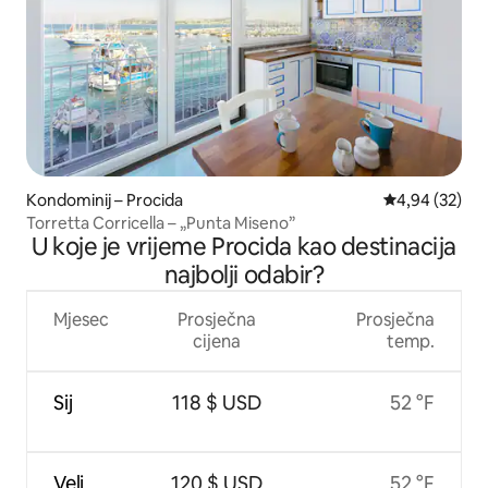
Kondominij – Procida
Prosječna ocje
4,94 (32)
Torretta Corricella – „Punta Miseno”
U koje je vrijeme Procida kao destinacija
najbolji odabir?
Mjesec
Prosječna
Prosječna
cijena
temp.
Sij
118 $ USD
52 °F
Velj
120 $ USD
52 °F