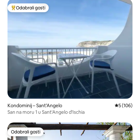
Odabrali gosti
Među najviše rangiranima s oznakom „Odabrali gosti”
Kondominij – Sant'Angelo
Prosječna oc
5 (106)
San na moru 1 u Sant'Angelo d'Ischia
Odabrali gosti
Odabrali gosti