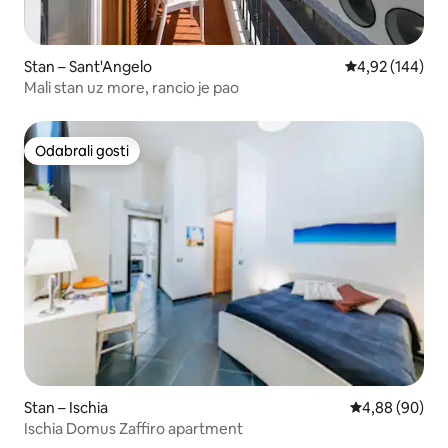
Stan – Sant'Angelo
Prosječna ocjen
4,92 (144)
Mali stan uz more, rancio je pao
Odabrali gosti
Odabrali gosti
Stan – Ischia
Prosječna ocje
4,88 (90)
Ischia Domus Zaffiro apartment