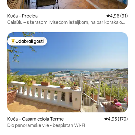
Kuća – Procida
Prosječna ocje
4,96 (91)
CalaBlu – s terasom i visećom ležaljkom, na par koraka od
mora
Odabrali gosti
Među najviše rangiranima s oznakom „Odabrali gosti”
Kuća – Casamicciola Terme
Prosječna ocjen
4,95 (170)
Dio panoramske vile - besplatan WI-FI