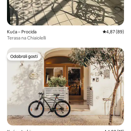
Kuća – Procida
Prosječna ocje
4,87 (89)
Terasa na Chiaiolelli
Odabrali gosti
Odabrali gosti