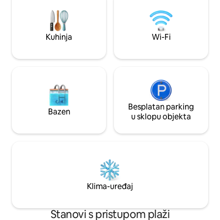
doma. Na terasi mogu biti ptice, insekti i
gekoni. Kutak za kaktuse. Namješten
antiknim namještajem. Nema TV-a i
Alexe.
Kuhinja
Wi-Fi
Besplatan parking
Bazen
u sklopu objekta
Klima-uređaj
Stanovi s pristupom plaži