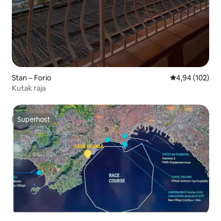
Stan – Forio
Prosječna ocjen
4,94 (102)
Kutak raja
Superhost
Superhost