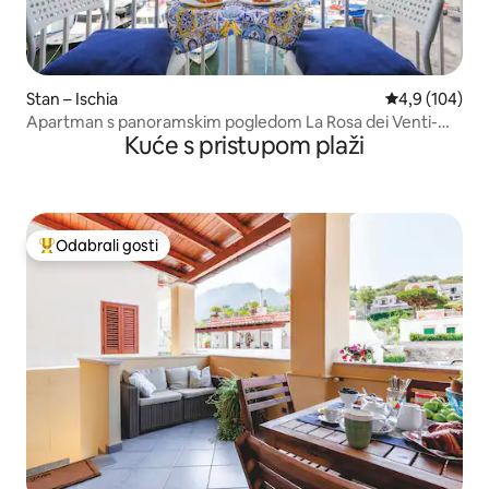
Stan – Ischia
Prosječna ocje
4,9 (104)
Apartman s panoramskim pogledom La Rosa dei Venti-
Kuće s pristupom plaži
Maestral
Odabrali gosti
Među najviše rangiranima s oznakom „Odabrali gosti”