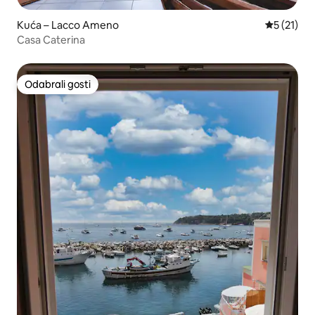
Kuća – Lacco Ameno
Prosječna 
5 (21)
Casa Caterina
Odabrali gosti
Odabrali gosti