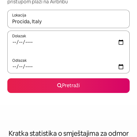
pristupom plaži na Airbnbu
Lokacija
Kada budu dostupni rezultati, moći ćete ih pregledati koristeći
Dolazak
Odlazak
Pretraži
Kratka statistika o smještajima za odmor