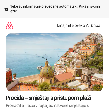
Prijeđi
Neke su informacije prevedene automatski. 
Prikaži izvorni 
na
jezik
sadržaj
Iznajmite preko Airbnba
Procida – smještaji s pristupom plaži
Pronađite i rezervirajte jedinstvene smještaje s