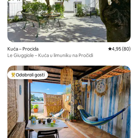
Kuća – Procida
Prosječna ocje
4,95 (80)
Le Giuggiole – Kuća u limuniku na Pročidi
Odabrali gosti
Među najviše rangiranima s oznakom „Odabrali gosti”