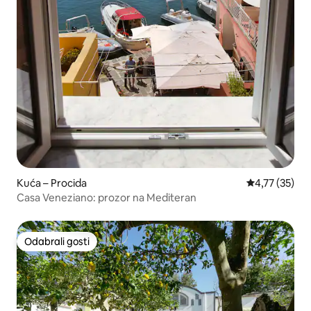
Kuća – Procida
Prosječna ocje
4,77 (35)
Casa Veneziano: prozor na Mediteran
Odabrali gosti
Odabrali gosti