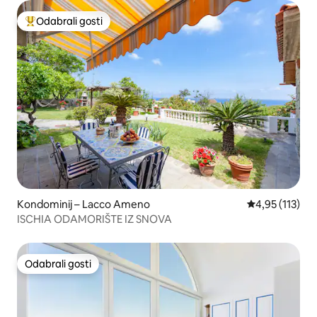
Odabrali gosti
Među najviše rangiranima s oznakom „Odabrali gosti”
Kondominij – Lacco Ameno
Prosječna ocje
4,95 (113)
ISCHIA ODAMORIŠTE IZ SNOVA
Odabrali gosti
Odabrali gosti