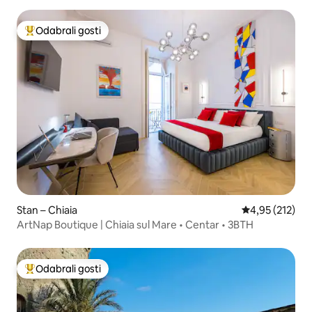
Odabrali gosti
Među najviše rangiranima s oznakom „Odabrali gosti”
Stan – Chiaia
Prosječna ocjen
4,95 (212)
ArtNap Boutique | Chiaia sul Mare • Centar • 3BTH
Odabrali gosti
Među najviše rangiranima s oznakom „Odabrali gosti”