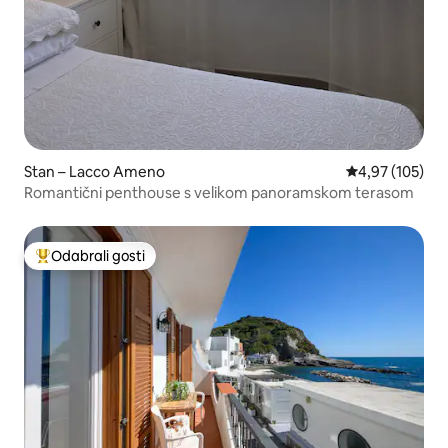
Stan – Lacco Ameno
Prosječna ocjen
4,97 (105)
Romantični penthouse s velikom panoramskom terasom
Odabrali gosti
Među najviše rangiranima s oznakom „Odabrali gosti”