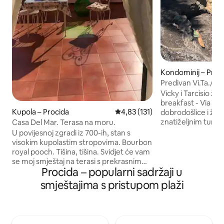
Kondominij – Proc
Predivan Vi.Ta./B&
na more
Vicky i Tarcisio želj
breakfast - Via zb
Kupola – Procida
Prosječna ocjena: 4,83/5, recenz
4,83 (131)
dobrodošlice i želj
znatiželjnim turis
Casa Del Mar. Terasa na moru.
otoka. Smješten u
U povijesnoj zgradi iz 700-ih, stan s
Chiaiozza The B&B 
visokim kupolastim stropovima. Bourbon
from the tourist po
royal pooch. Tišina, tišina. Svidjet će vam
its restaurants, s
se moj smještaj na terasi s prekrasnim
Colombo promena
Procida – popularni sadržaji u
pogledom na more, na Capriju i Vezuvu.
beaches are located
Wi-Fi, perilica za rublje. Smještaj
smještajima s pristupom plaži
spuštaju se na sti
prikladan za parove, putnike koji putuju
izravno iz našeg p
sami, obitelji. Preporučuje se onima koji
vole staru atmosferu i ne traže
udobnost potkrovlja za automatizaciju