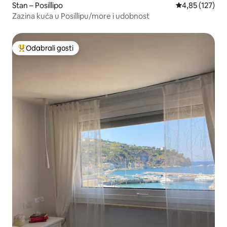
Stan – Posillipo
Prosječna ocjen
4,85 (127)
Zazina kuća u Posillipu/more i udobnost
Odabrali gosti
Među najviše rangiranima s oznakom „Odabrali gosti”