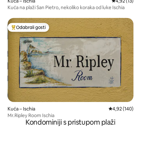
Kuća – Ischia
Prosječna ocje
4,92 (13)
Kuća na plaži San Pietro, nekoliko koraka od luke Ischia
Odabrali gosti
Među najviše rangiranima s oznakom „Odabrali gosti”
Kuća – Ischia
Prosječna ocjen
4,92 (140)
Mr.Ripley Room Ischia
Kondominiji s pristupom plaži