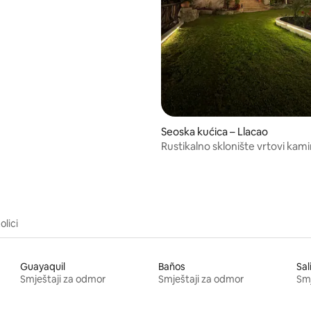
5, recenzija: 30
Seoska kućica – Llacao
Rustikalno sklonište vrtovi ka
šarm
olici
Guayaquil
Baños
Sal
Smještaji za odmor
Smještaji za odmor
Smj