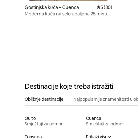
Gostinjska kuća – Cuenca
Prosječna ocjena: 5/
5 (30)
Moderna kuća na selu udaljena 25 minuta
od Cuence.
Destinacije koje treba istražiti
Obližnje destinacije
Najpopularnije znamenitosti u ok
Quito
Cuenca
Smještaji za odmor
Smještaji za odmor
Tonsupa
Prikaži više