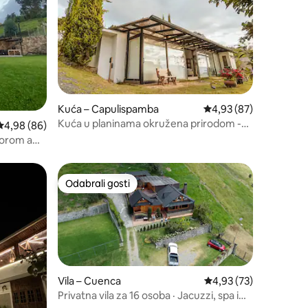
Kuća – Capulispamba
Prosječna ocjena: 4,93
4,93 (87)
Kuća u planinama okružena prirodom -
Prosječna ocjena: 4,98/5, recenzija: 86
4,98 (86)
Zoološki vrt
dorom a
Odabrali gosti
nakom „Odabrali gosti”
Odabrali gosti
Vila – Cuenca
Prosječna ocjena: 4,93
4,93 (73)
Privatna vila za 16 osoba · Jacuzzi, spa i