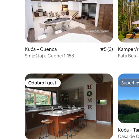
Kuća – Cuenca
Prosječna ocjena: 
5 (3)
Kamper/re
Déleg
Smještaj u Cuenci 1-153
Fafa Bus ·
Odabrali gosti
Superho
Odabrali gosti
Superho
Kuća – Ta