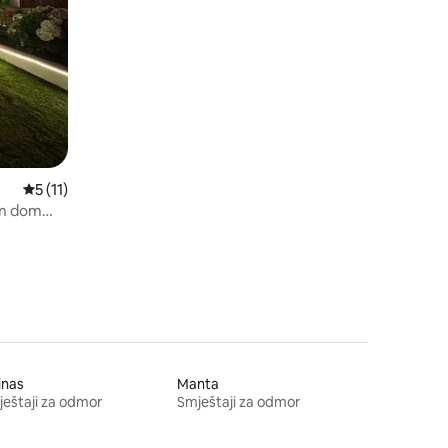
pogled.
Prosječna ocjena: 5/5, recenzija: 11
5 (11)
min dom
inas
Manta
eštaji za odmor
Smještaji za odmor