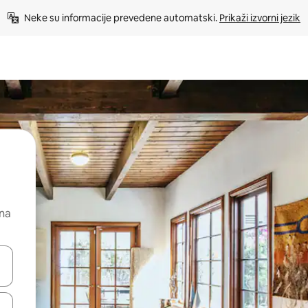
Neke su informacije prevedene automatski. 
Prikaži izvorni jezik
 na
dati koristeći se strelicama prema gore i prema dolje, kao i dodirom i