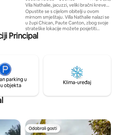
ojler ➤
Vila Nathalie, jacuzzi, veliki bračni krevet
+ viseća ležaljka
Opustite se s cijelom obitelji u ovom
mirnom smještaju. Villa Nathalie nalazi se
u župi Chican, Paute Canton, zbog svoje
strateške lokacije možete posjetiti
ji Principal
Uzhupud (5 minuta), Paute, Gualaceo i
Chordeleg. Prekrasno mjesto, vrlo mirno,
s povlaštenim krajolikom za uživanje u
prirodi. Vila je izgrađena kako bi provela
ugodne i zabavne trenutke s obitelji.
Njegovi veliki prozori omogućuju vam da
cijenite prekrasne zalaske sunca i
krajolike koje smještaj nudi.
an parking u
Klima-uređaj
pu objekta
l
Odabrali gosti
Odabrali gosti