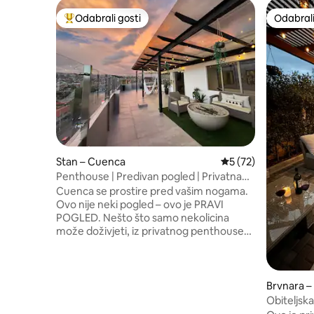
Odabrali gosti
Odabrali
Među najviše rangiranima s oznakom „Odabrali gosti”
Odabrali
Stan – Cuenca
Prosječna ocjena: 5/
5 (72)
Penthouse | Predivan pogled | Privatna
krovna terasa
Cuenca se prostire pred vašim nogama.
Ovo nije neki pogled – ovo je PRAVI
POGLED. Nešto što samo nekolicina
može doživjeti, iz privatnog penthousea
osmišljenog kako bi vas povezao s nečim
izvanrednim. Ovdje svaki trenutak
postaje doživljaj. ☀️Kava na terasi dok se
grad budi. Zalasci sunca koji izgledaju kao
Brvnara –
da su naslikani samo za vas. Noći pod
Obiteljska
zvijezdama, uz vatru, uz smijeh i odlično
roštilj i os