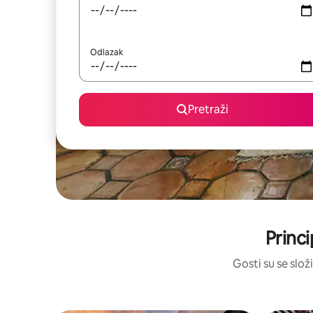
Odlazak
Pretraži
Princ
Gosti su se složi