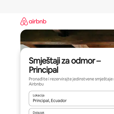
Prijeđi
na
sadržaj
Smještaji za odmor –
Principal
Pronađite i rezervirajte jedinstvene smještaje
Airbnbu
Lokacija
Kada budu dostupni rezultati, moći ćete ih pregle
Dolazak