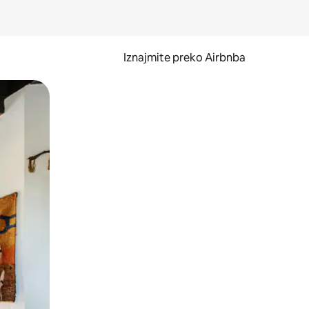
Iznajmite preko Airbnba
li prelaskom prstom po zaslonu.