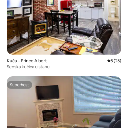
Kuća – Prince Albert
Prosječna 
5 (25)
Seoska kućica u stanu
Superhost
Superhost