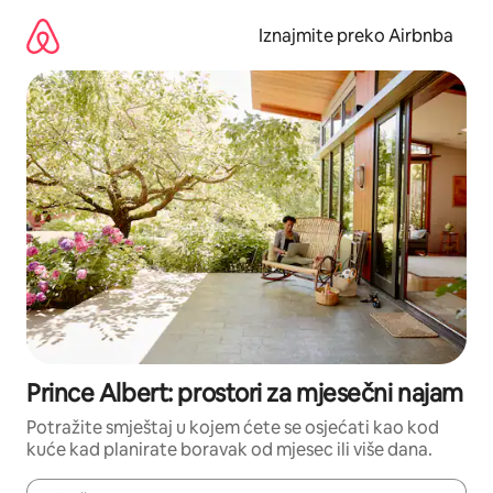
Prijeđi
na
Iznajmite preko Airbnba
sadržaj
Prince Albert: prostori za mjesečni najam
Potražite smještaj u kojem ćete se osjećati kao kod
kuće kad planirate boravak od mjesec ili više dana.