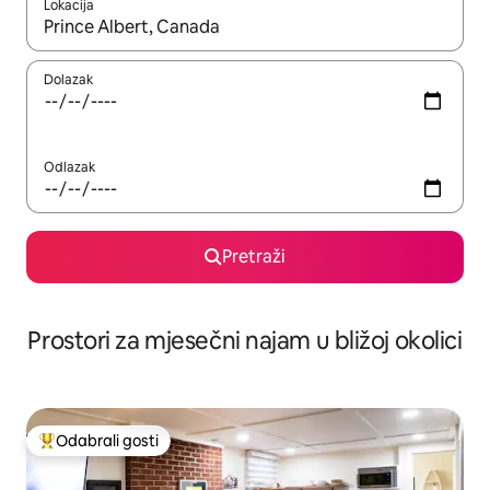
Lokacija
Kada budu dostupni rezultati, moći ćete ih pregledati koristeći
Dolazak
Odlazak
Pretraži
Prostori za mjesečni najam u bližoj okolici
Odabrali gosti
Među najviše rangiranima s oznakom „Odabrali gosti”