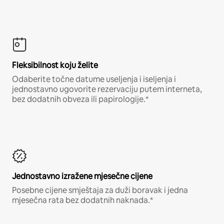
Fleksibilnost koju želite
Odaberite točne datume useljenja i iseljenja i
jednostavno ugovorite rezervaciju putem interneta,
bez dodatnih obveza ili papirologije.*
Jednostavno izražene mjesečne cijene
Posebne cijene smještaja za duži boravak i jedna
mjesečna rata bez dodatnih naknada.*