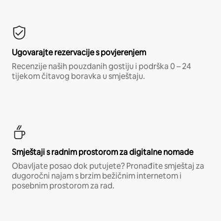
Ugovarajte rezervacije s povjerenjem
Recenzije naših pouzdanih gostiju i podrška 0 – 24
tijekom čitavog boravka u smještaju.
Smještaji s radnim prostorom za digitalne nomade
Obavljate posao dok putujete? Pronađite smještaj za
dugoročni najam s brzim bežičnim internetom i
posebnim prostorom za rad.