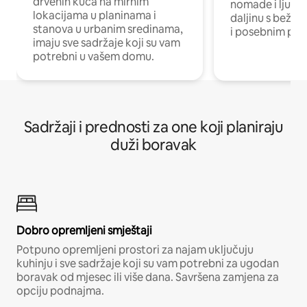
drvenih kuća na mirnim
nomade i ljude 
lokacijama u planinama i
daljinu s bežič
stanova u urbanim sredinama,
i posebnim pro
imaju sve sadržaje koji su vam
potrebni u vašem domu.
Sadržaji i prednosti za one koji planiraju
duži boravak
Dobro opremljeni smještaji
Potpuno opremljeni prostori za najam uključuju
kuhinju i sve sadržaje koji su vam potrebni za ugodan
boravak od mjesec ili više dana. Savršena zamjena za
opciju podnajma.