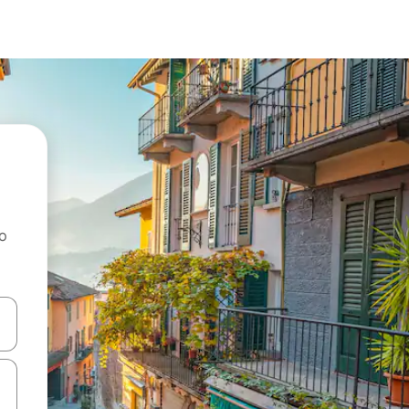
ao
dati koristeći se strelicama prema gore i prema dolje, kao i dodirom i