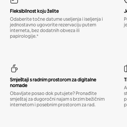
Fleksibilnost koju želite
J
Odaberite točne datume useljenja i iseljenja i
P
jednostavno ugovorite rezervaciju putem
j
interneta, bez dodatnih obveza ili
papirologije.*
Smještaji s radnim prostorom za digitalne
T
nomade
A
Obavljate posao dok putujete? Pronađite
s
smještaj za dugoročni najam s brzim bežičnim
p
internetom i posebnim prostorom za rad.
p