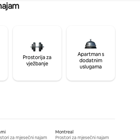
 najam
Apartman s
Prostorija za
dodatnim
vježbanje
uslugama
ami
Montreal
stori za mjesečni najam
Prostori za mjesečni najam