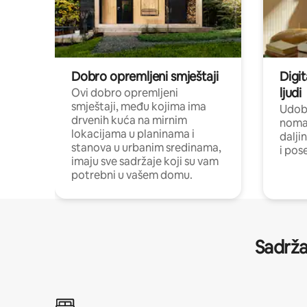
Dobro opremljeni smještaji
Digit
ljudi
Ovi dobro opremljeni
smještaji, među kojima ima
Udobn
drvenih kuća na mirnim
nomad
lokacijama u planinama i
dalji
stanova u urbanim sredinama,
i pos
imaju sve sadržaje koji su vam
potrebni u vašem domu.
Sadrža