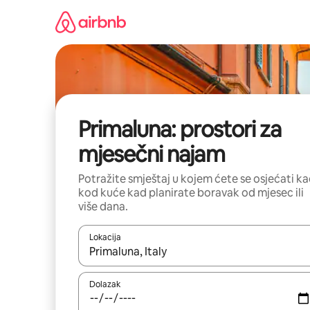
Prijeđi
na
sadržaj
Primaluna: prostori za
mjesečni najam
Potražite smještaj u kojem ćete se osjećati k
kod kuće kad planirate boravak od mjesec ili
više dana.
Lokacija
Kada budu dostupni rezultati, moći ćete ih pregle
Dolazak