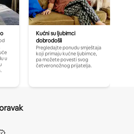
no
Kućni su ljubimci
dobrodošli
 od
,
Pregledajte ponudu smještaja
uće
koji primaju kućne ljubimce,
du u
pa možete povesti svog
u
četveronožnog prijatelja.
.
boravak