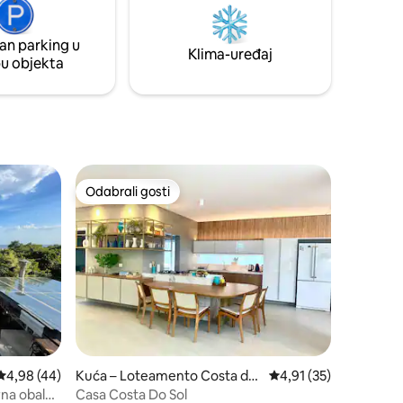
za roštilj i sudoper. Idealna kuća za 5
ijelu kuću
osoba.
an parking u
Klima-uređaj
pu objekta
Odabrali gosti
Odabrali gosti
Prosječna ocjena: 4,98/5, recenzija: 44
4,98 (44)
Kuća – Loteamento Costa do
Prosječna ocjena: 4,91
4,91 (35)
Sol
rna obala
Casa Costa Do Sol