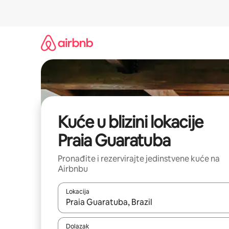
Prijeđi
na
sadržaj
Kuće u blizini lokacije
Praia Guaratuba
Pronađite i rezervirajte jedinstvene kuće na
Airbnbu
Lokacija
Kada budu dostupni rezultati, moći ćete ih pregle
Dolazak