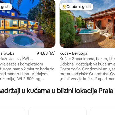
 gosti
Odabrali gosti
 gosti
Među najviše rangiranima s oz
uaratuba
Prosječna ocjena: 4,88/5, recenzija: 65
4,88 (65)
Kuća – Bertioga
plaže Jacuzzi/Wi-
Kuća s 2 apartmana, bazen, kli
5, recenzija: 111
klima-uređaj
Costa do Sol Condo
vije etaže s kompletnom
Udobna i gostoljubiva kuća smj
kturom, samo 2 minute hoda do
Costa do Sol Condominiumu, s
metara od plaže Guaratuba. Ov
rizemlju), Wi-Fi 500 mg,
„mini” verzija kuće s 2 apartma
levizor. Vanjski prostor s
kojih svaki ima ugodan međukat
jacuzzijem, roštiljem,
nudi prostranu kuhinju koja je s
sadržaji u kućama u blizini lokacije Prai
za pizzu, pećnicom na drva i
blagovaonicom, prostor za gu
rirodi, visećim ležajevima,
pećnicom za pizzu i roštiljem te
u dnevnom boravku, kajacima.
vrt koji se griju pomoću solarne
grada s prepoznavanjem lica,
Savršeno za obiteljski odmor u
 patrolama, mirnom i praznom
sigurnom okruženju. Napomena: na