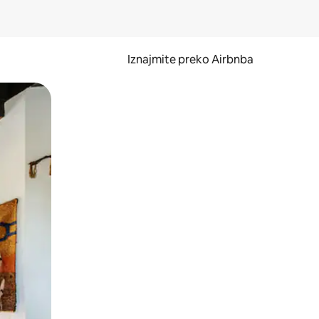
Iznajmite preko Airbnba
li prelaskom prstom po zaslonu.