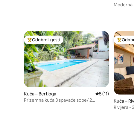
Moderna k
plaže)
Odabrali gosti
Odabra
Među najviše rangiranima s oznakom „Odabrali gosti”
Među naj
Kuća – Bertioga
Prosječna ocjena: 5
5 (11)
Prizemna kuća 3 spavaće sobe/ 2
Kuća – Ri
apartmana
ço, Berti
Rivijera •
posteljina