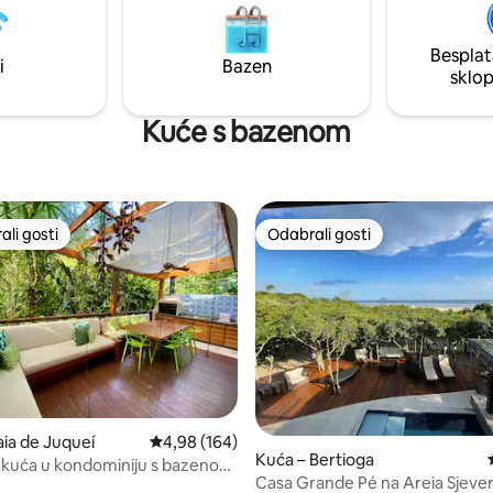
otpuno opremljena
našem profilu možete vidjeti i c
2 hladnjaka sa zamrzivačem,
(4 apartmana).
s dozatorom, perilica rublja,
Besplat
i
Bazen
oba.
sklo
Kuće s bazenom
li gosti
Odabrali gosti
više rangiranima s oznakom „Odabrali gosti”
Odabrali gosti
5, recenzija: 87
aia de Juqueí
Prosječna ocjena: 4,98/5, recenzija: 164
4,98 (164)
Kuća – Bertioga
 kuća u kondominiju s bazenom
Casa Grande Pé na Areia Sjeve
plaže