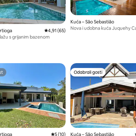
Kuća – São Sebastião
Nova i udobna kuća Juquehy Ca
/5, recenzija: 45
rtioga
Prosječna ocjena: 4,91/5, recenzija: 65
4,91 (65)
lažu s grijanim bazenom
st
Odabrali gosti
st
Odabrali gosti
5, recenzija: 63
rtioga
Prosječna ocjena: 5/5, recenzija: 10
5 (10)
Kuća – São Sebastião