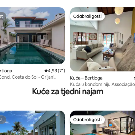
Grijani bazen
st
Odabrali gosti
st
Odabrali gosti
rtioga
Prosječna ocjena: 4,93/5, recenzija: 71
4,93 (71)
ond. Costa do Sol - Grijani
, recenzija: 122
Kuća – Bertioga
Kuća u kondominiju Associaçã
Kuće za tjedni najam
de Guaratuba
st
Odabrali gosti
st
Odabrali gosti