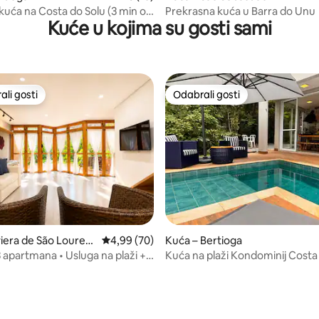
uća na Costa do Solu (3 min od
Prekrasna kuća u Barra do Unu
Kuće u kojima su gosti sami
li gosti
Odabrali gosti
više rangiranima s oznakom „Odabrali gosti”
Odabrali gosti
/5, recenzija: 11
viera de São Louren
Prosječna ocjena: 4,99/5, recenzija: 70
4,99 (70)
Kuća – Bertioga
oga
 3 apartmana • Usluga na plaži +
Kuća na plaži Kondominij Costa 
Guaratuba