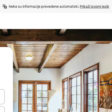
Neke su informacije prevedene automatski. 
Prikaži izvorni jezik
dati koristeći se strelicama prema gore i prema dolje, kao i dodirom i