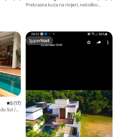
Prekrasna kuća na rivijeri, nekoliko
minuta od mora
Superhost
Superhost
Prosječna ocjena: 5/5, recenzija: 17
5 (17)
do Sol /