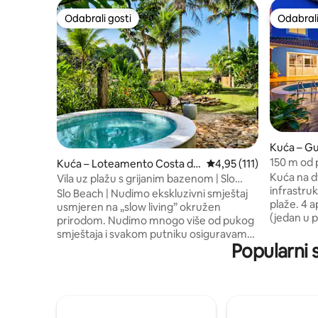
Odabrali gosti
Odabrali
Odabrali gosti
Odabrali
Kuća – G
150 m od 
Kuća – Loteamento Costa do
Prosječna ocjena: 4,95/
4,95 (111)
Fi/bazen/
Kuća na d
Sol
Vila uz plažu s grijanim bazenom | Slo
infrastru
Beach
Slo Beach | Nudimo ekskluzivni smještaj
plaže. 4 apartmana s klima-uređajem
usmjeren na „slow living” okružen
(jedan u p
prirodom. Nudimo mnogo više od pukog
pametni te
smještaja i svakom putniku osiguravamo
bazenom, 
Popularni 
boravak po mjeri. Ekološki prihvatljiv
pećnicom 
smještaj uz plažu 4 apartmana – za do 10
stolom u p
gostiju Posteljina kao u hotelu Grijani
kaminom 
bazen uz ocean Prostor za roštilj Ognjište
Sigurna z
Sadržaji NA plaži Sadržaji za obitelj Klima-
24-satnim
uređaj Wi-Fi putem optičkog vlakna