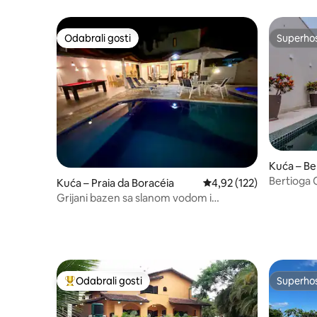
Odabrali gosti
Superho
Odabrali gosti
Superho
Kuća – Be
Bertioga C
Kuća – Praia da Boracéia
Prosječna ocjena: 4,92/5
4,92 (122)
bazen
Grijani bazen sa slanom vodom i
Jacuzzijem na plaži
Odabrali gosti
Superho
Među najviše rangiranima s oznakom „Odabrali gosti”
Superho