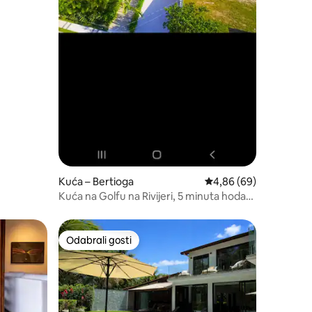
Kuća – Bertioga
Prosječna ocjena: 4,86
4,86 (69)
Kuća na Golfu na Rivijeri, 5 minuta hoda
od plaže
Odabrali gosti
Odabrali gosti