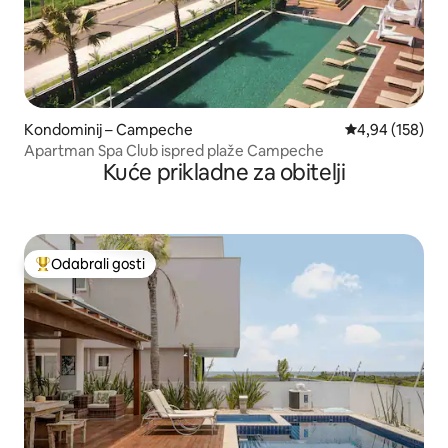
Kondominij – Campeche
Prosječna ocjen
4,94 (158)
Apartman Spa Club ispred plaže Campeche
Kuće prikladne za obitelji
Odabrali gosti
Među najviše rangiranima s oznakom „Odabrali gosti”