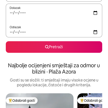
Dolazak
Odlazak
Pretraži
Najbolje ocijenjeni smještaji za odmor u
blizini · Plaža Azora
Gosti su se složili: ti smještaji imaju visoke ocjene u
pogledu lokacije, čistoće i drugih kriterija.
Odabrali gosti
Odabrali gosti
Među najviše rangiranima s oznakom „Odabrali gosti”
Među najviše ran