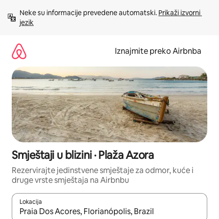
Prijeđi
Neke su informacije prevedene automatski. 
Prikaži izvorni 
na
jezik
sadržaj
Iznajmite preko Airbnba
Smještaji u blizini · Plaža Azora
Rezervirajte jedinstvene smještaje za odmor, kuće i
druge vrste smještaja na Airbnbu
Lokacija
Kada budu dostupni rezultati, moći ćete ih pregledati koristeći