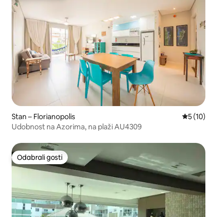
Stan – Florianopolis
Prosječna 
5 (10)
Udobnost na Azorima, na plaži AU4309
Odabrali gosti
Odabrali gosti