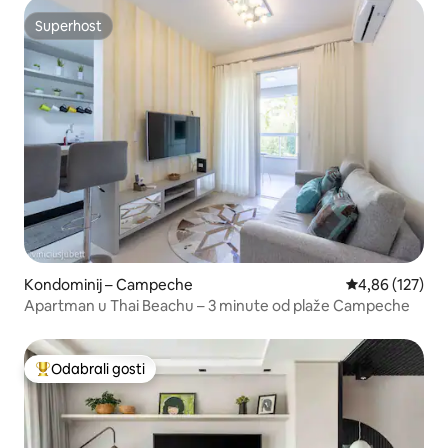
Superhost
Superhost
Kondominij – Campeche
Prosječna ocjen
4,86 (127)
Apartman u Thai Beachu – 3 minute od plaže Campeche
Odabrali gosti
Među najviše rangiranima s oznakom „Odabrali gosti”