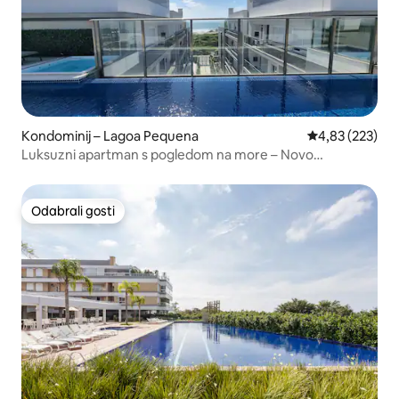
Kondominij – Lagoa Pequena
Prosječna ocjen
4,83 (223)
Luksuzni apartman s pogledom na more – Novo
Campeche
Odabrali gosti
Odabrali gosti