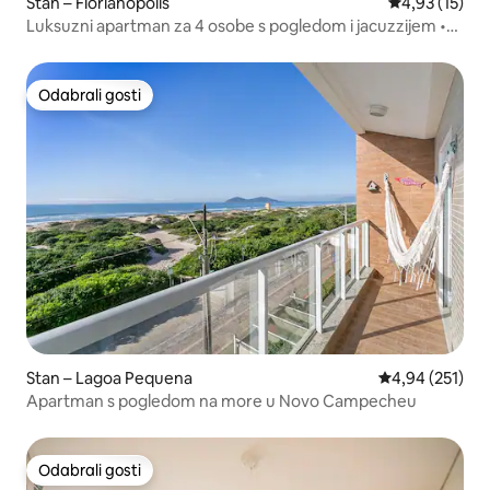
Stan – Florianopolis
Prosječna ocje
4,93 (15)
Luksuzni apartman za 4 osobe s pogledom i jacuzzijem •
30 m od mora!
Odabrali gosti
Odabrali gosti
Stan – Lagoa Pequena
Prosječna ocjen
4,94 (251)
Apartman s pogledom na more u Novo Campecheu
Odabrali gosti
Odabrali gosti