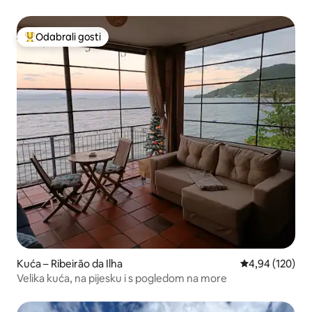
Odabrali gosti
Među najviše rangiranima s oznakom „Odabrali gosti”
Kuća – Ribeirão da Ilha
Prosječna ocjen
4,94 (120)
Velika kuća, na pijesku i s pogledom na more