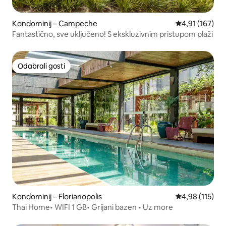
Kondominij – Campeche
Prosječna ocjen
4,91 (167)
Fantastično, sve uključeno! S ekskluzivnim pristupom plaži
Odabrali gosti
Odabrali gosti
Kondominij – Florianopolis
Prosječna ocjen
4,98 (115)
Thai Home• WIFI 1 GB• Grijani bazen • Uz more