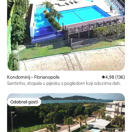
Kondominij – Florianopolis
Prosječna ocjen
4,98 (136)
Santinho, stopala u pijesku s pogledom koji oduzima dah.
Odabrali gosti
Odabrali gosti