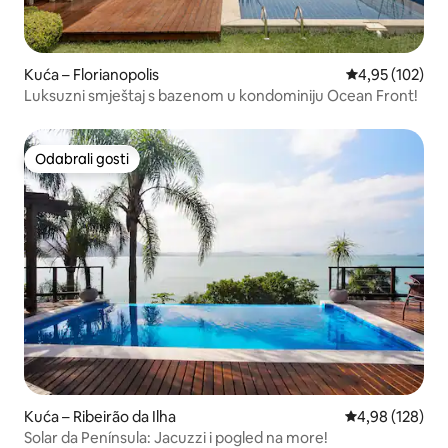
Kuća – Florianopolis
Prosječna ocjen
4,95 (102)
Luksuzni smještaj s bazenom u kondominiju Ocean Front!
Odabrali gosti
Odabrali gosti
Kuća – Ribeirão da Ilha
Prosječna ocjen
4,98 (128)
Solar da Península: Jacuzzi i pogled na more!