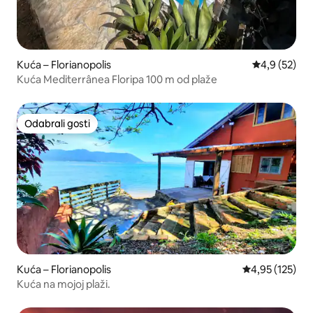
Kuća – Florianopolis
Prosječna ocj
4,9 (52)
Kuća Mediterrânea Floripa 100 m od plaže
Odabrali gosti
Odabrali gosti
Kuća – Florianopolis
Prosječna ocjen
4,95 (125)
Kuća na mojoj plaži.