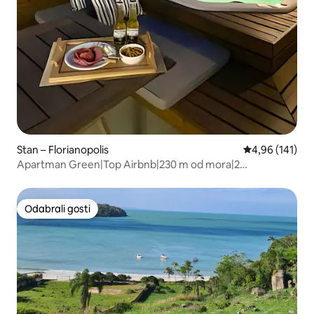
Stan – Florianopolis
Prosječna ocjen
4,96 (141)
Apartman Green|Top Airbnb|230 m od mora|2
apartmana|Jacuzzi
Odabrali gosti
Odabrali gosti