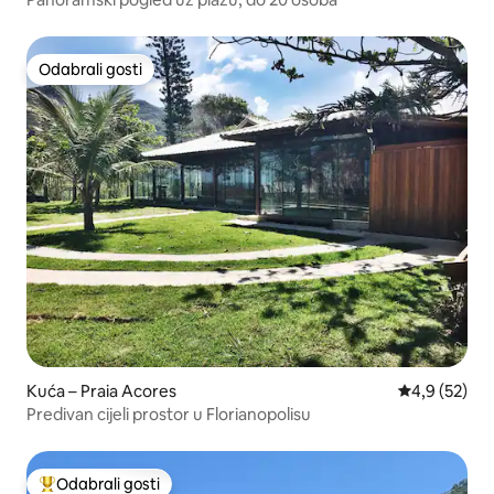
Odabrali gosti
Odabrali gosti
Kuća – Praia Acores
Prosječna ocj
4,9 (52)
Predivan cijeli prostor u Florianopolisu
Odabrali gosti
Među najviše rangiranima s oznakom „Odabrali gosti”