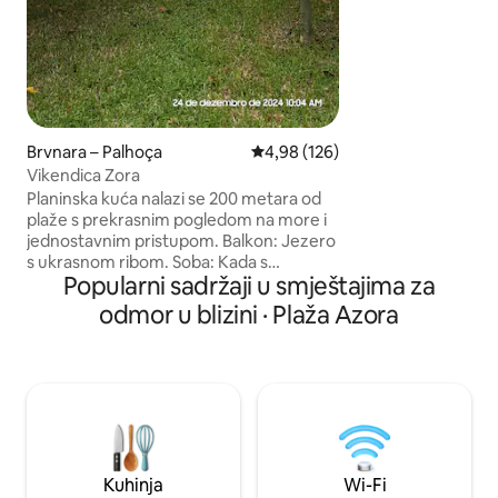
plaže Solidão, mir
vole uživati u prir
Koliba je u popločano
pristupiti, nudimo
parkiralište odmah
Solidão je mirna p
parove koji vole p
Brvnara – Palhoça
Prosječna ocjena: 4,98/5, recenz
4,98 (126)
blizini vodopada So
Vikendica Zora
staza.
Planinska kuća nalazi se 200 metara od
plaže s prekrasnim pogledom na more i
jednostavnim pristupom. Balkon: Jezero
s ukrasnom ribom. Soba: Kada s
Popularni sadržaji u smještajima za
hidromasažom i kromoterapijom, TV
smart 43" 4K, kauč na razvlačenje s tri
odmor u blizini · Plaža Azora
položaja. Kuhinja: Wi-Fi, Alexa, indukcijski
štednjak, pećnica s fritezom, minibar,
električni čajnik, blender i drugi pribor.
Kupaonica: Slavina i tuš-kada na plin.
Četvrto: Bračni krevet i dvije svjetiljke.
Seoska kućica s klima-uređajem.
Kuhinja
Wi-Fi