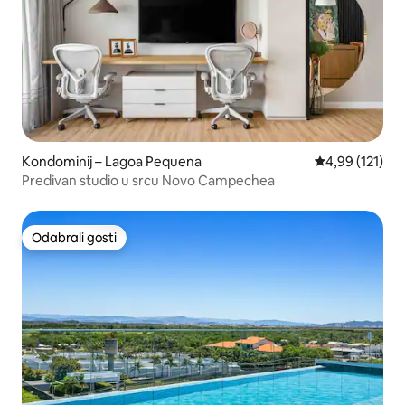
Kondominij – Lagoa Pequena
Prosječna ocjen
4,99 (121)
Predivan studio u srcu Novo Campechea
Odabrali gosti
Odabrali gosti