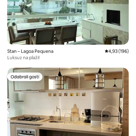
Stan – Lagoa Pequena
Prosječna ocjen
4,93 (196)
Luksuz na plaži!
Odabrali gosti
Odabrali gosti