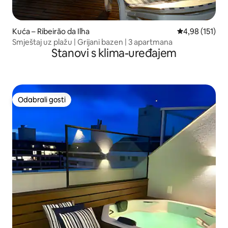
Kuća – Ribeirão da Ilha
Prosječna ocjen
4,98 (151)
Smještaj uz plažu | Grijani bazen | 3 apartmana
Stanovi s klima-uređajem
Odabrali gosti
Odabrali gosti