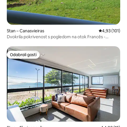
Stan – Canasvieiras
Prosječna ocjen
4,93 (101)
Dvokrila pokrivenost s pogledom na otok Francês -
Canasjurê
Odabrali gosti
Odabrali gosti