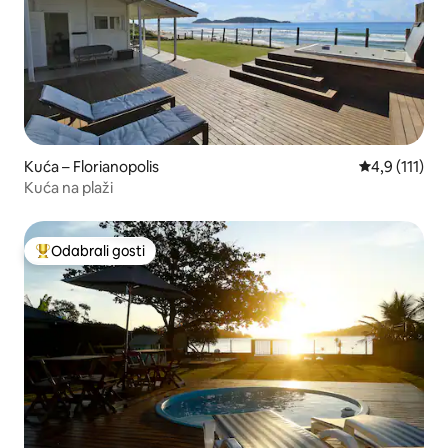
Kuća – Florianopolis
Prosječna ocj
4,9 (111)
Kuća na plaži
Odabrali gosti
Među najviše rangiranima s oznakom „Odabrali gosti”