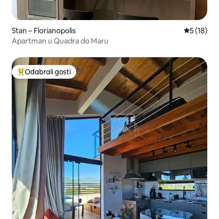
Stan – Florianopolis
Prosječna 
5 (18)
Apartman u Quadra do Maru
Odabrali gosti
Među najviše rangiranima s oznakom „Odabrali gosti”