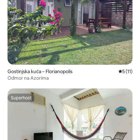
Gostinjska kuća – Florianopolis
Prosječna 
5 (11)
Odmor na Azorima
Superhost
Superhost