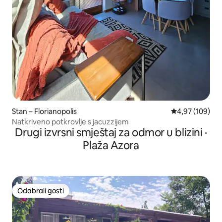
Stan – Florianopolis
Prosječna ocjen
4,97 (109)
Natkriveno potkrovlje s jacuzzijem
Drugi izvrsni smještaj za odmor u blizini ·
Plaža Azora
Odabrali gosti
Odabrali gosti