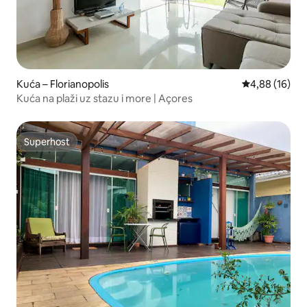
Kuća – Florianopolis
Prosječna ocje
4,88 (16)
Kuća na plaži uz stazu i more | Açores
Superhost
Superhost