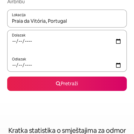
Airbnbu
Lokacija
Kada budu dostupni rezultati, moći ćete ih pregledati koristeći
Dolazak
Odlazak
Pretraži
Kratka statistika o smještajima za odmor