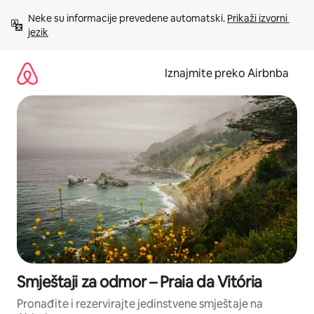
Prijeđi
Neke su informacije prevedene automatski. 
Prikaži izvorni 
na
jezik
sadržaj
Iznajmite preko Airbnba
Smještaji za odmor – Praia da Vitória
Pronađite i rezervirajte jedinstvene smještaje na