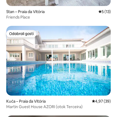
Stan – Praia da Vitória
Prosječna 
5 (13)
Friends Place
Odabrali gosti
Odabrali gosti
Kuća – Praia da Vitória
Prosječna ocje
4,97 (39)
Martin Guest House AZORI (otok Terceira)