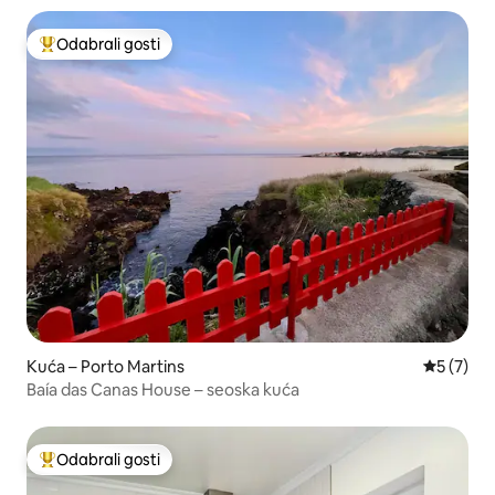
Odabrali gosti
Među najviše rangiranima s oznakom „Odabrali gosti”
Kuća – Porto Martins
Prosječna
5 (7)
Baía das Canas House – seoska kuća
Odabrali gosti
Među najviše rangiranima s oznakom „Odabrali gosti”