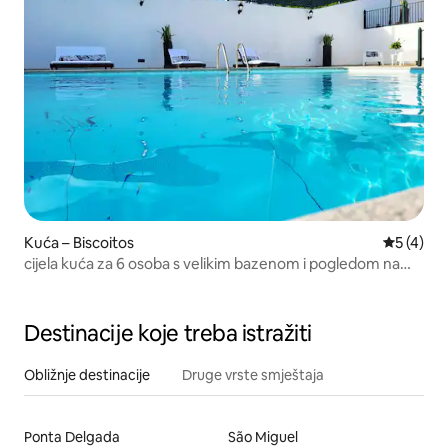
Kuća – Biscoitos
Prosječna
5 (4)
cijela kuća za 6 osoba s velikim bazenom i pogledom na
ocean
Destinacije koje treba istražiti
Obližnje destinacije
Druge vrste smještaja
Ponta Delgada
São Miguel