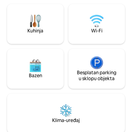
golf, ribolov, geološka nalazišta i
cjelodnevnog uživ
UNESCO-ov grad svjetske baštine Angra
smještaj nudi prakt
do Heroismo.
brojnim aktivnost
ga čini krajnjim o
sljedeću otočnu a
Kuhinja
Wi-Fi
Besplatan parking
Bazen
u sklopu objekta
Klima-uređaj