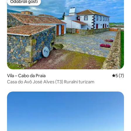
Odabrali gosti
Odabrali gosti
Vila – Cabo da Praia
Prosječna
5 (7)
Casa do Avô José Alves (T3) Ruralni turizam