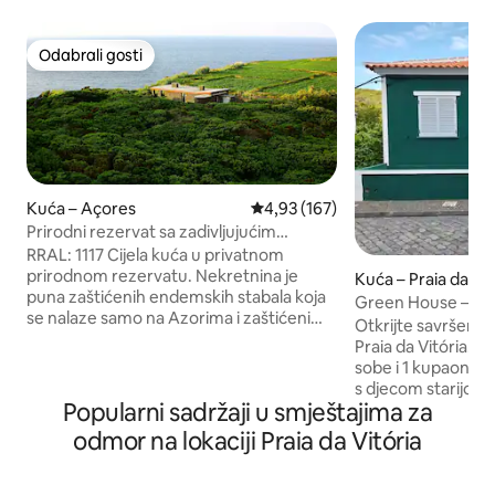
Odabrali gosti
Odabrali gosti
Kuća – Açores
Prosječna ocjena: 4,93/5, recenz
4,93 (167)
Prirodni rezervat sa zadivljujućim
pogledom na ocean RRAL1117
RRAL: 1117 Cijela kuća u privatnom
prirodnom rezervatu. Nekretnina je
Kuća – Praia da Vit
puna zaštićenih endemskih stabala koja
Green House – 1 m
se nalaze samo na Azorima i zaštićenim
Otkrijte savršen o
pticama, uključujući Cory 's Shearwater
Praia da Vitória. O
sa svojim znatiželjnim pjevanjem
sobe i 1 kupaonicom
neposredno prije izlaska i nakon zalaska
s djecom starijom 
sunca u rezidenciji između ožujka i
Popularni sadržaji u smještajima za
prijatelje i putnike
listopada. Prirodni bazeni s crnom lavom
Pružamo sve osno
odmor na lokaciji Praia da Vitória
u selu. Aktivnosti u blizini uključuju
bismo vam osigura
promatranje kitova, planinarenje,
Potpuno opremljen
ronjenje s maskom i disalicom, ronjenje,
u prostranom dn