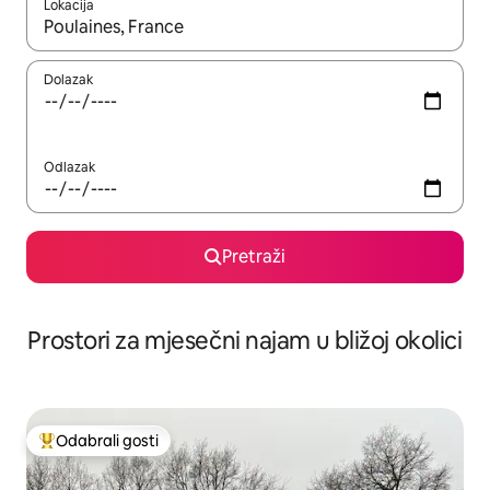
Lokacija
Kada budu dostupni rezultati, moći ćete ih pregledati koristeći
Dolazak
Odlazak
Pretraži
Prostori za mjesečni najam u bližoj okolici
Odabrali gosti
Među najviše rangiranima s oznakom „Odabrali gosti”