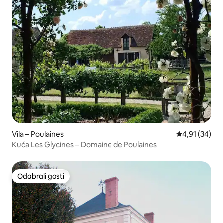
Vila – Poulaines
Prosječna ocje
4,91 (34)
Kuća Les Glycines – Domaine de Poulaines
Odabrali gosti
Odabrali gosti