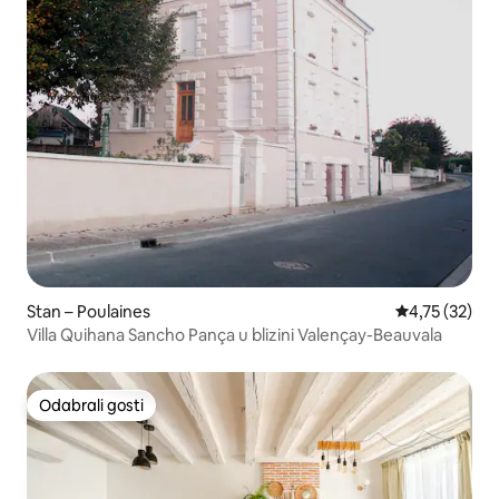
Stan – Poulaines
Prosječna ocje
4,75 (32)
Villa Quihana Sancho Pança u blizini Valençay-Beauvala
Odabrali gosti
Odabrali gosti