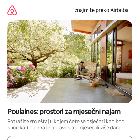
Prijeđi
na
Iznajmite preko Airbnba
sadržaj
Poulaines: prostori za mjesečni najam
Potražite smještaj u kojem ćete se osjećati kao kod
kuće kad planirate boravak od mjesec ili više dana.