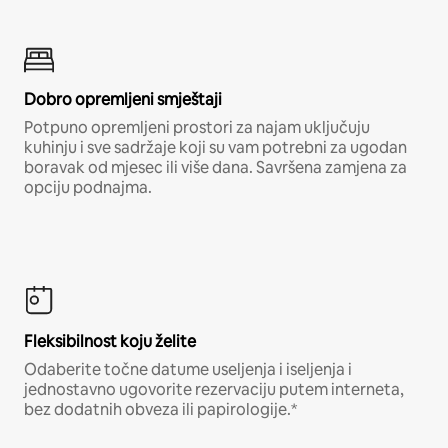
Dobro opremljeni smještaji
Potpuno opremljeni prostori za najam uključuju
kuhinju i sve sadržaje koji su vam potrebni za ugodan
boravak od mjesec ili više dana. Savršena zamjena za
opciju podnajma.
Fleksibilnost koju želite
Odaberite točne datume useljenja i iseljenja i
jednostavno ugovorite rezervaciju putem interneta,
bez dodatnih obveza ili papirologije.*