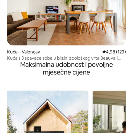
Kuća – Valençay
Prosječna ocjen
4,98 (129)
Kuća s 3 spavaće sobe u blizini zoološkog vrta Beauval i
Maksimalna udobnost i povoljne
dvoraca
mjesečne cijene