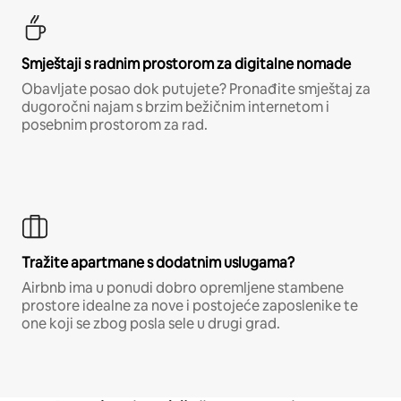
Smještaji s radnim prostorom za digitalne nomade
Obavljate posao dok putujete? Pronađite smještaj za
dugoročni najam s brzim bežičnim internetom i
posebnim prostorom za rad.
Tražite apartmane s dodatnim uslugama?
Airbnb ima u ponudi dobro opremljene stambene
prostore idealne za nove i postojeće zaposlenike te
one koji se zbog posla sele u drugi grad.