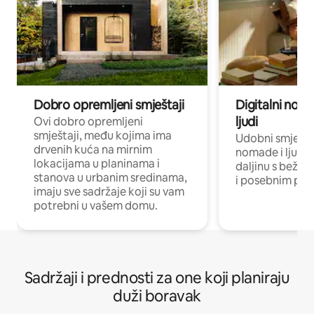
Dobro opremljeni smještaji
Digitalni noma
ljudi
Ovi dobro opremljeni
smještaji, među kojima ima
Udobni smještaj
drvenih kuća na mirnim
nomade i ljude 
lokacijama u planinama i
daljinu s bežič
stanova u urbanim sredinama,
i posebnim pro
imaju sve sadržaje koji su vam
potrebni u vašem domu.
Sadržaji i prednosti za one koji planiraju
duži boravak