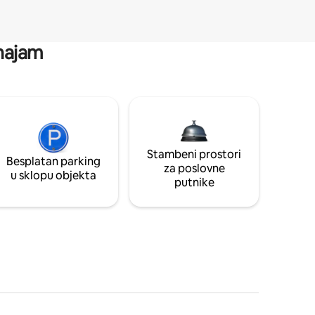
 najam
Stambeni prostori
Besplatan parking
za poslovne
u sklopu objekta
putnike