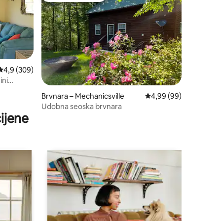
Prosječna ocjena: 4,9/5, recenzija: 309
4,9 (309)
ini
Brvnara – Mechanicsville
Prosječna ocjena: 4,99
4,99 (99)
Udobna seoska brvnara
ijene