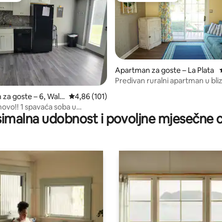
Apartman za goste – La Plata
Predivan ruralni apartman u bliz
/5, recenzija: 18
Washingtona
za goste – 6, Wald
Prosječna ocjena: 4,86/5, recenzija: 101
4,86 (101)
ovo!! 1 spavaća soba u
imalna udobnost i povoljne mjesečne c
stambenoj jedinici