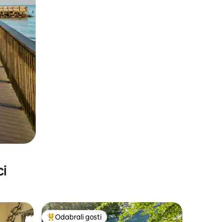
ci
Odabrali gosti
nakom „Odabrali gosti”
Među najviše rangiranima s oznakom „Odabrali gosti”