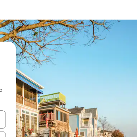
ao
dati koristeći se strelicama prema gore i prema dolje, kao i dodirom i