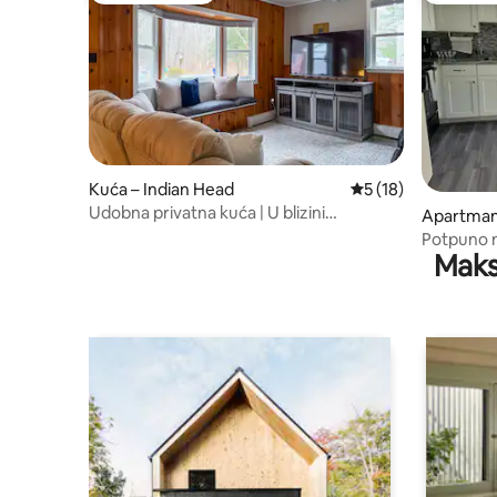
Kuća – Indian Head
Prosječna ocjena: 5
5 (18)
Udobna privatna kuća | U blizini
Apartman 
Washingtona i vojnih baza
orf
Potpuno n
Maks
dodatnoj 