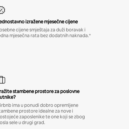
ednostavno izražene mjesečne cijene
osebne cijene smještaja za duži boravak i
edna mjesečna rata bez dodatnih naknada.*
ražite stambene prostore za poslovne
utnike?
irbnb ima u ponudi dobro opremljene
tambene prostore idealne za nove i
ostojeće zaposlenike te one koji se zbog
osla sele u drugi grad.