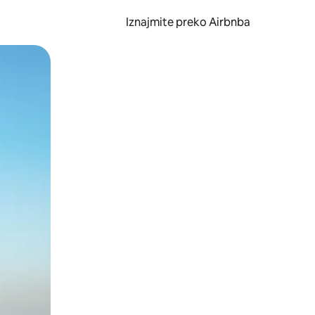
Iznajmite preko Airbnba
li prelaskom prstom po zaslonu.