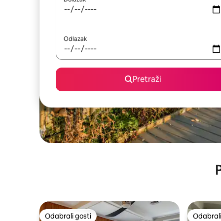
Odlazak
Pretraži
P
Odabrali gosti
Odabrali
Odabrali gosti
Odabrali