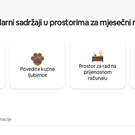
arni sadržaji u prostorima za mjesečni
Prostor za rad na
Povedite kućne
prijenosnom
ljubimce
računalu
inacije