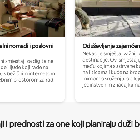
alni nomadi i poslovni
Oduševljenje zajamče
Nekad je smještaj važniji
destinacije. Ovi smještaji
i smještaji za digitalne
među kojima su drvene k
e i ljude koji rade na
na liticama i kuće na bro
nu s bežičnim internetom
mirnom okruženju, obiluj
ebnim prostorom za rad.
jedinstvenim značajkama
ji i prednosti za one koji planiraju duži 