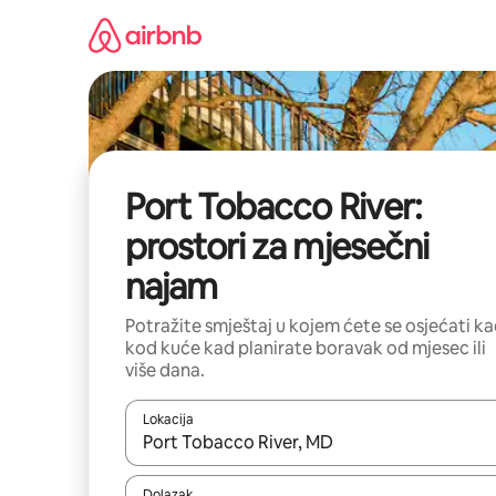
Prijeđi
na
sadržaj
Port Tobacco River:
prostori za mjesečni
najam
Potražite smještaj u kojem ćete se osjećati k
kod kuće kad planirate boravak od mjesec ili
više dana.
Lokacija
Kada budu dostupni rezultati, moći ćete ih pregle
Dolazak