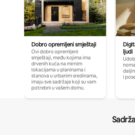
Dobro opremljeni smještaji
Digit
ljudi
Ovi dobro opremljeni
smještaji, među kojima ima
Udobn
drvenih kuća na mirnim
nomad
lokacijama u planinama i
dalji
stanova u urbanim sredinama,
i pos
imaju sve sadržaje koji su vam
potrebni u vašem domu.
Sadrža