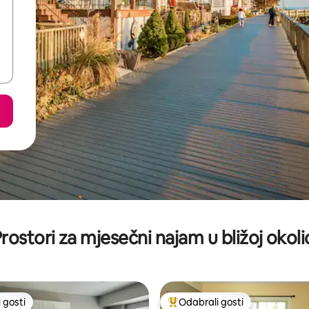
rostori za mjesečni najam u bližoj okoli
 gosti
Odabrali gosti
 gosti
Među najviše rangiranima s oz