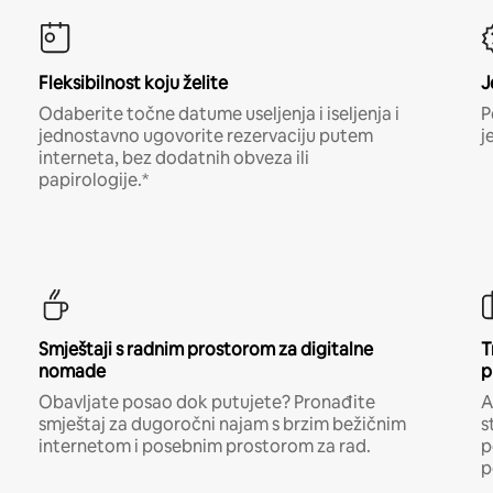
Fleksibilnost koju želite
J
Odaberite točne datume useljenja i iseljenja i
P
jednostavno ugovorite rezervaciju putem
j
interneta, bez dodatnih obveza ili
papirologije.*
Smještaji s radnim prostorom za digitalne
T
nomade
p
Obavljate posao dok putujete? Pronađite
A
smještaj za dugoročni najam s brzim bežičnim
s
internetom i posebnim prostorom za rad.
p
p