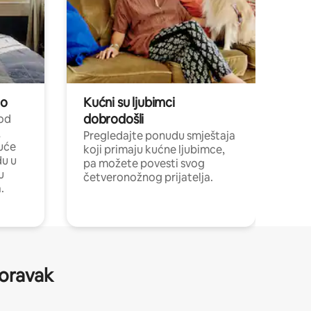
no
Kućni su ljubimci
dobrodošli
 od
,
Pregledajte ponudu smještaja
uće
koji primaju kućne ljubimce,
du u
pa možete povesti svog
u
četveronožnog prijatelja.
.
boravak