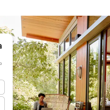
a
ao
dati koristeći se strelicama prema gore i prema dolje, kao i dodirom i