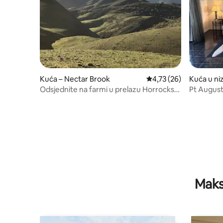
Kuća – Nectar Brook
Prosječna ocjena: 4,73/
4,73 (26)
Kuća u ni
est
Odsjednite na farmi u prelazu Horrocks
Pt Augus
@Wilmington
more, ud
Maks