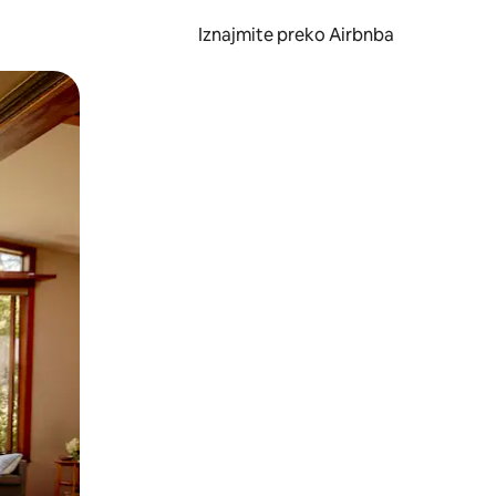
Iznajmite preko Airbnba
li prelaskom prstom po zaslonu.