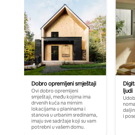
Dobro opremljeni smještaji
Digit
ljudi
Ovi dobro opremljeni
smještaji, među kojima ima
Udobn
drvenih kuća na mirnim
nomad
lokacijama u planinama i
dalji
stanova u urbanim sredinama,
i pos
imaju sve sadržaje koji su vam
potrebni u vašem domu.