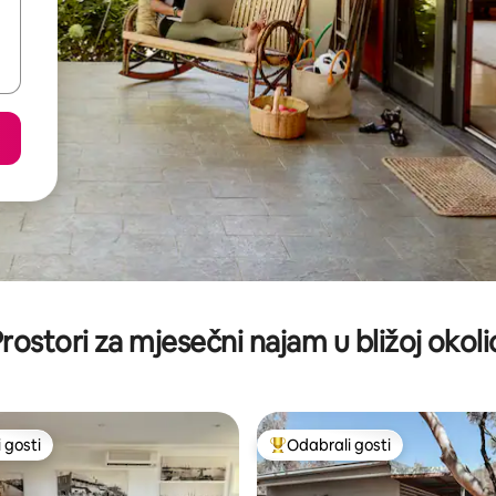
rostori za mjesečni najam u bližoj okoli
 gosti
Odabrali gosti
 gosti
Među najviše rangiranima s oz