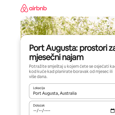
Prijeđi
na
sadržaj
Port Augusta: prostori z
mjesečni najam
Potražite smještaj u kojem ćete se osjećati k
kod kuće kad planirate boravak od mjesec ili
više dana.
Lokacija
Kada budu dostupni rezultati, moći ćete ih pregle
Dolazak