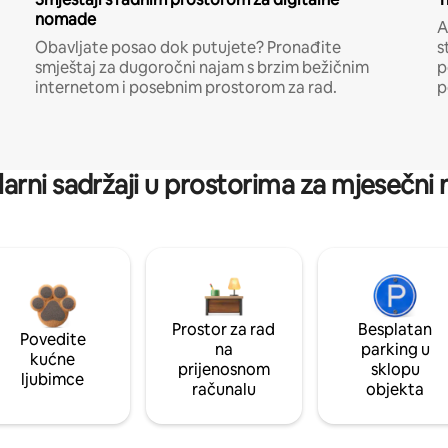
nomade
A
Obavljate posao dok putujete? Pronađite
s
smještaj za dugoročni najam s brzim bežičnim
p
internetom i posebnim prostorom za rad.
p
arni sadržaji u prostorima za mjesečni
Prostor za rad
Besplatan
Povedite
na
parking u
kućne
prijenosnom
sklopu
ljubimce
računalu
objekta