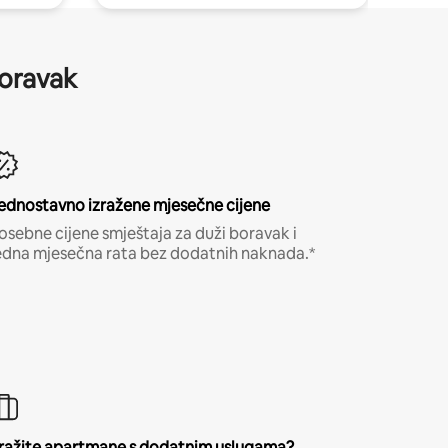
boravak
ednostavno izražene mjesečne cijene
osebne cijene smještaja za duži boravak i
edna mjesečna rata bez dodatnih naknada.*
ražite apartmane s dodatnim uslugama?