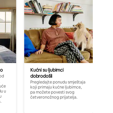
no
Kućni su ljubimci
dobrodošli
 od
,
Pregledajte ponudu smještaja
uće
koji primaju kućne ljubimce,
du u
pa možete povesti svog
u
četveronožnog prijatelja.
.