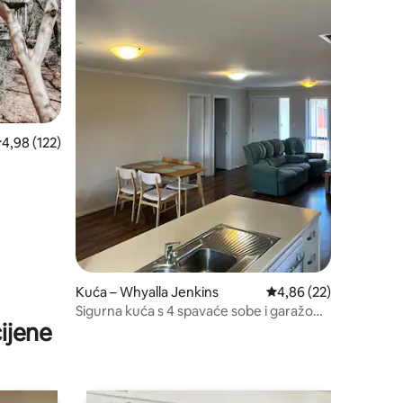
rosječna ocjena: 4,98/5, recenzija: 122
4,98 (122)
Kuća – Whyalla Jenkins
Prosječna ocjena: 4,86
4,86 (22)
Sigurna kuća s 4 spavaće sobe i garažom
ijene
u Whyalli