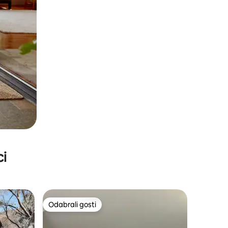
ci
Odabrali gosti
nakom „Odabrali gosti”
Odabrali gosti