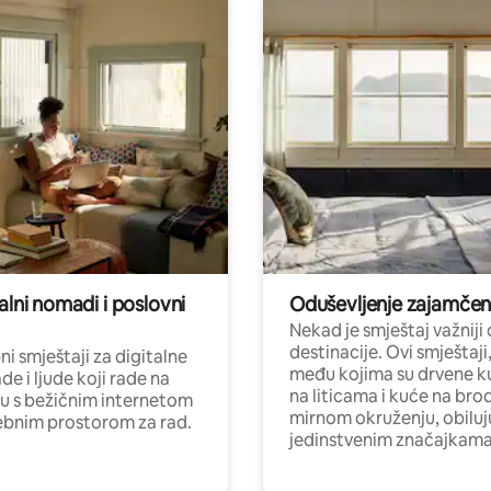
alni nomadi i poslovni
Oduševljenje zajamče
Nekad je smještaj važniji
destinacije. Ovi smještaji
i smještaji za digitalne
među kojima su drvene k
e i ljude koji rade na
na liticama i kuće na bro
nu s bežičnim internetom
mirnom okruženju, obiluj
ebnim prostorom za rad.
jedinstvenim značajkama