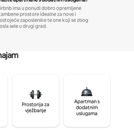
irbnb ima u ponudi dobro opremljene
tambene prostore idealne za nove i
ostojeće zaposlenike te one koji se zbog
osla sele u drugi grad.
 najam
Apartman s
Prostorija za
dodatnim
vježbanje
uslugama