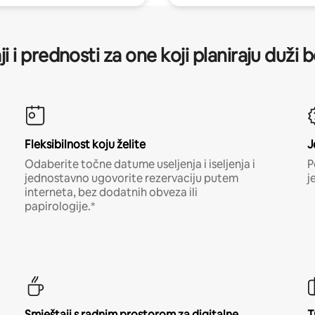
ji i prednosti za one koji planiraju duži 
Fleksibilnost koju želite
J
Odaberite točne datume useljenja i iseljenja i
P
jednostavno ugovorite rezervaciju putem
j
interneta, bez dodatnih obveza ili
papirologije.*
Smještaji s radnim prostorom za digitalne
T