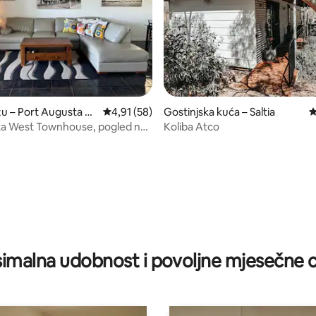
5, recenzija: 26
zu – Port Augusta W
Prosječna ocjena: 4,91/5, recenzija: 58
4,91 (58)
Gostinjska kuća – Saltia
P
ta West Townhouse, pogled na
Koliba Atco
obnost kao kod kuće
imalna udobnost i povoljne mjesečne c