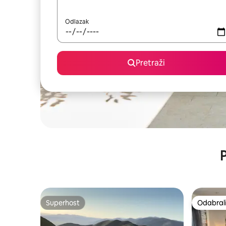
Odlazak
Pretraži
P
Superhost
Odabrali
Superhost
Odabrali