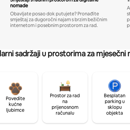
nomade
A
Obavljate posao dok putujete? Pronađite
s
smještaj za dugoročni najam s brzim bežičnim
p
internetom i posebnim prostorom za rad.
p
arni sadržaji u prostorima za mjesečni
Prostor za rad
Besplatan
Povedite
na
parking u
kućne
prijenosnom
sklopu
ljubimce
računalu
objekta