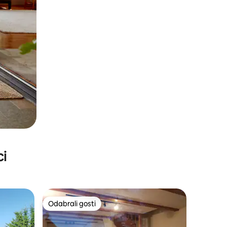
ci
Odabrali gosti
nakom „Odabrali gosti”
Odabrali gosti