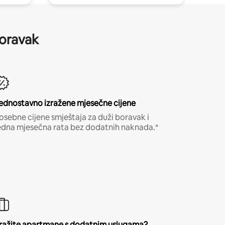
boravak
ednostavno izražene mjesečne cijene
osebne cijene smještaja za duži boravak i
edna mjesečna rata bez dodatnih naknada.*
ražite apartmane s dodatnim uslugama?