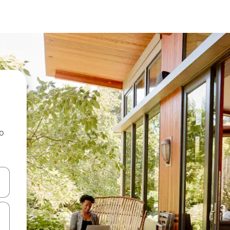
ao
dati koristeći se strelicama prema gore i prema dolje, kao i dodirom i