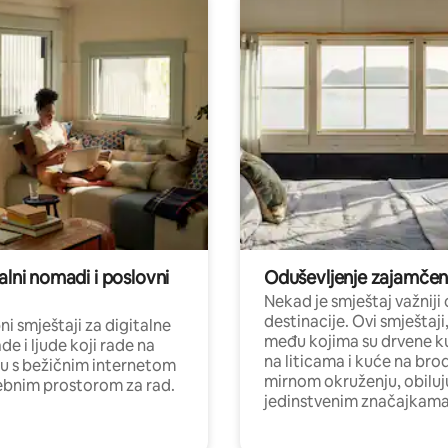
alni nomadi i poslovni
Oduševljenje zajamče
Nekad je smještaj važniji
destinacije. Ovi smještaji
i smještaji za digitalne
među kojima su drvene k
e i ljude koji rade na
na liticama i kuće na bro
nu s bežičnim internetom
mirnom okruženju, obiluj
ebnim prostorom za rad.
jedinstvenim značajkama