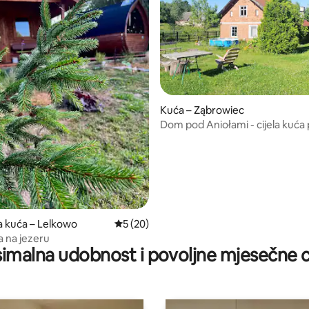
Kuća – Ząbrowiec
Dom pod Aniołami - cijela kuća
opremljena
5/5, recenzija: 4
a kuća – Lelkowo
Prosječna ocjena: 5/5, recenzija: 20
5 (20)
 na jezeru
imalna udobnost i povoljne mjesečne c