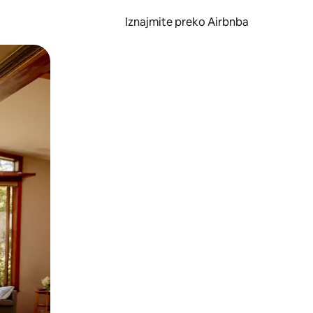
Iznajmite preko Airbnba
li prelaskom prstom po zaslonu.