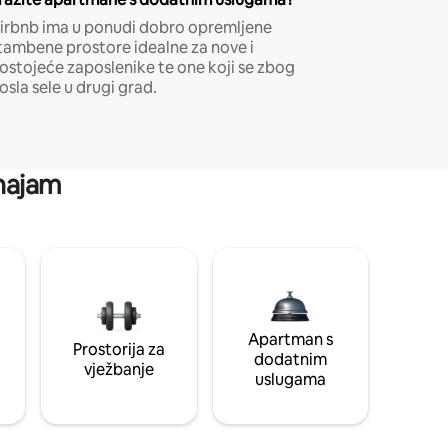
irbnb ima u ponudi dobro opremljene
tambene prostore idealne za nove i
ostojeće zaposlenike te one koji se zbog
osla sele u drugi grad.
 najam
Apartman s
Prostorija za
dodatnim
vježbanje
uslugama