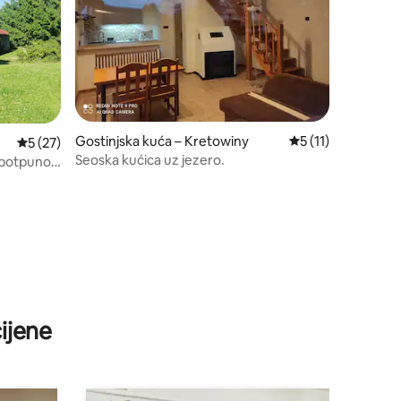
Gostinjska kuća – Kretowiny
Prosječna ocjena: 5
5 (11)
Prosječna ocjena: 5/5, recenzija: 27
5 (27)
Seoska kućica uz jezero.
 potpuno
ijene