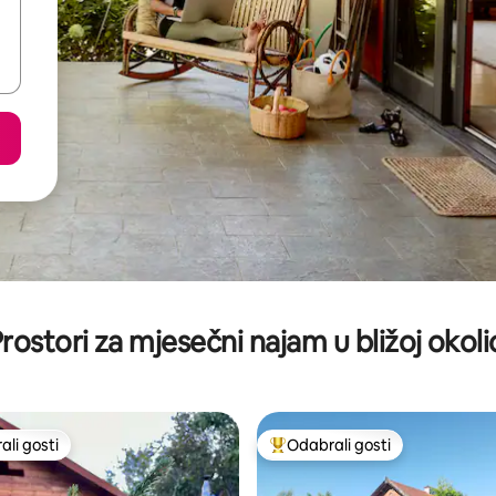
rostori za mjesečni najam u bližoj okoli
li gosti
Odabrali gosti
više rangiranima s oznakom „Odabrali gosti”
Među najviše rangiranima s oz