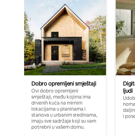
Dobro opremljeni smještaji
Digit
ljudi
Ovi dobro opremljeni
smještaji, među kojima ima
Udobn
drvenih kuća na mirnim
nomad
lokacijama u planinama i
dalji
stanova u urbanim sredinama,
i pos
imaju sve sadržaje koji su vam
potrebni u vašem domu.