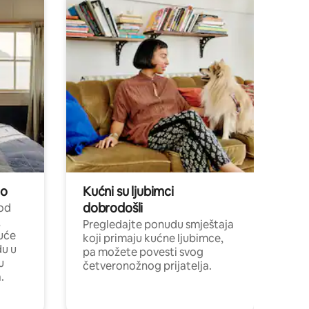
no
Kućni su ljubimci
dobrodošli
 od
,
Pregledajte ponudu smještaja
uće
koji primaju kućne ljubimce,
du u
pa možete povesti svog
u
četveronožnog prijatelja.
.