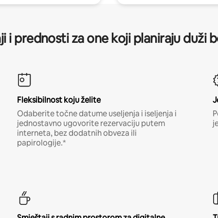
ji i prednosti za one koji planiraju duži 
Fleksibilnost koju želite
J
Odaberite točne datume useljenja i iseljenja i
P
jednostavno ugovorite rezervaciju putem
j
interneta, bez dodatnih obveza ili
papirologije.*
Smještaji s radnim prostorom za digitalne
T