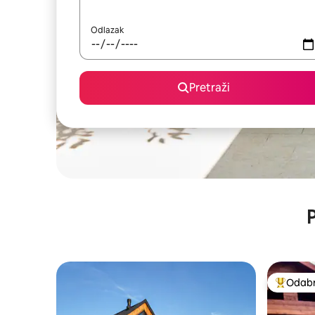
Odlazak
Pretraži
P
Odabra
Među naj