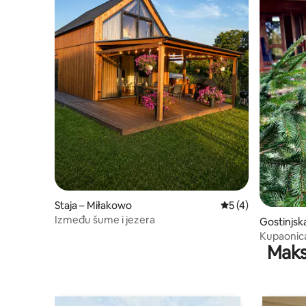
Staja – Miłakowo
Prosječna ocjena: 
5 (4)
Između šume i jezera
Gostinjsk
Kupaonica
Maks