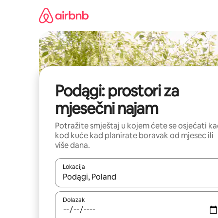
Prijeđi
na
sadržaj
Podągi: prostori za
mjesečni najam
Potražite smještaj u kojem ćete se osjećati k
kod kuće kad planirate boravak od mjesec ili
više dana.
Lokacija
Kada budu dostupni rezultati, moći ćete ih pregle
Dolazak