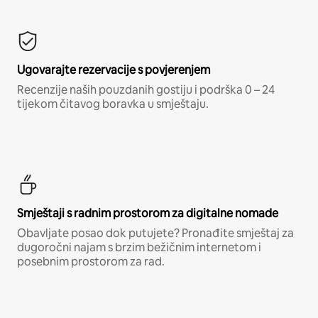
Ugovarajte rezervacije s povjerenjem
Recenzije naših pouzdanih gostiju i podrška 0 – 24
tijekom čitavog boravka u smještaju.
Smještaji s radnim prostorom za digitalne nomade
Obavljate posao dok putujete? Pronađite smještaj za
dugoročni najam s brzim bežičnim internetom i
posebnim prostorom za rad.