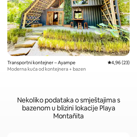
Transportni kontejner – Ayampe
Prosječna ocje
4,96 (23)
Moderna kuća od kontejnera + bazen
Nekoliko podataka o smještajima s
bazenom u blizini lokacije Playa
Montañita