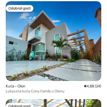
Odabrali gosti
Odabrali gosti
Kuća – Olon
Prosječna ocje
4,88 (24)
Luksuzna kuća Cony Family u Olonu
Odabrali gosti