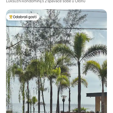
Luksuzni kondominij s 2 spavaće sobe u Olonu
Odabrali gosti
Među najviše rangiranima s oznakom „Odabrali gosti”