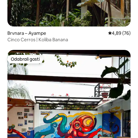
Brvnara – Ayampe
Prosječna ocje
4,89 (76)
Cinco Cerros | Koliba Banana
Odabrali gosti
Odabrali gosti