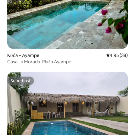
Kuća – Ayampe
Prosječna ocje
4,95 (38)
Casa La Morada. Plaža Ayampe.
Superhost
Superhost