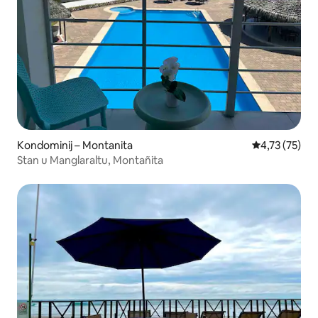
Kondominij – Montanita
Prosječna ocje
4,73 (75)
Stan u Manglaraltu, Montañita