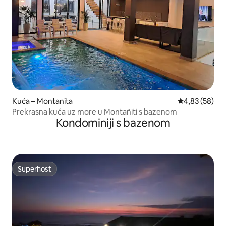
Kuća – Montanita
Prosječna ocje
4,83 (58)
Prekrasna kuća uz more u Montañiti s bazenom
Kondominiji s bazenom
Superhost
Superhost