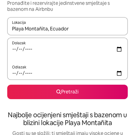
Pronađite i rezervirajte jedinstvene smještaje s
bazenom na Airbnbu
Lokacija
Kada budu dostupni rezultati, moći ćete ih pregledati koristeći
Dolazak
Odlazak
Pretraži
Najbolje ocijenjeni smještaji s bazenom u
blizini lokacije Playa Montañita
Gosti su se složili: ti smještaji imaju visoke ocjene u