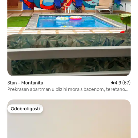
Stan – Montanita
Prosječna ocj
4,9 (67)
Prekrasan apartman u blizini mora s bazenom, teretanom
i roštiljem
Odabrali gosti
Odabrali gosti