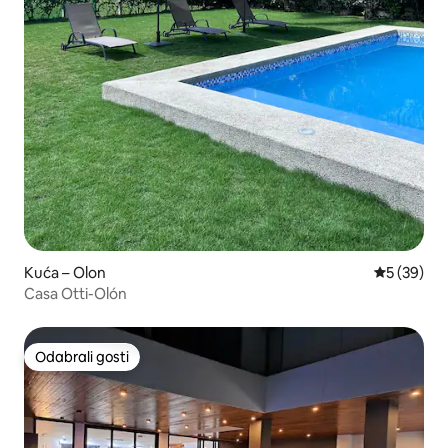
Kuća – Olon
Prosječna o
5 (39)
Casa Otti-Olón
Odabrali gosti
Odabrali gosti