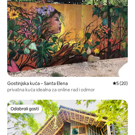
Gostinjska kuća – Santa Elena
Prosječna o
5 (20)
privatna kuća idealna za online rad i odmor
Odabrali gosti
Odabrali gosti