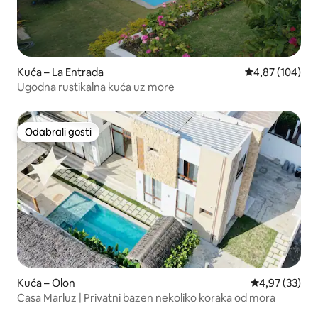
Kuća – La Entrada
Prosječna ocjen
4,87 (104)
Ugodna rustikalna kuća uz more
Odabrali gosti
Odabrali gosti
Kuća – Olon
Prosječna ocje
4,97 (33)
Casa Marluz | Privatni bazen nekoliko koraka od mora