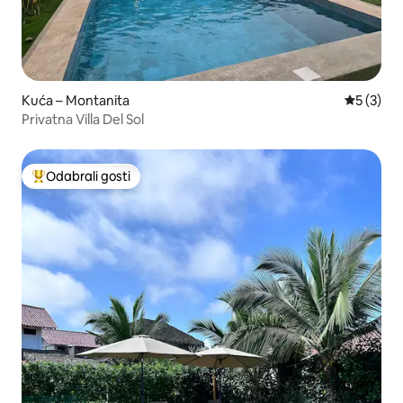
Kuća – Montanita
Prosječna
5 (3)
Privatna Villa Del Sol
Odabrali gosti
Među najviše rangiranima s oznakom „Odabrali gosti”