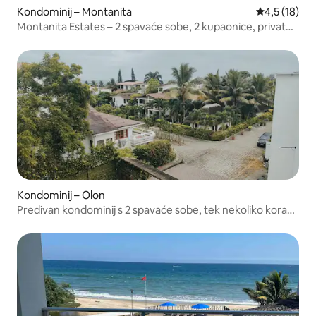
Kondominij – Montanita
Prosječna oc
4,5 (18)
Montanita Estates – 2 spavaće sobe, 2 kupaonice, privatni
Jacuzzi
Kondominij – Olon
Predivan kondominij s 2 spavaće sobe, tek nekoliko koraka
od plaže