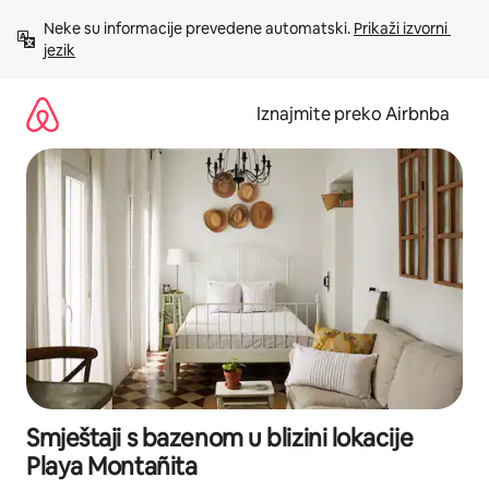
Prijeđi
Neke su informacije prevedene automatski. 
Prikaži izvorni 
na
jezik
sadržaj
Iznajmite preko Airbnba
Smještaji s bazenom u blizini lokacije
Playa Montañita