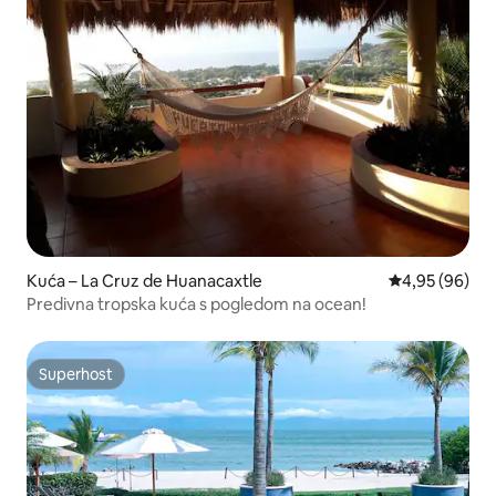
Kuća – La Cruz de Huanacaxtle
Prosječna ocje
4,95 (96)
Predivna tropska kuća s pogledom na ocean!
Superhost
Superhost