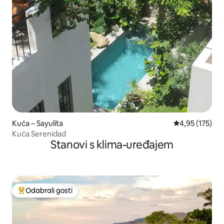
Kuća – Sayulita
Prosječna ocjen
4,95 (175)
Kuća Serenidad
Stanovi s klima-uređajem
Odabrali gosti
Među najviše rangiranima s oznakom „Odabrali gosti”