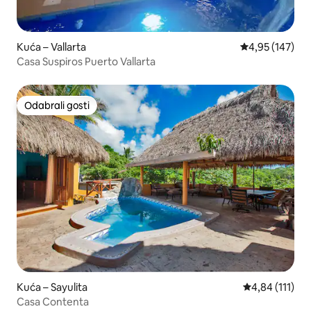
Kuća – Vallarta
Prosječna ocjen
4,95 (147)
Casa Suspiros Puerto Vallarta
Odabrali gosti
Odabrali gosti
Kuća – Sayulita
Prosječna ocje
4,84 (111)
Casa Contenta