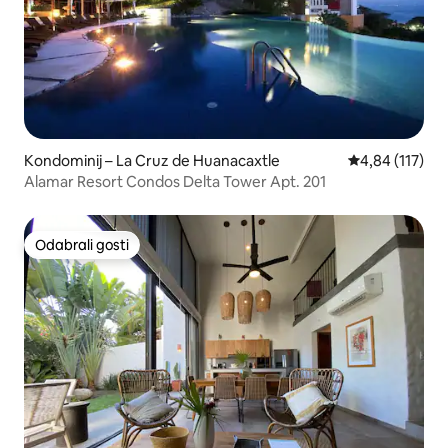
Kondominij – La Cruz de Huanacaxtle
Prosječna ocjen
4,84 (117)
Alamar Resort Condos Delta Tower Apt. 201
Odabrali gosti
Odabrali gosti