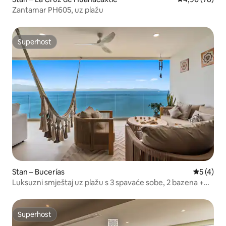
Zantamar PH605, uz plažu
Superhost
Superhost
Stan – Bucerías
Prosječna
5 (4)
Luksuzni smještaj uz plažu s 3 spavaće sobe, 2 bazena +
krovnom terasom | Panarea 7B
Superhost
Superhost