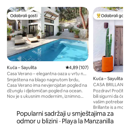
Odabrali gosti
Odabrali gosti
Odabrali gosti
Među najviše ran
Kuća – Sayulita
Prosječna ocjena: 4,89/5, recenzi
4,89 (107)
Casa Verano – elegantna oaza u vrtu na
Kuća – Sayulita
sjevernoj strani
Smještena na blago nagnutom brdu,
CASA BRILLANTE – 
Casa Verano ima nevjerojatan pogled na
od trga
Pozdrav! Pročitajte
džunglu i djelomičan pogled na ocean.
bili sigurni da će 
Nov je s ukusnim modernim, iznimno
vašim potrebama! *Price is set. Cas
elegantnim dizajnom; dvije odvojene
Brillante is a mod
glavne spavaće sobe, svaka s
Popularni sadržaji u smještajima za
style home locate
kupaonicom, bračnim krevetima i klima-
plaza. Krovna terasa s pogledom na
uređajem. Grijani bazen. Otvoreni
odmor u blizini · Playa la Manzanilla
ocean savršena je 
dnevni boravak. U kuhinji se nalazi
sunčanje, dok su vr
prekrasna terasa s bazenom s morskom