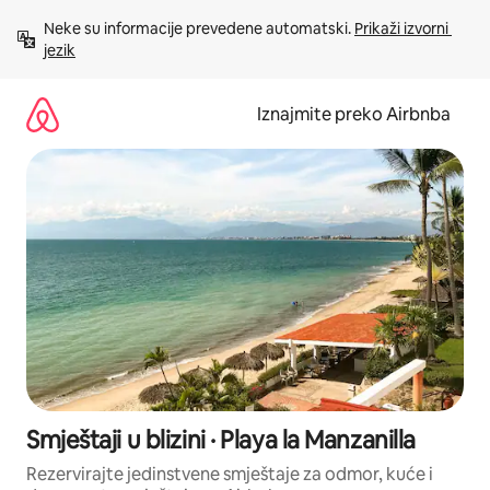
Prijeđi
Neke su informacije prevedene automatski. 
Prikaži izvorni 
na
jezik
sadržaj
Iznajmite preko Airbnba
Smještaji u blizini · Playa la Manzanilla
Rezervirajte jedinstvene smještaje za odmor, kuće i