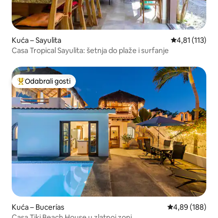
Kuća – Sayulita
Prosječna ocje
4,81 (113)
Casa Tropical Sayulita: šetnja do plaže i surfanje
Odabrali gosti
Među najviše rangiranima s oznakom „Odabrali gosti”
Kuća – Bucerías
Prosječna ocjen
4,89 (188)
Casa Tiki Beach House u zlatnoj zoni