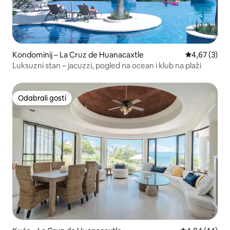
Kondominij – La Cruz de Huanacaxtle
Prosječna ocj
4,67 (3)
Luksuzni stan – jacuzzi, pogled na ocean i klub na plaži
Odabrali gosti
Odabrali gosti