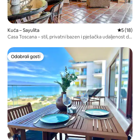
Kuća – Sayulita
Prosječna 
5 (18)
Casa Toscana – stil, privatni bazen i pješačka udaljenost do
plaže
Odabrali gosti
Odabrali gosti