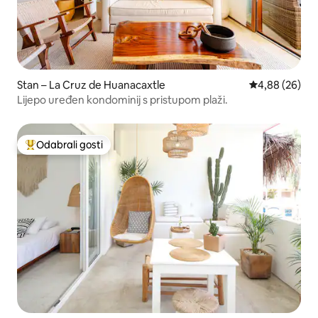
Stan – La Cruz de Huanacaxtle
Prosječna ocje
4,88 (26)
Lijepo uređen kondominij s pristupom plaži.
Odabrali gosti
Među najviše rangiranima s oznakom „Odabrali gosti”