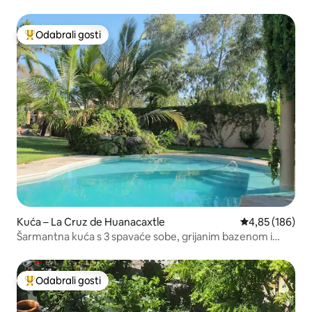
Odabrali gosti
Među najviše rangiranima s oznakom „Odabrali gosti”
Kuća – La Cruz de Huanacaxtle
Prosječna ocjen
4,85 (186)
Šarmantna kuća s 3 spavaće sobe, grijanim bazenom i
masažnom kadom
Odabrali gosti
Među najviše rangiranima s oznakom „Odabrali gosti”