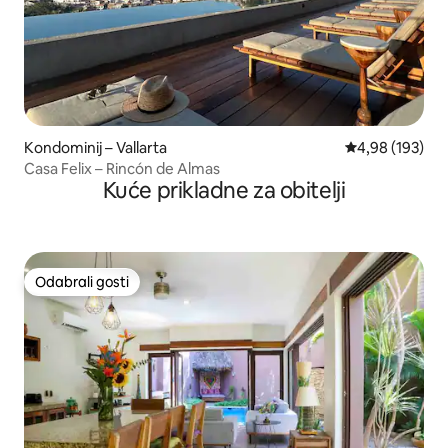
Kondominij – Vallarta
Prosječna ocjen
4,98 (193)
Casa Felix – Rincón de Almas
Kuće prikladne za obitelji
Odabrali gosti
Odabrali gosti