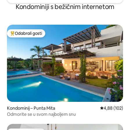
Kondominiji s bežičnim internetom
Odabrali gosti
Među najviše rangiranima s oznakom „Odabrali gosti”
Kondominij – Punta Mita
Prosječna ocjen
4,88 (102)
Odmorite se u svom najboljem snu