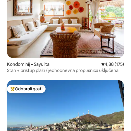
Kondominij – Sayulita
Prosječna ocjen
4,88 (175)
Stan + pristup plaži / jednodnevna propusnica uključena
Odabrali gosti
Među najviše rangiranima s oznakom „Odabrali gosti”