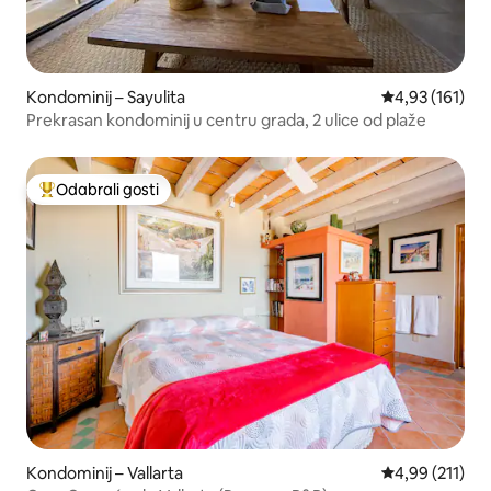
Kondominij – Sayulita
Prosječna ocjen
4,93 (161)
Prekrasan kondominij u centru grada, 2 ulice od plaže
Odabrali gosti
Među najviše rangiranima s oznakom „Odabrali gosti”
Kondominij – Vallarta
Prosječna ocjen
4,99 (211)