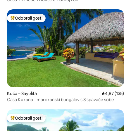
Odabrali gosti
Među najviše rangiranima s oznakom „Odabrali gosti”
Kuća – Sayulita
Prosječna ocjen
4,87 (135)
Casa Kukana - marokanski bungalov s 3 spavaće sobe
Odabrali gosti
Među najviše rangiranima s oznakom „Odabrali gosti”