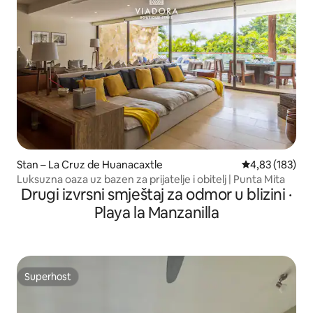
Stan – La Cruz de Huanacaxtle
Prosječna ocjen
4,83 (183)
Luksuzna oaza uz bazen za prijatelje i obitelj | Punta Mita
Drugi izvrsni smještaj za odmor u blizini ·
Playa la Manzanilla
Superhost
Superhost