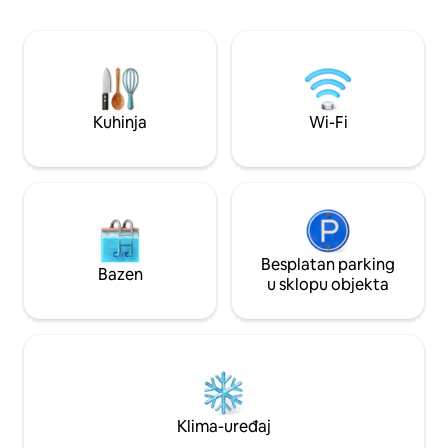
kupanje odličan izb
vodom okružena nevjerojatnim
ispunjen svijetlim
autohtonim drvećem. Ova je kuća tiha i
tropskim pejzažima
privatna. Teško ga je pronaći u
obraća pažnju na d
užurbanom Sayuliti ovih
smještaju luksuzan osjećaj.
dana!...Napomena: u okolici ima
dozvoljene.
građevinskih radova
Kuhinja
Wi-Fi
Besplatan parking
Bazen
u sklopu objekta
Klima-uređaj