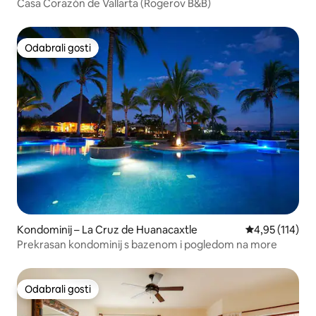
Casa Corazón de Vallarta (Rogerov B&B)
Odabrali gosti
Odabrali gosti
Kondominij – La Cruz de Huanacaxtle
Prosječna ocjen
4,95 (114)
Prekrasan kondominij s bazenom i pogledom na more
Odabrali gosti
Odabrali gosti