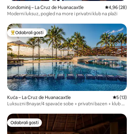
Kondominij – La Cruz de Huanacaxtle
Prosječna ocje
4,96 (28)
Moderni luksuz, pogled na more i privatni klub na plaži
Odabrali gosti
Među najviše rangiranima s oznakom „Odabrali gosti”
Kuća – La Cruz de Huanacaxtle
Prosječna 
5 (13)
Luksuzni Bnayar/4 spavaće sobe + privatni bazen + klub na
plaži
Odabrali gosti
Odabrali gosti