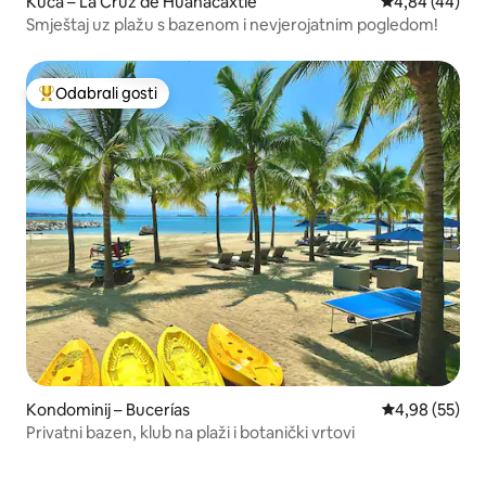
Kuća – La Cruz de Huanacaxtle
Prosječna ocje
4,84 (44)
Smještaj uz plažu s bazenom i nevjerojatnim pogledom!
Odabrali gosti
Među najviše rangiranima s oznakom „Odabrali gosti”
Kondominij – Bucerías
Prosječna ocje
4,98 (55)
Privatni bazen, klub na plaži i botanički vrtovi