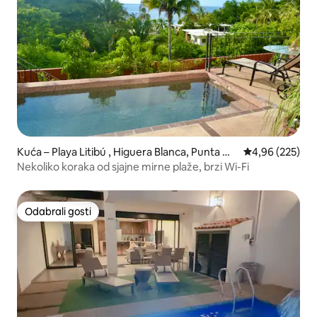
Kuća – Playa Litibú , Higuera Blanca, Punta Mit
Prosječna ocjen
4,96 (225)
a
Nekoliko koraka od sjajne mirne plaže, brzi Wi-Fi
Odabrali gosti
Odabrali gosti