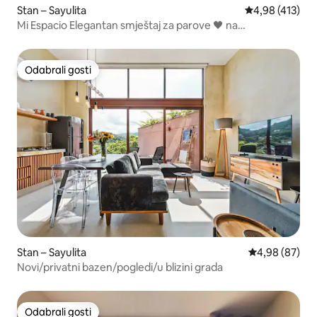
Stan – Sayulita
Prosječna ocjen
4,98 (413)
Mi Espacio Elegantan smještaj za parove 🖤 na
krovu/bazenu
Odabrali gosti
Odabrali gosti
Stan – Sayulita
Prosječna ocje
4,98 (87)
Novi/privatni bazen/pogledi/u blizini grada
Odabrali gosti