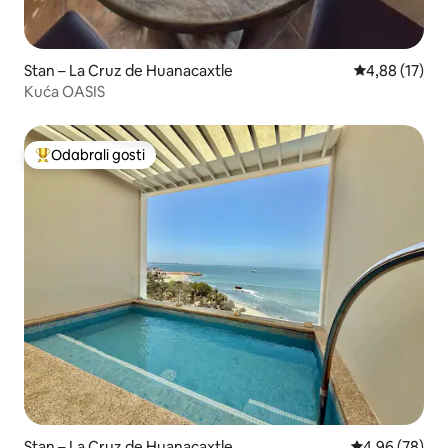
Stan – La Cruz de Huanacaxtle
Prosječna ocje
4,88 (17)
Kuća OASIS
Odabrali gosti
Među najviše rangiranima s oznakom „Odabrali gosti”
Stan – La Cruz de Huanacaxtle
Prosječna ocje
4,96 (78)