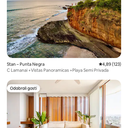
Stan – Punta Negra
Prosječna ocjen
4,89 (123)
C Lamanai +Vistas Panoramicas +Playa Semi Privada
Odabrali gosti
Odabrali gosti