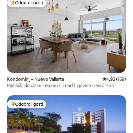
Odabrali gosti
Među najviše rangiranima s oznakom „Odabrali gosti”
Kondominij – Nuevo Vallarta
Prosječna ocjen
4,92 (159)
Pješački do plaže • Bazen • Iznad trgovina i restorana
Odabrali gosti
Među najviše rangiranima s oznakom „Odabrali gosti”